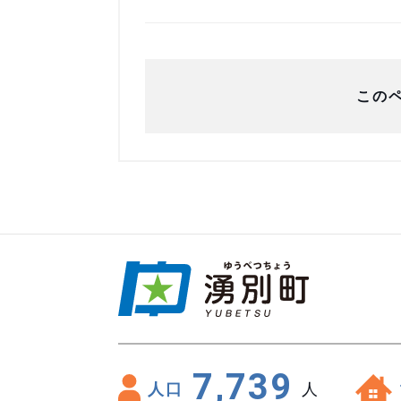
この
7,739
人口
人