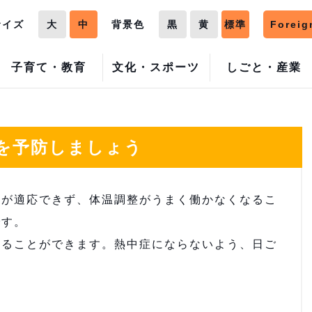
サイズ
大
中
背景色
黒
黄
標準
Foreig
子育て・教育
文化・スポーツ
しごと・産業
を予防しましょう
が適応できず、体温調整がうまく働かなくなるこ
です。
ることができます。熱中症にならないよう、日ご