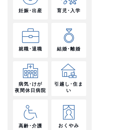
妊娠･出産
育児･入学
就職･退職
結婚･離婚
病気･けが
引越し･住ま
夜間休日病院
い
おくやみ
高齢･介護