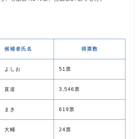
。
候補者氏名
得票数
 よしお
51票
 直道
3,546票
 まき
619票
 大輔
24票