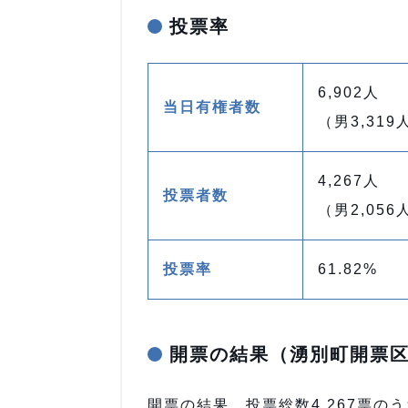
投票率
6,902人
当日有権者数
（男3,319
4,267人
投票者数
（男2,056
投票率
61.82%
開票の結果（湧別町開票
開票の結果、投票総数4,267票のう