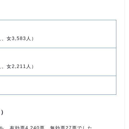
人、女3,583人）
人、女2,211人）
区）
ち、有効票4,240票、無効票27票でした。