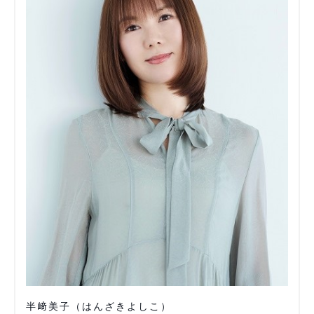
半﨑美子（はんざきよしこ）