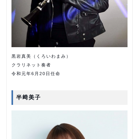
黒岩真美（くろいわまみ）
クラリネット奏者
令和元年6月20日任命
半﨑美子