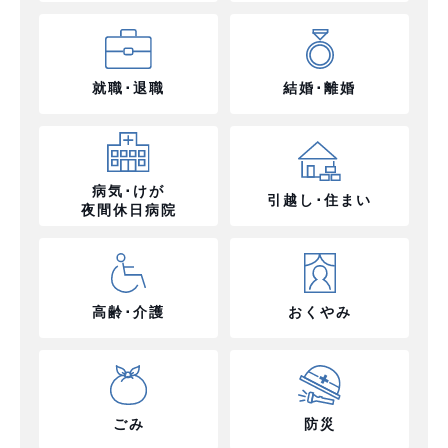
就職･退職
結婚･離婚
病気･けが
引越し･住まい
夜間休日病院
高齢･介護
おくやみ
ごみ
防災