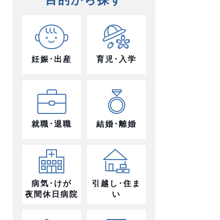
妊娠･出産
育児･入学
就職･退職
結婚･離婚
病気･けが
引越し･住ま
夜間休日病院
い