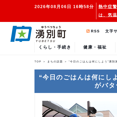
2026年08月06日 16時58分
熱中症警
は、気温
RSS
文字
くらし・手続き
健康・福祉
TOP
まちの話題
“今日のごはんは何にしよう”湧
“今日のごはんは何にし
がバタ