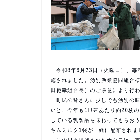
令和8年6月23日（火曜日）、毎
施されました。湧別漁業協同組合
田範幸組合長）のご厚意により行
町民の皆さんに少しでも湧別の味
いと、今年も1世帯あたり約20枚
している乳製品を味わってもらおう
キムミルク1袋が一緒に配布されま