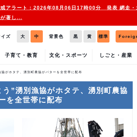
戒アラート：2026年08月06日17時00分 発表 網
が著し...
サイズ
大
中
背景色
黒
黄
標準
Foreig
子育て・教育
文化・スポーツ
しごと・産業
別漁協がホタテ、湧別町農協がバターを全世帯に配布
よう”湧別漁協がホタテ、湧別町農協
ーを全世帯に配布