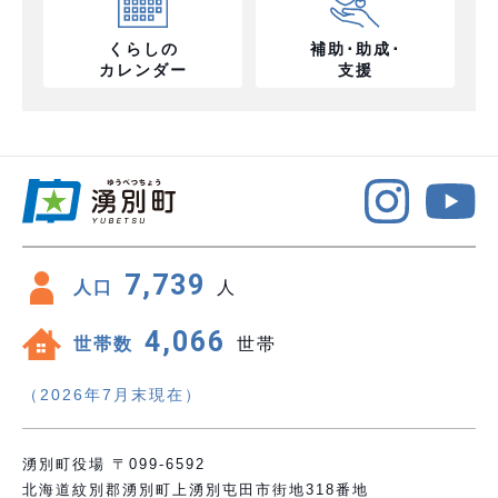
くらしの
補助･助成･
カレンダー
支援
7,739
人口
人
4,066
世帯数
世帯
（2026年7月末現在）
湧別町役場 〒099-6592
北海道紋別郡湧別町上湧別屯田市街地318番地