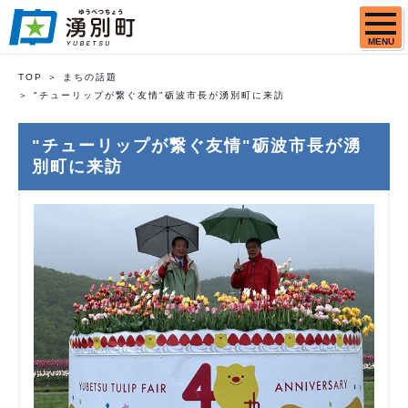
MENU
TOP
まちの話題
"チューリップが繋ぐ友情"砺波市長が湧別町に来訪
"チューリップが繋ぐ友情"砺波市長が湧
別町に来訪