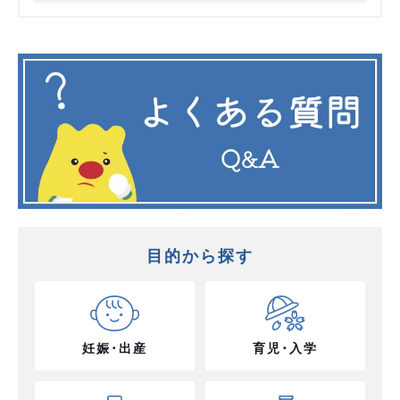
目的から探す
妊娠･出産
育児･入学