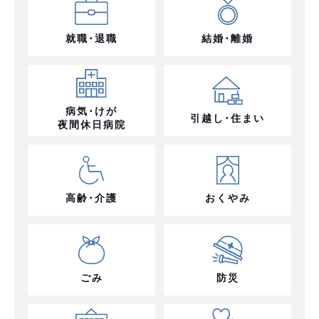
就職･退職
結婚･離婚
病気･けが
引越し･住まい
夜間休日病院
高齢･介護
おくやみ
ごみ
防災