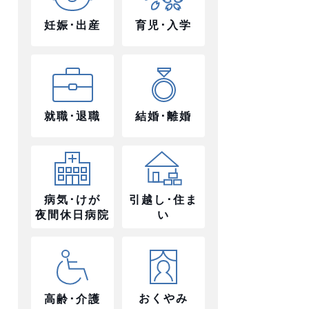
妊娠･出産
育児･入学
就職･退職
結婚･離婚
病気･けが
引越し･住ま
夜間休日病院
い
おくやみ
高齢･介護