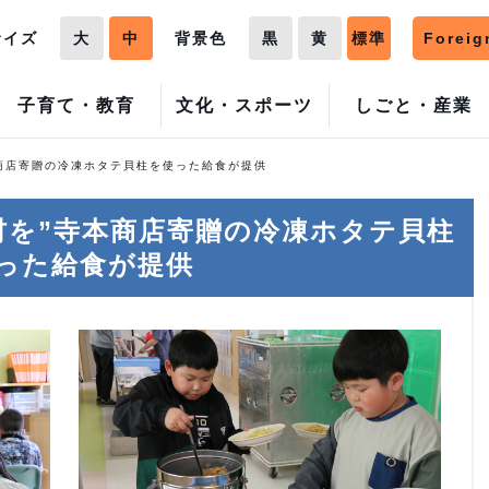
サイズ
大
中
背景色
黒
黄
標準
Foreig
子育て・教育
文化・スポーツ
しごと・産業
本商店寄贈の冷凍ホタテ貝柱を使った給食が提供
材を”寺本商店寄贈の冷凍ホタテ貝柱
った給食が提供