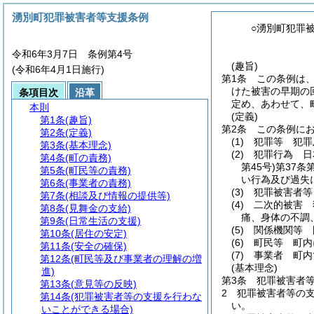
湧別町犯罪被害者等支援条例
○湧別町犯罪
令和6年3月7日 条例第4号
(趣旨)
(令和6年4月1日施行)
第1条
この条例は
けた被害の早期の
条項目次
沿革
定め、あわせて、
本則
(定義)
第1条
(趣旨)
第2条
この条例に
第2条
(定義)
(1)
犯罪等 犯罪
第3条
(基本理念)
(2)
犯罪行為 日
第4条
(町の責務)
第45号)
第37条
第5条
(町民等の責務)
い行為及び過失
第6条
(事業者の責務)
(3)
犯罪被害者等
第7条
(相談及び情報の提供等)
(4)
二次的被害 
第8条
(見舞金の支給)
痛、身体の不調
第9条
(日常生活の支援)
(5)
関係機関等 
第10条
(居住の安定)
(6)
町民等 町内
第11条
(安全の確保)
(7)
事業者 町内
第12条
(町民等及び事業者の理解の増
(基本理念)
進)
第3条
犯罪被害者
第13条
(意見等の反映)
2
犯罪被害者等の
第14条
(犯罪被害者等の支援を行わな
い。
いことができる場合)