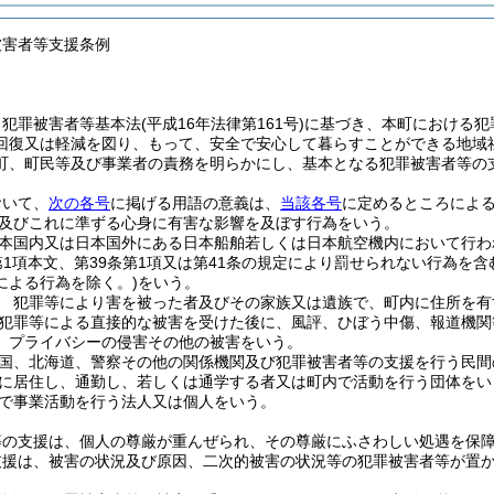
被害者等支援条例
、犯罪被害者等基本法
(平成16年法律第161号)
に基づき、本町における犯
回復又は軽減を図り、もって、安全で安心して暮らすことができる地域
町、町民等及び事業者の責務を明らかにし、基本となる犯罪被害者等の
おいて、
次の各号
に掲げる用語の意義は、
当該各号
に定めるところによ
及びこれに準ずる心身に有害な影響を及ぼす行為をいう。
本国内又は日本国外にある日本船舶若しくは日本航空機内において行わ
第1項本文、第39条第1項又は第41条の規定により罰せられない行為を
による行為を除く。)
をいう。
 犯罪等により害を被った者及びその家族又は遺族で、町内に住所を有
犯罪等による直接的な被害を受けた後に、風評、ひぼう中傷、報道機関
、プライバシーの侵害その他の被害をいう。
国、北海道、警察その他の関係機関及び犯罪被害者等の支援を行う民間
に居住し、通勤し、若しくは通学する者又は町内で活動を行う団体をい
で事業活動を行う法人又は個人をいう。
等の支援は、個人の尊厳が重んぜられ、その尊厳にふさわしい処遇を保
支援は、被害の状況及び原因、二次的被害の状況等の犯罪被害者等が置