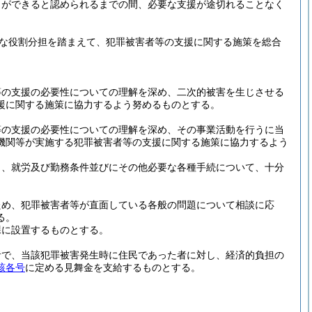
とができると認められるまでの間、必要な支援が途切れることなく
な役割分担を踏まえて、犯罪被害者等の支援に関する施策を総合
。
等の支援の必要性についての理解を深め、二次的被害を生じさせる
援に関する施策に協力するよう努めるものとする。
等の支援の必要性についての理解を深め、その事業活動を行うに当
機関等が実施する犯罪被害者等の支援に関する施策に協力するよう
う、就労及び勤務条件並びにその他必要な各種手続について、十分
ため、犯罪被害者等が直面している各般の問題について相談に応
る。
課に設置するものとする。
者で、当該犯罪被害発生時に住民であった者に対し、経済的負担の
該各号
に定める見舞金を支給するものとする。