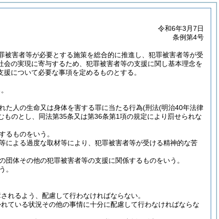
令和6年3月7日
条例第4号
罪被害者等が必要とする施策を総合的に推進し、犯罪被害者等が受
社会の実現に寄与するため、犯罪被害者等の支援に関し基本理念を
支援について必要な事項を定めるものとする。
る。
れた人の生命又は身体を害する罪に当たる行為
(刑法
(明治40年法律
含むものとし、同法第35条又は第36条第1項の規定により罰せられな
するものをいう。
等による過度な取材等により、犯罪被害者等が受ける精神的な苦
の団体その他の犯罪被害者等の支援に関係するものをいう。
う。
障されるよう、配慮して行わなければならない。
かれている状況その他の事情に十分に配慮して行わなければならな