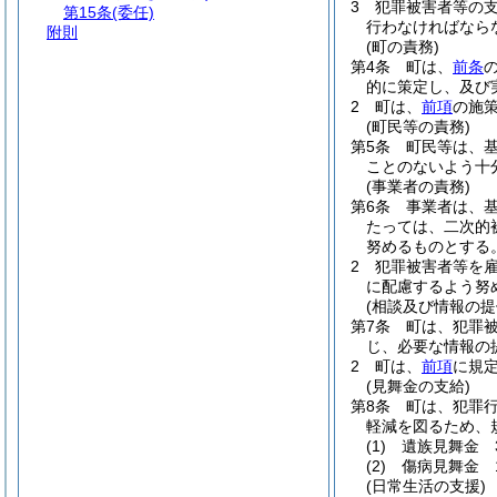
3
犯罪被害者等の
第15条
(委任)
行わなければなら
附則
(町の責務)
第4条
町は、
前条
的に策定し、及び
2
町は、
前項
の施
(町民等の責務)
第5条
町民等は、
ことのないよう十
(事業者の責務)
第6条
事業者は、
たっては、二次的
努めるものとする
2
犯罪被害者等を
に配慮するよう努
(相談及び情報の提
第7条
町は、犯罪
じ、必要な情報の
2
町は、
前項
に規
(見舞金の支給)
第8条
町は、犯罪
軽減を図るため、
(1)
遺族見舞金 
(2)
傷病見舞金 
(日常生活の支援)