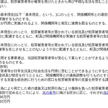
支援は、犯罪被害者等が被害を受けたときから再び平穏な生活を営むこ
ない。
の基本理念
(以下「基本理念」という。)
にのっとり、関係機関等との適切
実施するものとする。
策が円滑に実施されるよう、関係機関等と相互に連携を図るものとする
基本理念にのっとり、犯罪被害者等が置かれている状況及び犯罪被害者
分に配慮するとともに、町及び関係機関等が実施する犯罪被害者等の支
基本理念にのっとり、犯罪被害者等が置かれている状況及び犯罪被害者
被害を生じさせることのないよう十分に配慮するとともに、町及び関係
。
雇用する事業者は、当該犯罪被害者等が安心して暮らすことができるよ
めるものとする。
供等)
被害者等が日常生活及び社会生活を円滑に営むことができるようにする
提供及び助言を行うとともに、関係機関等との連絡調整を行うものとす
定する支援を総合的に行うための窓口を犯罪被害者等の支援を所管する
行為により死亡した者の遺族又は犯罪行為により傷病を負った犯罪被害
規則で定めるところにより、
次の各号
に掲げる区分に応じ、それぞれ
当
30万円
10万円