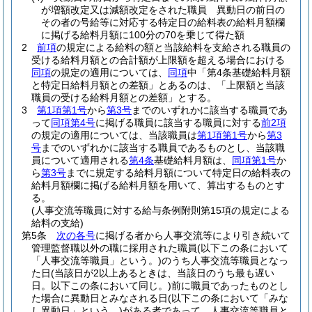
が増額改定又は減額改定をされた職員 異動日の前日の
その者の号給等に対応する特定日の給料表の給料月額欄
に掲げる給料月額に100分の70を乗じて得た額
2
前項
の規定による給料の額と当該給料を支給される職員の
受ける給料月額との合計額が上限額を超える場合における
同項
の規定の適用については、
同項
中「第4条基礎給料月額
と特定日給料月額との差額」とあるのは、「上限額と当該
職員の受ける給料月額との差額」とする。
3
第1項第1号
から
第3号
までのいずれかに該当する職員であ
って
同項第4号
に掲げる職員に該当する職員に対する
前2項
の規定の適用については、当該職員は
第1項第1号
から
第3
号
までのいずれかに該当する職員であるものとし、当該職
員について適用される
第4条
基礎給料月額は、
同項第1号
か
ら
第3号
までに規定する給料月額について特定日の給料表の
給料月額欄に掲げる給料月額を用いて、算出するものとす
る。
(人事交流等職員に対する給与条例附則第15項の規定による
給料の支給)
第5条
次の各号
に掲げる者から人事交流等により引き続いて
管理監督職以外の職に採用された職員
(以下この条において
「人事交流等職員」という。)
のうち人事交流等職員となっ
た日
(当該日が2以上あるときは、当該日のうち最も遅い
日。以下この条において同じ。)
前に職員であったものとし
た場合に異動日とみなされる日
(以下この条において「みな
し異動日」という。)
がある者であって、人事交流等職員と