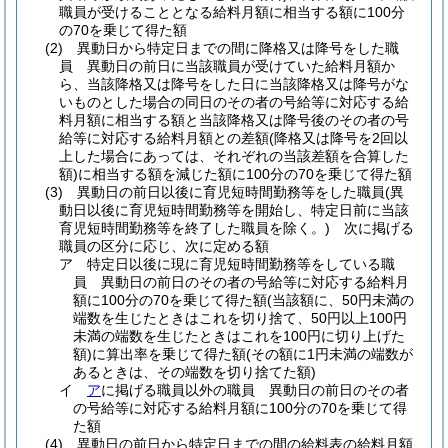
職員が受けることとなる給料月額に相当する額に100分
の70を乗じて得た額
(2)
異動日から特定日までの間に降格又は降号をした職
員 異動日の前日に当該職員が受けていた給料月額か
ら、当該降格又は降号をした日に当該降格又は降号がな
いものとした場合の同日のその者の号給等に対応する給
料月額に相当する額と当該降格又は降号後のその者の号
給等に対応する給料月額との差額
(降格又は降号を2回以
上した場合にあっては、それぞれの当該差額を合算した
額)
に相当する額を減じた額に100分の70を乗じて得た額
(3)
異動日の前日以後に育児短時間勤務等をした職員
(異
動日以後に育児短時間勤務等を開始し、特定日前に当該
育児短時間勤務等を終了した職員を除く。)
次に掲げる
職員の区分に応じ、次に定める額
ア
特定日以後に現に育児短時間勤務等をしている職
員 異動日の前日のその者の号給等に対応する給料月
額に100分の70を乗じて得た額
(当該額に、50円未満の
端数を生じたときはこれを切り捨て、50円以上100円
未満の端数を生じたときはこれを100円に切り上げた
額)
に算出率を乗じて得た額
(その額に1円未満の端数が
あるときは、その端数を切り捨てた額)
イ
ア
に掲げる職員以外の職員 異動日の前日のその者
の号給等に対応する給料月額に100分の70を乗じて得
た額
(4)
異動日の前日から特定日までの間の給料表の給料月額