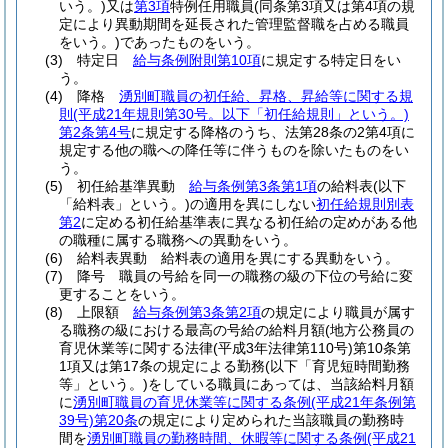
いう。)
又は
第3項
特例任用職員
(同条第3項又は第4項の規
定により異動期間を延長された管理監督職を占める職員
をいう。)
であったものをいう。
(3)
特定日
給与条例附則第10項
に規定する特定日をい
う。
(4)
降格
湧別町職員の初任給、昇格、昇給等に関する規
則
(平成21年規則第30号。以下「初任給規則」という。)
第2条第4号
に規定する降格のうち、法第28条の2第4項に
規定する他の職への降任等に伴うものを除いたものをい
う。
(5)
初任給基準異動
給与条例第3条第1項
の給料表
(以下
「給料表」という。)
の適用を異にしない
初任給規則別表
第2
に定める初任給基準表に異なる初任給の定めがある他
の職種に属する職務への異動をいう。
(6)
給料表異動 給料表の適用を異にする異動をいう。
(7)
降号 職員の号給を同一の職務の級の下位の号給に変
更することをいう。
(8)
上限額
給与条例第3条第2項
の規定により職員が属す
る職務の級における最高の号給の給料月額
(地方公務員の
育児休業等に関する法律
(平成3年法律第110号)
第10条第
1項又は第17条の規定による勤務
(以下「育児短時間勤務
等」という。)
をしている職員にあっては、当該給料月額
に
湧別町職員の育児休業等に関する条例
(平成21年条例第
39号)
第20条
の規定により定められた当該職員の勤務時
間を
湧別町職員の勤務時間、休暇等に関する条例
(平成21