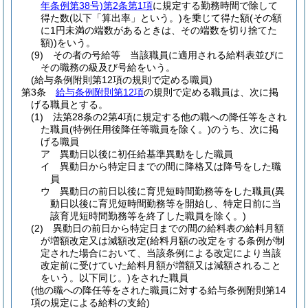
年条例第38号)
第2条第1項
に規定する勤務時間で除して
得た数
(以下「算出率」という。)
を乗じて得た額
(その額
に1円未満の端数があるときは、その端数を切り捨てた
額)
)
をいう。
(9)
その者の号給等 当該職員に適用される給料表並びに
その職務の級及び号給をいう。
(給与条例附則第12項の規則で定める職員)
第3条
給与条例附則第12項
の規則で定める職員は、次に掲
げる職員とする。
(1)
法第28条の2第4項に規定する他の職への降任等をされ
た職員
(特例任用後降任等職員を除く。)
のうち、次に掲
げる職員
ア
異動日以後に初任給基準異動をした職員
イ
異動日から特定日までの間に降格又は降号をした職
員
ウ
異動日の前日以後に育児短時間勤務等をした職員
(異
動日以後に育児短時間勤務等を開始し、特定日前に当
該育児短時間勤務等を終了した職員を除く。)
(2)
異動日の前日から特定日までの間の給料表の給料月額
が増額改定又は減額改定
(給料月額の改定をする条例が制
定された場合において、当該条例による改定により当該
改定前に受けていた給料月額が増額又は減額されること
をいう。以下同じ。)
をされた職員
(他の職への降任等をされた職員に対する給与条例附則第14
項の規定による給料の支給)