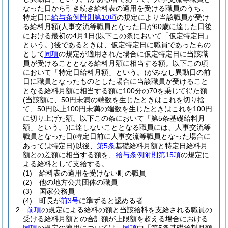
なった日から引き続き給料表の適用を受ける職員のうち、
特定日に
給与条例附則第10項
の規定により当該職員が受け
る給料月額
(人事交流等職員となった日が60歳に達した日後
における最初の4月1日
(以下この条において「仮定特定日」
という。)
後であるときは、仮定特定日に職員であったもの
として
同項
の規定が適用された場合に仮定特定日に当該職
員が受けることとなる給料月額に相当する額。以下この項
において「特定日給料月額」という。)
がみなし異動日の前
日に職員となったものとした場合に当該職員が受けること
となる給料月額に相当する額に100分の70を乗じて得た額
(当該額に、50円未満の端数を生じたときはこれを切り捨
て、50円以上100円未満の端数を生じたときはこれを100円
に切り上げた額。以下この条において「第5条基礎給料月
額」という。)
に達しないこととなる職員には、人事交流等
職員となった日
(特定日前に人事交流等職員となった場合に
あっては特定日)
以後、
第5条
基礎給料月額と特定日給料月
額との差額に相当する額を、
給与条例附則第15項
の規定に
よる給料として支給する。
(1)
給料表の適用を受けない町の職員
(2)
他の地方公共団体の職員
(3)
国家公務員
(4)
町長が
前3号
に準ずると認める者
2
前項
の規定による給料の額と当該給料を支給される職員の
受ける給料月額との合計額が上限額を超える場合における