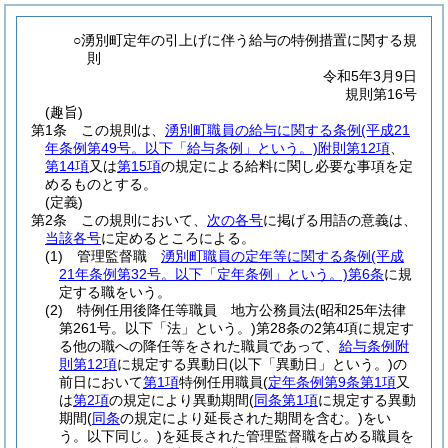
○湧別町定年の引上げに伴う給与の特例措置に関する規
則
令和5年3月9日
規則第16号
(趣旨)
第1条
この規則は、
湧別町職員の給与に関する条例
(平成21
年条例第49号。以下「給与条例」という。)
附則第12項
、
第14項
又は
第15項
の規定による給料に関し必要な事項を定
めるものとする。
(定義)
第2条
この規則において、
次の各号
に掲げる用語の意義は、
当該各号
に定めるところによる。
(1)
管理監督職
湧別町職員の定年等に関する条例
(平成
21年条例第32号。以下「定年条例」という。)
第6条
に規
定する職をいう。
(2)
特例任用後降任等職員 地方公務員法
(昭和25年法律
第261号。以下「法」という。)
第28条の2第4項に規定す
る他の職への降任等をされた職員であって、
給与条例附
則第12項
に規定する異動日
(以下「異動日」という。)
の
前日において
第1項
特例任用職員
(
定年条例第9条第1項
又
は
第2項
の規定により異動期間
(
同条第1項
に規定する異動
期間
(
同条
の規定により延長された期間を含む。)
をい
う。以下同じ。)
を延長された管理監督職を占める職員を