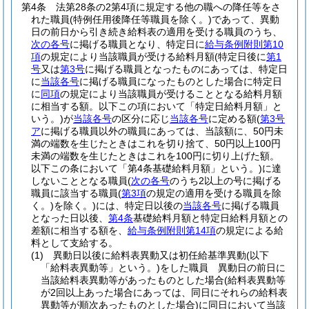
第4条
法第28条の2第4項に規定する他の職への降任等をさ
れた職員
(特例任用後降任等職員を除く。)
であって、異動
日の前日から引き続き給料表の適用を受ける職員のうち、
次の各号
に掲げる職員となり、特定日に
給与条例附則第10
項
の規定により当該職員が受ける給料月額
(特定日後に
第1
号
又は
第3号
に掲げる職員となったものにあっては、特定日
に
当該各号
に掲げる職員になったものとした場合に特定日
に
同項
の規定により当該職員が受けることとなる給料月額
に相当する額。以下この項において「特定日給料月額」と
いう。)
が
当該各号
の区分に応じ
当該各号
に定める額
(
第3号
ア
に掲げる職員以外の職員にあっては、当該額に、50円未
満の端数を生じたときはこれを切り捨て、50円以上100円
未満の端数を生じたときはこれを100円に切り上げた額。
以下この条において「第4条基礎給料月額」という。)
に達
しないこととなる職員
(
次の各号
のうち2以上の号に掲げる
職員に該当する職員
(
第3項
の規定の適用を受ける職員を除
く。)
を除く。)
には、特定日以後の
当該各号
に掲げる職員
となった日以後、
第4条
基礎給料月額と特定日給料月額との
差額に相当する額を、
給与条例附則第14項
の規定による給
料として支給する。
(1)
異動日以後に給料表異動又は初任給基準異動
(以下
「給料表異動等」という。)
をした職員 異動日の前日に
当該給料表異動等があったものとした場合
(給料表異動等
が2回以上あった場合にあっては、同日にそれらの給料表
異動等が順次あったものとした場合)
に同日において当該