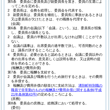
第5条
委員会に委員長及び副委員長を置き、委員の互選によ
ってこれを定める。
2
委員長は、会務を総理し、委員会を代表する。
3
副委員長は、委員長を補佐し、委員長に事故があるときは
又は委員長が欠けたときは、その職務を代理する。
(会議)
第6条
委員の会議
(以下「会議」という。)
は、委員長が招集
し、委員長が議長となる。
2
会議は、委員の半数以上が出席しなければ開くことができ
ない。
3
会議の議事は、出席委員の過半数で決し、可否同数のとき
は、議長の決するところによる。
4
委員長は、必要があると認めるときは、会議に委員以外の
者の出席を求め、意見若しくは説明を聴き、又は資料の提
供を求めることができる。
(報酬及び費用弁償)
第7条
委員に報酬を支給する。
2
委員が会議及び職務を行うため旅行するときは、その費用
を弁償する。
3
報酬及び費用弁償の額並びに支給方法は、
湧別町特別職の
職員で非常勤のものの報酬及び費用弁償に関する条例
(平成
21年条例第43号)
の定めるところによる。
(庶務)
第8条
委員会の庶務は、総務課において処理する。
(委任)