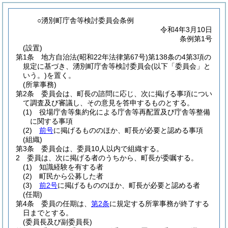
○湧別町庁舎等検討委員会条例
令和4年3月10日
条例第1号
(設置)
第1条
地方自治法
(昭和22年法律第67号)
第138条の4第3項の
規定に基づき、湧別町庁舎等検討委員会
(以下「委員会」と
いう。)
を置く。
(所掌事務)
第2条
委員会は、町長の諮問に応じ、次に掲げる事項につい
て調査及び審議し、その意見を答申するものとする。
(1)
役場庁舎等集約化による庁舎等再配置及び庁舎等整備
に関する事項
(2)
前号
に掲げるもののほか、町長が必要と認める事項
(組織)
第3条
委員会は、委員10人以内で組織する。
2
委員は、次に掲げる者のうちから、町長が委嘱する。
(1)
知識経験を有する者
(2)
町民から公募した者
(3)
前2号
に掲げるもののほか、町長が必要と認める者
(任期)
第4条
委員の任期は、
第2条
に規定する所掌事務が終了する
日までとする。
(委員長及び副委員長)