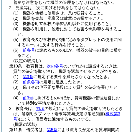
善良な注意をもって機器の管理をしなければならない。
2
児童等は、次に掲げる行為をしてはならない。
(1)
機器を他者に使用させ、又は転貸すること。
(2)
機器を売却、廃棄又は故意に破損すること。
(3)
機器を町立学校の学習活動以外に使用すること。
(4)
機器を利用し、他者に対して被害や悪影響を与えるこ
と。
(5)
教育長及び学校長が別に定めるタブレットの使用に関
するルールに反する行為を行うこと。
(6)
前各号
に定めるもののほか、機器の貸与の目的に反す
ること。
(決定の取消し)
第10条
教育長は、
次の各号
のいずれかに該当するときは、
貸与の決定を取り消し、機器を返却させることができる。
(1)
第3条
に規定する要件を満たさなくなったとき。
(2)
前条各項
の規定に違反したとき。
(3)
偽りその他不正な手段により貸与の決定を受けたと
き。
(4)
前3号
に掲げるもののほか、貸与機器の管理運営にお
いて特別な事情が生じたとき。
2
教育長は、
前項
の規定により貸与の決定を取り消したとき
は、湧別町タブレット端末等貸与決定取消通知書
(
様式第3
号
)
により、借受者に通知するものとする。
(機器の返却)
第11条
借受者は、
第5条
により教育長が定める貸与期間終