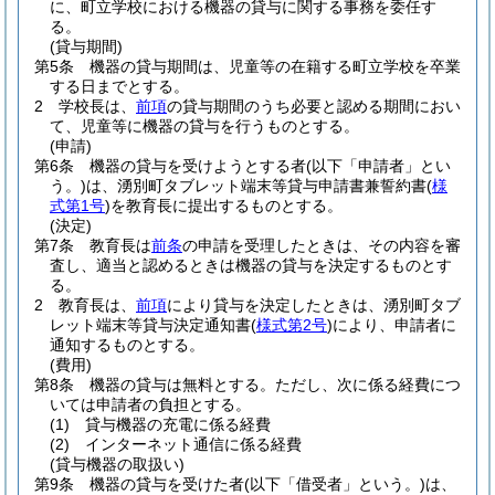
に、町立学校における機器の貸与に関する事務を委任す
る。
(貸与期間)
第5条
機器の貸与期間は、児童等の在籍する町立学校を卒業
する日までとする。
2
学校長は、
前項
の貸与期間のうち必要と認める期間におい
て、児童等に機器の貸与を行うものとする。
(申請)
第6条
機器の貸与を受けようとする者
(以下「申請者」とい
う。)
は、湧別町タブレット端末等貸与申請書兼誓約書
(
様
式第1号
)
を教育長に提出するものとする。
(決定)
第7条
教育長は
前条
の申請を受理したときは、その内容を審
査し、適当と認めるときは機器の貸与を決定するものとす
る。
2
教育長は、
前項
により貸与を決定したときは、湧別町タブ
レット端末等貸与決定通知書
(
様式第2号
)
により、申請者に
通知するものとする。
(費用)
第8条
機器の貸与は無料とする。
ただし、次に係る経費につ
いては申請者の負担とする。
(1)
貸与機器の充電に係る経費
(2)
インターネット通信に係る経費
(貸与機器の取扱い)
第9条
機器の貸与を受けた者
(以下「借受者」という。)
は、