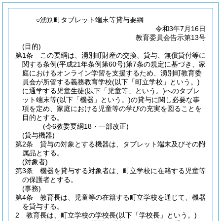
○湧別町タブレット端末等貸与要綱
令和3年7月16日
教育委員会告示第13号
(目的)
第1条
この要綱は、湧別町財産の交換、貸与、無償貸付等に
関する条例
(平成21年条例第60号)
第7条の規定に基づき、家
庭におけるオンライン学習を支援するため、湧別町教育委
員会が所管する義務教育学校
(以下「町立学校」という。)
に通学する児童生徒
(以下「児童等」という。)
へのタブレ
ット端末等
(以下「機器」という。)
の貸与に関し必要な事
項を定め、家庭における児童等の学びの充実を図ることを
目的とする。
(令6教委要綱18・一部改正)
(貸与機器)
第2条
貸与の対象とする機器は、タブレット端末及びその附
属品とする。
(対象者)
第3条
機器を貸与する対象者は、町立学校に在籍する児童等
の保護者とする。
(事務)
第4条
教育長は、児童等の在籍する町立学校を通じて、機器
を貸与する。
2
教育長は、町立学校の学校長
(以下「学校長」という。)