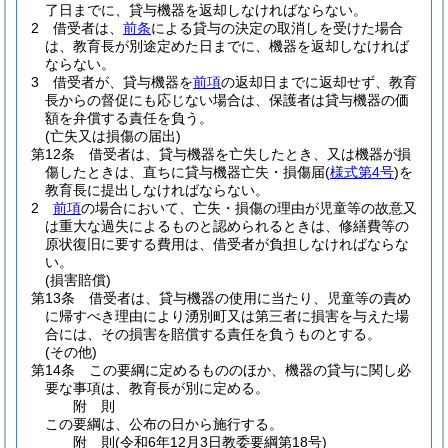
了日までに、貸与機器を返却しなければならない。
2
借受者は、
前条
による貸与の決定の取消しを受けた場合
は、教育長が別途定めた日までに、機器を返却しなければ
ならない。
3
借受者が、貸与機器を
前項
の返却日までに返却せず、教育
長からの督促にも応じない場合は、保護者は貸与機器の価
額を弁償する責任を負う。
(亡失又は損傷の届出)
第12条
借受者は、貸与機器を亡失したとき、又は機器が損
傷したときは、直ちに貸与機器亡失・損傷届
(
様式第4号
)
を
教育長に提出しなければならない。
2
前項
の場合において、亡失・損傷の理由が児童等の故意又
は重大な過失によるものと認められるときは、修繕費等の
原状復旧に要する費用は、借受者が負担しなければならな
い。
(損害賠償)
第13条
借受者は、貸与機器の使用に当たり、児童等の責め
に帰すべき理由により湧別町又は第三者に損害を与えた場
合には、その損害を賠償する責任を負うものとする。
(その他)
第14条
この要綱に定めるもののほか、機器の貸与に関し必
要な事項は、教育長が別に定める。
附
則
この要綱は、公布の日から施行する。
附
則
(令和6年12月3日
教委要綱第18号)