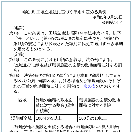
○湧別町工場立地法に基づく準則を定める条例
令和3年9月16日
条例第16号
(趣旨)
第1条
この条例は、工場立地法
(昭和34年法律第24号。以下
「法」という。)
第4条の2第1項の規定に基づき、法第4条
第1項の規定により公表された準則に代えて適用すべき準則
を定めるものとする。
(定義)
第2条
この条例における用語の意義は、法の例による。
(区域並びに緑地及び環境施設の面積の敷地面積に対する割
合)
第3条
法第4条の2第1項の規定により本町の準則として定め
る区域並びに当該区域における緑地及び環境施設のそれぞ
れの面積の敷地面積に対する割合は、
次の表
のとおりとす
る。
区域
緑地の面積の敷地面
環境施設の面積の敷地
積に対する割合
(緑地
面積に対する割合
面積率)
湧別町全域
100分の5以上
100分の10以上
(緑地が他の施設と重複する場合の緑地面積への算入割合)