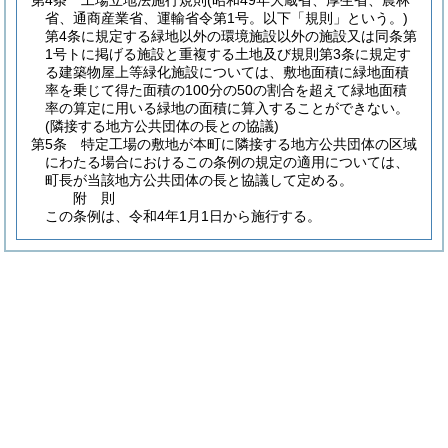
第4条
工場立地法施行規則
(昭和49年大蔵省、厚生省、農林
省、通商産業省、運輸省令第1号。以下「規則」という。)
第4条に規定する緑地以外の環境施設以外の施設又は同条第
1号トに掲げる施設と重複する土地及び規則第3条に規定す
る建築物屋上等緑化施設については、敷地面積に緑地面積
率を乗じて得た面積の100分の50の割合を超えて緑地面積
率の算定に用いる緑地の面積に算入することができない。
(隣接する地方公共団体の長との協議)
第5条
特定工場の敷地が本町に隣接する地方公共団体の区域
にわたる場合におけるこの条例の規定の適用については、
町長が当該地方公共団体の長と協議して定める。
附
則
この条例は、令和4年1月1日から施行する。