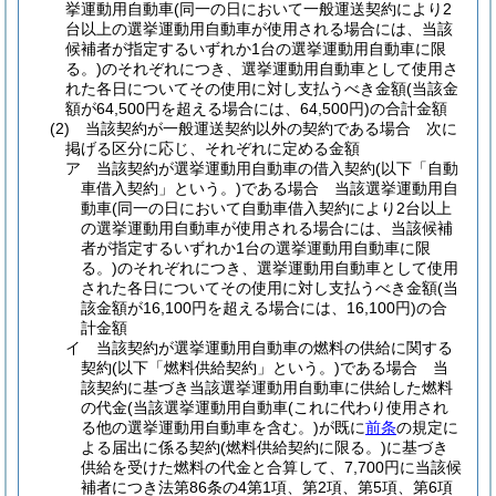
挙運動用自動車
(同一の日において一般運送契約により2
台以上の選挙運動用自動車が使用される場合には、当該
候補者が指定するいずれか1台の選挙運動用自動車に限
る。)
のそれぞれにつき、選挙運動用自動車として使用さ
れた各日についてその使用に対し支払うべき金額
(当該金
額が64,500円を超える場合には、64,500円)
の合計金額
(2)
当該契約が一般運送契約以外の契約である場合 次に
掲げる区分に応じ、それぞれに定める金額
ア
当該契約が選挙運動用自動車の借入契約
(以下「自動
車借入契約」という。)
である場合 当該選挙運動用自
動車
(同一の日において自動車借入契約により2台以上
の選挙運動用自動車が使用される場合には、当該候補
者が指定するいずれか1台の選挙運動用自動車に限
る。)
のそれぞれにつき、選挙運動用自動車として使用
された各日についてその使用に対し支払うべき金額
(当
該金額が16,100円を超える場合には、16,100円)
の合
計金額
イ
当該契約が選挙運動用自動車の燃料の供給に関する
契約
(以下「燃料供給契約」という。)
である場合 当
該契約に基づき当該選挙運動用自動車に供給した燃料
の代金
(当該選挙運動用自動車
(これに代わり使用され
る他の選挙運動用自動車を含む。)
が既に
前条
の規定に
よる届出に係る契約
(燃料供給契約に限る。)
に基づき
供給を受けた燃料の代金と合算して、7,700円に当該候
補者につき法第86条の4第1項、第2項、第5項、第6項