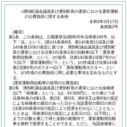
○湧別町議会議員及び湧別町長の選挙における選挙運動
の公費負担に関する条例
令和3年3月17日
条例第3号
(趣旨)
第1条
この条例は、公職選挙法
(昭和25年法律第100号。以
下「法」という。)
第141条第8項、第142条第11項及び第
143条第15項の規定に基づき、湧別町議会議員及び湧別町
長の選挙における法第141条第1項の自動車
(以下「選挙運
動用自動車」という。)
の使用、法第142条第1項第7号のビ
ラ
(以下「選挙運動用ビラ」という。)
の作成及び法第143条
第1項第5号のポスター
(以下「選挙運動用ポスター」とい
う。)
の作成の公費負担に関し必要な事項を定めるものとす
る。
(選挙運動用自動車の使用の公費負担)
第2条
湧別町議会議員及び湧別町長の選挙における候補者
(以下「候補者」という。)
は、64,500円に、その者につき
法第86条の4第1項、第2項、第5項、第6項又は第8項の規定
による候補者の届出のあった日から当該選挙の期日の前日
(法第100条第4項の規定により投票を行わないこととなっ
たときは、同条第5項の規定による告示の日。以下同じ。)
までの日数を乗じて得た金額の範囲内で、選挙運動用自動
車を無料で使用することができる。
ただし、当該候補者に