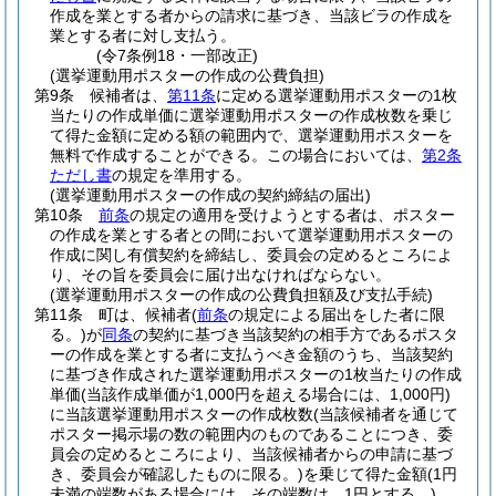
作成を業とする者からの請求に基づき、当該ビラの作成を
業とする者に対し支払う。
(令7条例18・一部改正)
(選挙運動用ポスターの作成の公費負担)
第9条
候補者は、
第11条
に定める選挙運動用ポスターの1枚
当たりの作成単価に選挙運動用ポスターの作成枚数を乗じ
て得た金額に定める額の範囲内で、選挙運動用ポスターを
無料で作成することができる。
この場合においては、
第2条
ただし書
の規定を準用する。
(選挙運動用ポスターの作成の契約締結の届出)
第10条
前条
の規定の適用を受けようとする者は、ポスター
の作成を業とする者との間において選挙運動用ポスターの
作成に関し有償契約を締結し、委員会の定めるところによ
り、その旨を委員会に届け出なければならない。
(選挙運動用ポスターの作成の公費負担額及び支払手続)
第11条
町は、候補者
(
前条
の規定による届出をした者に限
る。)
が
同条
の契約に基づき当該契約の相手方であるポスタ
ーの作成を業とする者に支払うべき金額のうち、当該契約
に基づき作成された選挙運動用ポスターの1枚当たりの作成
単価
(当該作成単価が1,000円を超える場合には、1,000円)
に当該選挙運動用ポスターの作成枚数
(当該候補者を通じて
ポスター掲示場の数の範囲内のものであることにつき、委
員会の定めるところにより、当該候補者からの申請に基づ
き、委員会が確認したものに限る。)
を乗じて得た金額
(1円
未満の端数がある場合には、その端数は、1円とする。)