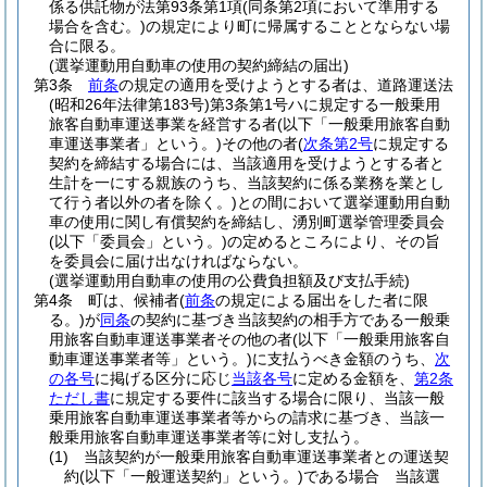
係る供託物が法第93条第1項
(同条第2項において準用する
場合を含む。)
の規定により町に帰属することとならない場
合に限る。
(選挙運動用自動車の使用の契約締結の届出)
第3条
前条
の規定の適用を受けようとする者は、道路運送法
(昭和26年法律第183号)
第3条第1号ハに規定する一般乗用
旅客自動車運送事業を経営する者
(以下「一般乗用旅客自動
車運送事業者」という。)
その他の者
(
次条第2号
に規定する
契約を締結する場合には、当該適用を受けようとする者と
生計を一にする親族のうち、当該契約に係る業務を業とし
て行う者以外の者を除く。)
との間において選挙運動用自動
車の使用に関し有償契約を締結し、湧別町選挙管理委員会
(以下「委員会」という。)
の定めるところにより、その旨
を委員会に届け出なければならない。
(選挙運動用自動車の使用の公費負担額及び支払手続)
第4条
町は、候補者
(
前条
の規定による届出をした者に限
る。)
が
同条
の契約に基づき当該契約の相手方である一般乗
用旅客自動車運送事業者その他の者
(以下「一般乗用旅客自
動車運送事業者等」という。)
に支払うべき金額のうち、
次
の各号
に掲げる区分に応じ
当該各号
に定める金額を、
第2条
ただし書
に規定する要件に該当する場合に限り、当該一般
乗用旅客自動車運送事業者等からの請求に基づき、当該一
般乗用旅客自動車運送事業者等に対し支払う。
(1)
当該契約が一般乗用旅客自動車運送事業者との運送契
約
(以下「一般運送契約」という。)
である場合 当該選