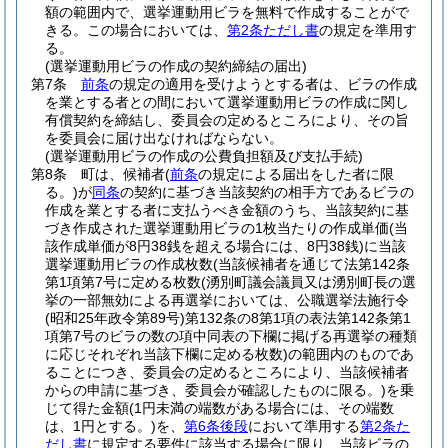
額の範囲内で、選挙運動用ビラを無料で作成することがで
きる。
この場合においては、
第2条ただし書
の規定を準用す
る。
(選挙運動用ビラの作成の契約締結の届出)
第7条
前条
の規定の適用を受けようとする者は、ビラの作成
を業とする者との間において選挙運動用ビラの作成に関し
有償契約を締結し、委員会の定めるところにより、その旨
を委員会に届け出なければならない。
(選挙運動用ビラの作成の公費負担額及び支払手続)
第8条
町は、候補者
(
前条
の規定による届出をした者に限
る。)
が
同条
の契約に基づき当該契約の相手方であるビラの
作成を業とする者に支払うべき金額のうち、当該契約に基
づき作成された選挙運動用ビラの1枚当たりの作成単価
(当
該作成単価が8円38銭を超える場合には、8円38銭)
に当該
選挙運動用ビラの作成枚数
(当該候補者を通じて法第142条
第1項第7号に定める枚数
(湧別町議会議員又は湧別町長の選
挙の一部無効による再選挙においては、公職選挙法施行令
(昭和25年政令第89号)
第132条の8第1項の表法第142条第1
項第7号のビラの数の項中同表の下欄に掲げる再選挙の種類
に応じそれぞれ当該下欄に定める枚数)
の範囲内のものであ
ることにつき、委員会の定めるところにより、当該候補者
からの申請に基づき、委員会が確認したものに限る。)
を乗
じて得た金額
(1円未満の端数がある場合には、その端数
は、1円とする。)
を、
第6条後段
において準用する
第2条た
だし書
に規定する要件に該当する場合に限り、当該ビラの