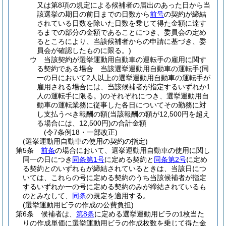
又は第8項の規定による候補者の届出のあった日から当
該選挙の期日の前日までの日数から
前号
の契約が締結
されている日数を除いた日数を乗じて得た金額に達す
るまでの部分の金額であることにつき、委員会の定め
るところにより、当該候補者からの申請に基づき、委
員会が確認したものに限る。)
ウ
当該契約が選挙運動用自動車の運転手の雇用に関す
る契約である場合 当該選挙運動用自動車の運転手
(同
一の日において2人以上の選挙運動用自動車の運転手が
雇用される場合には、当該候補者が指定するいずれか1
人の運転手に限る。)
のそれぞれにつき、選挙運動用自
動車の運転業務に従事した各日についてその勤務に対
し支払うべき報酬の額
(当該報酬の額が12,500円を超え
る場合には、12,500円)
の合計金額
(令7条例18・一部改正)
(選挙運動用自動車の使用の契約の指定)
第5条
前条
の場合において、選挙運動用自動車の使用に関し
同一の日につき
同条第1号
に定める契約と
同条第2号
に定め
る契約とのいずれもが締結されているときは、当該日につ
いては、これらの号に定める契約のうち当該候補者が指定
するいずれか一の号に定める契約のみが締結されているも
のとみなして、
同条
の規定を適用する。
(選挙運動用ビラの作成の公費負担)
第6条
候補者は、
第8条
に定める選挙運動用ビラの1枚当た
りの作成単価に選挙運動用ビラの作成枚数を乗じて得た金