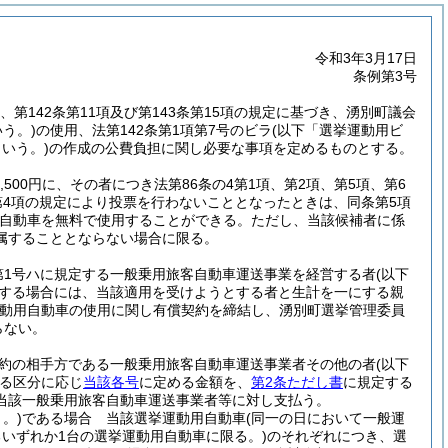
令和3年3月17日
条例第3号
項、第142条第11項及び第143条第15項の規定に基づき、湧別町議会
う。)
の使用、法第142条第1項第7号のビラ
(以下「選挙運動用ビ
いう。)
の作成の公費負担に関し必要な事項を定めるものとする。
4,500円に、その者につき法第86条の4第1項、第2項、第5項、第6
条第4項の規定により投票を行わないこととなったときは、同条第5項
自動車を無料で使用することができる。
ただし、当該候補者に係
属することとならない場合に限る。
第1号ハに規定する一般乗用旅客自動車運送事業を経営する者
(以下
する場合には、当該適用を受けようとする者と生計を一にする親
動用自動車の使用に関し有償契約を締結し、湧別町選挙管理委員
らない。
約の相手方である一般乗用旅客自動車運送事業者その他の者
(以下
る区分に応じ
当該各号
に定める金額を、
第2条ただし書
に規定する
当該一般乗用旅客自動車運送事業者等に対し支払う。
。)
である場合 当該選挙運動用自動車
(同一の日において一般運
いずれか1台の選挙運動用自動車に限る。)
のそれぞれにつき、選