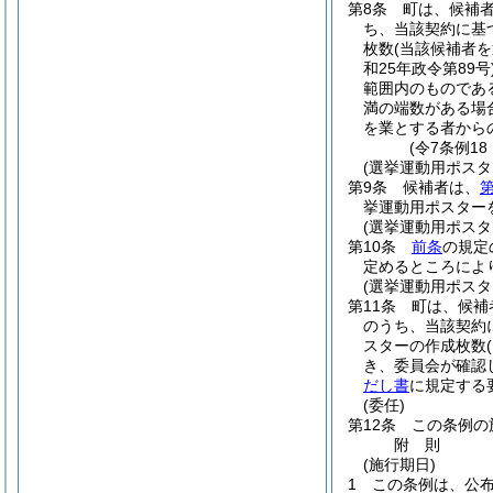
第8条
町は、候補
ち、当該契約に基
枚数
(当該候補者を
和25年政令第89号
範囲内のものであ
満の端数がある場
を業とする者から
(令7条例1
(選挙運動用ポスタ
第9条
候補者は、
第
挙運動用ポスター
(選挙運動用ポス
第10条
前条
の規定
定めるところによ
(選挙運動用ポス
第11条
町は、候補
のうち、当該契約
スターの作成枚数
き、委員会が確認
だし書
に規定する
(委任)
第12条
この条例の
附
則
(施行期日)
1
この条例は、公