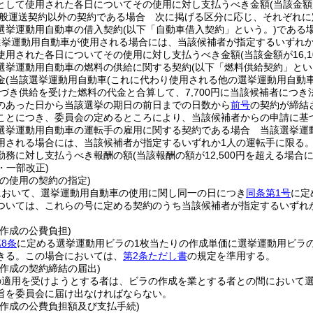
として使用された各日についてその使用に対し支払うべき金額
(当該金額
般運送契約以外の契約である場合 次に掲げる区分に応じ、それぞれに
選挙運動用自動車の借入契約
(以下「自動車借入契約」という。)
である
選挙運動用自動車が使用される場合には、当該候補者が指定するいずれか
使用された各日についてその使用に対し支払うべき金額
(当該金額が16,
選挙運動用自動車の燃料の供給に関する契約
(以下「燃料供給契約」とい
金
(当該選挙運動用自動車
(これに代わり使用される他の選挙運動用自動車
づき供給を受けた燃料の代金と合算して、7,700円に当該候補者につき法
のあった日から当該選挙の期日の前日までの日数から
前号
の契約が締結
ことにつき、委員会の定めるところにより、当該候補者からの申請に基
選挙運動用自動車の運転手の雇用に関する契約である場合 当該選挙運
用される場合には、当該候補者が指定するいずれか1人の運転手に限る。
勤務に対し支払うべき報酬の額
(当該報酬の額が12,500円を超える場合には
8・一部改正)
の使用の契約の指定)
において、選挙運動用自動車の使用に関し同一の日につき
同条第1号
に定
ついては、これらの号に定める契約のうち当該候補者が指定するいずれ
。
作成の公費負担)
8条
に定める選挙運動用ビラの1枚当たりの作成単価に選挙運動用ビラ
きる。
この場合においては、
第2条ただし書
の規定を準用する。
作成の契約締結の届出)
の適用を受けようとする者は、ビラの作成を業とする者との間において
旨を委員会に届け出なければならない。
の作成の公費負担額及び支払手続)