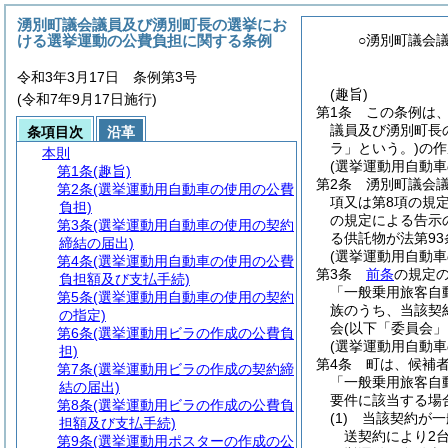
湧別町議会議員及び湧別町長の選挙にお
ける選挙運動の公費負担に関する条例
○湧別町議会
令和3年3月17日 条例第3号
(趣旨)
(令和7年9月17日施行)
第1条
この条例は
議員及び湧別町長
条項目次
沿革
ラ」という。)
の作
本則
(選挙運動用自動車
第1条
(趣旨)
第2条
湧別町議会
第2条
(選挙運動用自動車の使用の公費
項又は第8項の規
負担)
の規定による告示
第3条
(選挙運動用自動車の使用の契約
る供託物が法第93
締結の届出)
(選挙運動用自動
第4条
(選挙運動用自動車の使用の公費
第3条
前条
の規定
負担額及び支払手続)
「一般乗用旅客自
第5条
(選挙運動用自動車の使用の契約
族のうち、当該契
の指定)
会
(以下「委員会」
第6条
(選挙運動用ビラの作成の公費負
(選挙運動用自動
担)
第4条
町は、候補
第7条
(選挙運動用ビラの作成の契約締
「一般乗用旅客自
結の届出)
要件に該当する場
第8条
(選挙運動用ビラの作成の公費負
(1)
当該契約が一
担額及び支払手続)
送契約により2
第9条
(選挙運動用ポスターの作成の公