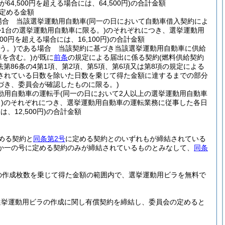
が64,500円を超える場合には、64,500円)
の合計金額
定める金額
場合 当該選挙運動用自動車
(同一の日において自動車借入契約によ
1台の選挙運動用自動車に限る。)
のそれぞれにつき、選挙運動用
100円を超える場合には、16,100円)
の合計金額
う。)
である場合 当該契約に基づき当該選挙運動用自動車に供給
を含む。)
が既に
前条
の規定による届出に係る契約
(燃料供給契約
第86条の4第1項、第2項、第5項、第6項又は第8項の規定による
されている日数を除いた日数を乗じて得た金額に達するまでの部分
づき、委員会が確認したものに限る。)
動用自動車の運転手
(同一の日において2人以上の選挙運動用自動車
)
のそれぞれにつき、選挙運動用自動車の運転業務に従事した各日
、12,500円)
の合計金額
める契約と
同条第2号
に定める契約とのいずれもが締結されている
か一の号に定める契約のみが締結されているものとみなして、
同条
の作成枚数を乗じて得た金額の範囲内で、選挙運動用ビラを無料で
選挙運動用ビラの作成に関し有償契約を締結し、委員会の定めると