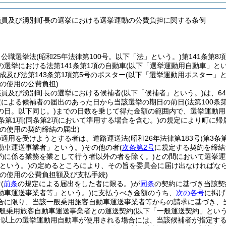
議員及び湧別町長の選挙における選挙運動の公費負担に関する条例
、公職選挙法
(昭和25年法律第100号。以下「法」という。)
第141条第8
の選挙における法第141条第1項の自動車
(以下「選挙運動用自動車」とい
成及び法第143条第1項第5号のポスター
(以下「選挙運動用ポスター」と
の使用の公費負担)
議員及び湧別町長の選挙における候補者
(以下「候補者」という。)
は、6
定による候補者の届出のあった日から当該選挙の期日の前日
(法第100
の日。以下同じ。)
までの日数を乗じて得た金額の範囲内で、選挙運動用
条第1項
(同条第2項において準用する場合を含む。)
の規定により町に帰
車の使用の契約締結の届出)
の適用を受けようとする者は、道路運送法
(昭和26年法律第183号)
第3条
動車運送事業者」という。)
その他の者
(
次条第2号
に規定する契約を締結
約に係る業務を業として行う者以外の者を除く。)
との間において選挙運
という。)
の定めるところにより、その旨を委員会に届け出なければな
車の使用の公費負担額及び支払手続)
者
(
前条
の規定による届出をした者に限る。)
が
同条
の契約に基づき当該契
動車運送事業者等」という。)
に支払うべき金額のうち、
次の各号
に掲げ
合に限り、当該一般乗用旅客自動車運送事業者等からの請求に基づき、
般乗用旅客自動車運送事業者との運送契約
(以下「一般運送契約」という
台以上の選挙運動用自動車が使用される場合には、当該候補者が指定する