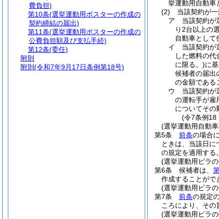
挙運動用自動車
費負担)
(2)
当該契約が一
第10条
(選挙運動用ポスターの作成の
ア
当該契約が
契約締結の届出)
り2台以上の
第11条
(選挙運動用ポスターの作成の
自動車として
公費負担額及び支払手続)
イ
当該契約が
第12条
(委任)
した燃料の代
附則
に限る。)
に基
附則
(令和7年9月17日条例第18号)
候補者の届出
の金額である
ウ
当該契約が
の運転手が雇
についてその
(令7条例1
(選挙運動用自動車
第5条
前条
の場合
ときは、当該日に
の規定を適用する
(選挙運動用ビラの
第6条
候補者は、
第
作成することがで
(選挙運動用ビラの
第7条
前条
の規定
ころにより、その
(選挙運動用ビラ