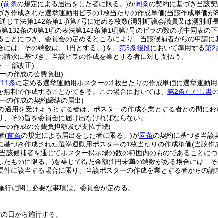
者
(
前条
の規定による届出をした者に限る。)
が
同条
の契約に基づき当該契
づき作成された選挙運動用ビラの1枚当たりの作成単価
(当該作成単価が8
通じて法第142条第1項第7号に定める枚数
(湧別町議会議員又は湧別町
)
第132条の8第1項の表法第142条第1項第7号のビラの数の項中同表
ることにつき、委員会の定めるところにより、当該候補者からの申請に
合には、その端数は、1円とする。)
を、
第6条後段
において準用する
第2
の請求に基づき、当該ビラの作成を業とする者に対し支払う。
8・一部改正)
ーの作成の公費負担)
11条
に定める選挙運動用ポスターの1枚当たりの作成単価に選挙運動
を無料で作成することができる。
この場合においては、
第2条ただし書
ターの作成の契約締結の届出)
の適用を受けようとする者は、ポスターの作成を業とする者との間にお
り、その旨を委員会に届け出なければならない。
ターの作成の公費負担額及び支払手続)
者
(
前条
の規定による届出をした者に限る。)
が
同条
の契約に基づき当該
に基づき作成された選挙運動用ポスターの1枚当たりの作成単価
(当該作
(当該候補者を通じてポスター掲示場の数の範囲内のものであることに
したものに限る。)
を乗じて得た金額
(1円未満の端数がある場合には、そ
要件に該当する場合に限り、当該ポスターの作成を業とする者からの請
施行に関し必要な事項は、委員会が定める。
布の日から施行する。