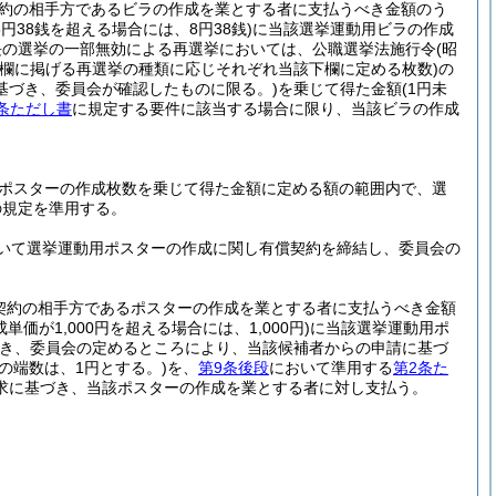
約の相手方であるビラの作成を業とする者に支払うべき金額のう
円38銭を超える場合には、8円38銭)
に当該選挙運動用ビラの作成
長の選挙の一部無効による再選挙においては、公職選挙法施行令
(昭
の下欄に掲げる再選挙の種類に応じそれぞれ当該下欄に定める枚数)
の
基づき、委員会が確認したものに限る。)
を乗じて得た金額
(1円未
条ただし書
に規定する要件に該当する場合に限り、当該ビラの作成
用ポスターの作成枚数を乗じて得た金額に定める額の範囲内で、選
の規定を準用する。
いて選挙運動用ポスターの作成に関し有償契約を締結し、委員会の
契約の相手方であるポスターの作成を業とする者に支払うべき金額
成単価が1,000円を超える場合には、1,000円)
に当該選挙運動用ポ
つき、委員会の定めるところにより、当該候補者からの申請に基づ
の端数は、1円とする。)
を、
第9条後段
において準用する
第2条た
求に基づき、当該ポスターの作成を業とする者に対し支払う。