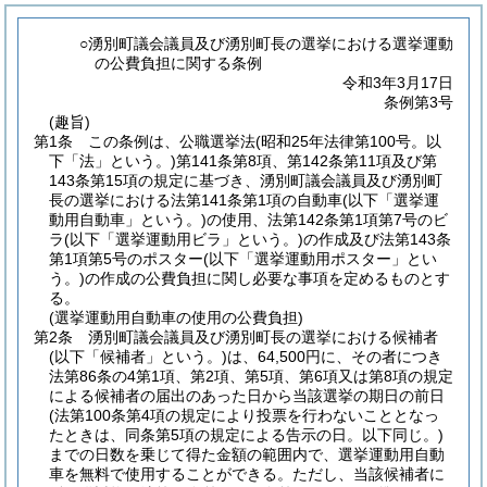
○湧別町議会議員及び湧別町長の選挙における選挙運動
の公費負担に関する条例
令和3年3月17日
条例第3号
(趣旨)
第1条
この条例は、公職選挙法
(昭和25年法律第100号。以
下「法」という。)
第141条第8項、第142条第11項及び第
143条第15項の規定に基づき、湧別町議会議員及び湧別町
長の選挙における法第141条第1項の自動車
(以下「選挙運
動用自動車」という。)
の使用、法第142条第1項第7号のビ
ラ
(以下「選挙運動用ビラ」という。)
の作成及び法第143条
第1項第5号のポスター
(以下「選挙運動用ポスター」とい
う。)
の作成の公費負担に関し必要な事項を定めるものとす
る。
(選挙運動用自動車の使用の公費負担)
第2条
湧別町議会議員及び湧別町長の選挙における候補者
(以下「候補者」という。)
は、64,500円に、その者につき
法第86条の4第1項、第2項、第5項、第6項又は第8項の規定
による候補者の届出のあった日から当該選挙の期日の前日
(法第100条第4項の規定により投票を行わないこととなっ
たときは、同条第5項の規定による告示の日。以下同じ。)
までの日数を乗じて得た金額の範囲内で、選挙運動用自動
車を無料で使用することができる。
ただし、当該候補者に