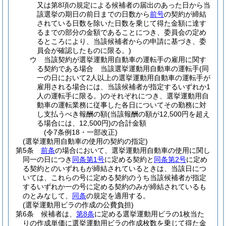
又は第8項の規定による候補者の届出のあった日から当
該選挙の期日の前日までの日数から
前号
の契約が締結
されている日数を除いた日数を乗じて得た金額に達す
るまでの部分の金額であることにつき、委員会の定め
るところにより、当該候補者からの申請に基づき、委
員会が確認したものに限る。)
ウ
当該契約が選挙運動用自動車の運転手の雇用に関す
る契約である場合 当該選挙運動用自動車の運転手
(同
一の日において2人以上の選挙運動用自動車の運転手が
雇用される場合には、当該候補者が指定するいずれか1
人の運転手に限る。)
のそれぞれにつき、選挙運動用自
動車の運転業務に従事した各日についてその勤務に対
し支払うべき報酬の額
(当該報酬の額が12,500円を超え
る場合には、12,500円)
の合計金額
(令7条例18・一部改正)
(選挙運動用自動車の使用の契約の指定)
第5条
前条
の場合において、選挙運動用自動車の使用に関し
同一の日につき
同条第1号
に定める契約と
同条第2号
に定め
る契約とのいずれもが締結されているときは、当該日につ
いては、これらの号に定める契約のうち当該候補者が指定
するいずれか一の号に定める契約のみが締結されているも
のとみなして、
同条
の規定を適用する。
(選挙運動用ビラの作成の公費負担)
第6条
候補者は、
第8条
に定める選挙運動用ビラの1枚当た
りの作成単価に選挙運動用ビラの作成枚数を乗じて得た金