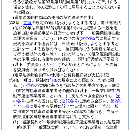
係る供託物が法第93条第1項
(同条第2項において準用する
場合を含む。)
の規定により町に帰属することとならない場
合に限る。
(選挙運動用自動車の使用の契約締結の届出)
第3条
前条
の規定の適用を受けようとする者は、道路運送法
(昭和26年法律第183号)
第3条第1号ハに規定する一般乗用
旅客自動車運送事業を経営する者
(以下「一般乗用旅客自動
車運送事業者」という。)
その他の者
(
次条第2号
に規定する
契約を締結する場合には、当該適用を受けようとする者と
生計を一にする親族のうち、当該契約に係る業務を業とし
て行う者以外の者を除く。)
との間において選挙運動用自動
車の使用に関し有償契約を締結し、湧別町選挙管理委員会
(以下「委員会」という。)
の定めるところにより、その旨
を委員会に届け出なければならない。
(選挙運動用自動車の使用の公費負担額及び支払手続)
第4条
町は、候補者
(
前条
の規定による届出をした者に限
る。)
が
同条
の契約に基づき当該契約の相手方である一般乗
用旅客自動車運送事業者その他の者
(以下「一般乗用旅客自
動車運送事業者等」という。)
に支払うべき金額のうち、
次
の各号
に掲げる区分に応じ
当該各号
に定める金額を、
第2条
ただし書
に規定する要件に該当する場合に限り、当該一般
乗用旅客自動車運送事業者等からの請求に基づき、当該一
般乗用旅客自動車運送事業者等に対し支払う。
(1)
当該契約が一般乗用旅客自動車運送事業者との運送契
約
(以下「一般運送契約」という。)
である場合 当該選