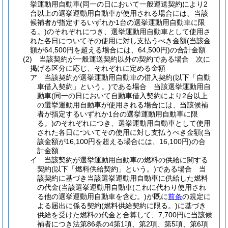
挙運動用自動車
(同一の日において一般運送契約により2
台以上の選挙運動用自動車が使用される場合には、当該
候補者が指定するいずれか1台の選挙運動用自動車に限
る。)
のそれぞれにつき、選挙運動用自動車として使用さ
れた各日についてその使用に対し支払うべき金額
(当該金
額が64,500円を超える場合には、64,500円)
の合計金額
(2)
当該契約が一般運送契約以外の契約である場合 次に
掲げる区分に応じ、それぞれに定める金額
ア
当該契約が選挙運動用自動車の借入契約
(以下「自動
車借入契約」という。)
である場合 当該選挙運動用自
動車
(同一の日において自動車借入契約により2台以上
の選挙運動用自動車が使用される場合には、当該候補
者が指定するいずれか1台の選挙運動用自動車に限
る。)
のそれぞれにつき、選挙運動用自動車として使用
された各日についてその使用に対し支払うべき金額
(当
該金額が16,100円を超える場合には、16,100円)
の合
計金額
イ
当該契約が選挙運動用自動車の燃料の供給に関する
契約
(以下「燃料供給契約」という。)
である場合 当
該契約に基づき当該選挙運動用自動車に供給した燃料
の代金
(当該選挙運動用自動車
(これに代わり使用され
る他の選挙運動用自動車を含む。)
が既に
前条
の規定に
よる届出に係る契約
(燃料供給契約に限る。)
に基づき
供給を受けた燃料の代金と合算して、7,700円に当該候
補者につき法第86条の4第1項、第2項、第5項、第6項