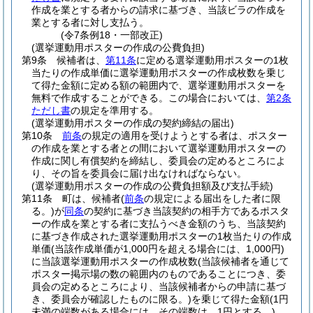
作成を業とする者からの請求に基づき、当該ビラの作成を
業とする者に対し支払う。
(令7条例18・一部改正)
(選挙運動用ポスターの作成の公費負担)
第9条
候補者は、
第11条
に定める選挙運動用ポスターの1枚
当たりの作成単価に選挙運動用ポスターの作成枚数を乗じ
て得た金額に定める額の範囲内で、選挙運動用ポスターを
無料で作成することができる。
この場合においては、
第2条
ただし書
の規定を準用する。
(選挙運動用ポスターの作成の契約締結の届出)
第10条
前条
の規定の適用を受けようとする者は、ポスター
の作成を業とする者との間において選挙運動用ポスターの
作成に関し有償契約を締結し、委員会の定めるところによ
り、その旨を委員会に届け出なければならない。
(選挙運動用ポスターの作成の公費負担額及び支払手続)
第11条
町は、候補者
(
前条
の規定による届出をした者に限
る。)
が
同条
の契約に基づき当該契約の相手方であるポスタ
ーの作成を業とする者に支払うべき金額のうち、当該契約
に基づき作成された選挙運動用ポスターの1枚当たりの作成
単価
(当該作成単価が1,000円を超える場合には、1,000円)
に当該選挙運動用ポスターの作成枚数
(当該候補者を通じて
ポスター掲示場の数の範囲内のものであることにつき、委
員会の定めるところにより、当該候補者からの申請に基づ
き、委員会が確認したものに限る。)
を乗じて得た金額
(1円
未満の端数がある場合には、その端数は、1円とする。)