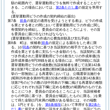
額の範囲内で、選挙運動用ビラを無料で作成することがで
きる。
この場合においては、
第2条ただし書
の規定を準用す
る。
(選挙運動用ビラの作成の契約締結の届出)
第7条
前条
の規定の適用を受けようとする者は、ビラの作成
を業とする者との間において選挙運動用ビラの作成に関し
有償契約を締結し、委員会の定めるところにより、その旨
を委員会に届け出なければならない。
(選挙運動用ビラの作成の公費負担額及び支払手続)
第8条
町は、候補者
(
前条
の規定による届出をした者に限
る。)
が
同条
の契約に基づき当該契約の相手方であるビラの
作成を業とする者に支払うべき金額のうち、当該契約に基
づき作成された選挙運動用ビラの1枚当たりの作成単価
(当
該作成単価が8円38銭を超える場合には、8円38銭)
に当該
選挙運動用ビラの作成枚数
(当該候補者を通じて法第142条
第1項第7号に定める枚数
(湧別町議会議員又は湧別町長の選
挙の一部無効による再選挙においては、公職選挙法施行令
(昭和25年政令第89号)
第132条の8第1項の表法第142条第1
項第7号のビラの数の項中同表の下欄に掲げる再選挙の種類
に応じそれぞれ当該下欄に定める枚数)
の範囲内のものであ
ることにつき、委員会の定めるところにより、当該候補者
からの申請に基づき、委員会が確認したものに限る。)
を乗
じて得た金額
(1円未満の端数がある場合には、その端数
は、1円とする。)
を、
第6条後段
において準用する
第2条た
だし書
に規定する要件に該当する場合に限り、当該ビラの