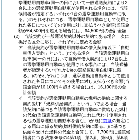
挙運動用自動車
(同一の日において一般運送契約により2
台以上の選挙運動用自動車が使用される場合には、当該
候補者が指定するいずれか1台の選挙運動用自動車に限
る。)
のそれぞれにつき、選挙運動用自動車として使用さ
れた各日についてその使用に対し支払うべき金額
(当該金
額が64,500円を超える場合には、64,500円)
の合計金額
(2)
当該契約が一般運送契約以外の契約である場合 次に
掲げる区分に応じ、それぞれに定める金額
ア
当該契約が選挙運動用自動車の借入契約
(以下「自動
車借入契約」という。)
である場合 当該選挙運動用自
動車
(同一の日において自動車借入契約により2台以上
の選挙運動用自動車が使用される場合には、当該候補
者が指定するいずれか1台の選挙運動用自動車に限
る。)
のそれぞれにつき、選挙運動用自動車として使用
された各日についてその使用に対し支払うべき金額
(当
該金額が16,100円を超える場合には、16,100円)
の合
計金額
イ
当該契約が選挙運動用自動車の燃料の供給に関する
契約
(以下「燃料供給契約」という。)
である場合 当
該契約に基づき当該選挙運動用自動車に供給した燃料
の代金
(当該選挙運動用自動車
(これに代わり使用され
る他の選挙運動用自動車を含む。)
が既に
前条
の規定に
よる届出に係る契約
(燃料供給契約に限る。)
に基づき
供給を受けた燃料の代金と合算して、7,700円に当該候
補者につき法第86条の4第1項、第2項、第5項、第6項