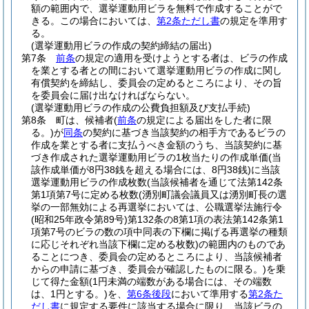
額の範囲内で、選挙運動用ビラを無料で作成することがで
きる。
この場合においては、
第2条ただし書
の規定を準用す
る。
(選挙運動用ビラの作成の契約締結の届出)
第7条
前条
の規定の適用を受けようとする者は、ビラの作成
を業とする者との間において選挙運動用ビラの作成に関し
有償契約を締結し、委員会の定めるところにより、その旨
を委員会に届け出なければならない。
(選挙運動用ビラの作成の公費負担額及び支払手続)
第8条
町は、候補者
(
前条
の規定による届出をした者に限
る。)
が
同条
の契約に基づき当該契約の相手方であるビラの
作成を業とする者に支払うべき金額のうち、当該契約に基
づき作成された選挙運動用ビラの1枚当たりの作成単価
(当
該作成単価が8円38銭を超える場合には、8円38銭)
に当該
選挙運動用ビラの作成枚数
(当該候補者を通じて法第142条
第1項第7号に定める枚数
(湧別町議会議員又は湧別町長の選
挙の一部無効による再選挙においては、公職選挙法施行令
(昭和25年政令第89号)
第132条の8第1項の表法第142条第1
項第7号のビラの数の項中同表の下欄に掲げる再選挙の種類
に応じそれぞれ当該下欄に定める枚数)
の範囲内のものであ
ることにつき、委員会の定めるところにより、当該候補者
からの申請に基づき、委員会が確認したものに限る。)
を乗
じて得た金額
(1円未満の端数がある場合には、その端数
は、1円とする。)
を、
第6条後段
において準用する
第2条た
だし書
に規定する要件に該当する場合に限り、当該ビラの