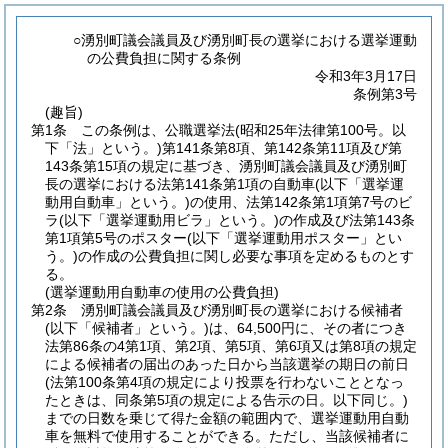
○湧別町議会議員及び湧別町長の選挙における選挙運動
の公費負担に関する条例
令和3年3月17日
条例第3号
(趣旨)
第1条
この条例は、公職選挙法
(昭和25年法律第100号。以
下「法」という。)
第141条第8項、第142条第11項及び第
143条第15項の規定に基づき、湧別町議会議員及び湧別町
長の選挙における法第141条第1項の自動車
(以下「選挙運
動用自動車」という。)
の使用、法第142条第1項第7号のビ
ラ
(以下「選挙運動用ビラ」という。)
の作成及び法第143条
第1項第5号のポスター
(以下「選挙運動用ポスター」とい
う。)
の作成の公費負担に関し必要な事項を定めるものとす
る。
(選挙運動用自動車の使用の公費負担)
第2条
湧別町議会議員及び湧別町長の選挙における候補者
(以下「候補者」という。)
は、64,500円に、その者につき
法第86条の4第1項、第2項、第5項、第6項又は第8項の規定
による候補者の届出のあった日から当該選挙の期日の前日
(法第100条第4項の規定により投票を行わないこととなっ
たときは、同条第5項の規定による告示の日。以下同じ。)
までの日数を乗じて得た金額の範囲内で、選挙運動用自動
車を無料で使用することができる。
ただし、当該候補者に