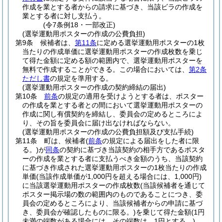
作成を業とする者からの請求に基づき、当該ビラの作成を
業とする者に対し支払う。
(令7条例18・一部改正)
(選挙運動用ポスターの作成の公費負担)
第9条
候補者は、
第11条
に定める選挙運動用ポスターの1枚
当たりの作成単価に選挙運動用ポスターの作成枚数を乗じ
て得た金額に定める額の範囲内で、選挙運動用ポスターを
無料で作成することができる。
この場合においては、
第2条
ただし書
の規定を準用する。
(選挙運動用ポスターの作成の契約締結の届出)
第10条
前条
の規定の適用を受けようとする者は、ポスター
の作成を業とする者との間において選挙運動用ポスターの
作成に関し有償契約を締結し、委員会の定めるところによ
り、その旨を委員会に届け出なければならない。
(選挙運動用ポスターの作成の公費負担額及び支払手続)
第11条
町は、候補者
(
前条
の規定による届出をした者に限
る。)
が
同条
の契約に基づき当該契約の相手方であるポスタ
ーの作成を業とする者に支払うべき金額のうち、当該契約
に基づき作成された選挙運動用ポスターの1枚当たりの作成
単価
(当該作成単価が1,000円を超える場合には、1,000円)
に当該選挙運動用ポスターの作成枚数
(当該候補者を通じて
ポスター掲示場の数の範囲内のものであることにつき、委
員会の定めるところにより、当該候補者からの申請に基づ
き、委員会が確認したものに限る。)
を乗じて得た金額
(1円
未満の端数がある場合には、その端数は、1円とする。)