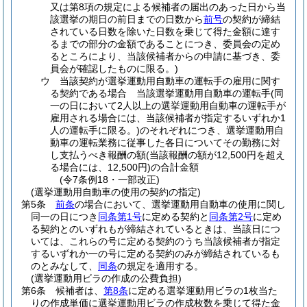
又は第8項の規定による候補者の届出のあった日から当
該選挙の期日の前日までの日数から
前号
の契約が締結
されている日数を除いた日数を乗じて得た金額に達す
るまでの部分の金額であることにつき、委員会の定め
るところにより、当該候補者からの申請に基づき、委
員会が確認したものに限る。)
ウ
当該契約が選挙運動用自動車の運転手の雇用に関す
る契約である場合 当該選挙運動用自動車の運転手
(同
一の日において2人以上の選挙運動用自動車の運転手が
雇用される場合には、当該候補者が指定するいずれか1
人の運転手に限る。)
のそれぞれにつき、選挙運動用自
動車の運転業務に従事した各日についてその勤務に対
し支払うべき報酬の額
(当該報酬の額が12,500円を超え
る場合には、12,500円)
の合計金額
(令7条例18・一部改正)
(選挙運動用自動車の使用の契約の指定)
第5条
前条
の場合において、選挙運動用自動車の使用に関し
同一の日につき
同条第1号
に定める契約と
同条第2号
に定め
る契約とのいずれもが締結されているときは、当該日につ
いては、これらの号に定める契約のうち当該候補者が指定
するいずれか一の号に定める契約のみが締結されているも
のとみなして、
同条
の規定を適用する。
(選挙運動用ビラの作成の公費負担)
第6条
候補者は、
第8条
に定める選挙運動用ビラの1枚当た
りの作成単価に選挙運動用ビラの作成枚数を乗じて得た金