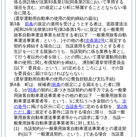
係る供託物が法第93条第1項
(同条第2項において準用する
場合を含む。)
の規定により町に帰属することとならない場
合に限る。
(選挙運動用自動車の使用の契約締結の届出)
第3条
前条
の規定の適用を受けようとする者は、道路運送法
(昭和26年法律第183号)
第3条第1号ハに規定する一般乗用
旅客自動車運送事業を経営する者
(以下「一般乗用旅客自動
車運送事業者」という。)
その他の者
(
次条第2号
に規定する
契約を締結する場合には、当該適用を受けようとする者と
生計を一にする親族のうち、当該契約に係る業務を業とし
て行う者以外の者を除く。)
との間において選挙運動用自動
車の使用に関し有償契約を締結し、湧別町選挙管理委員会
(以下「委員会」という。)
の定めるところにより、その旨
を委員会に届け出なければならない。
(選挙運動用自動車の使用の公費負担額及び支払手続)
第4条
町は、候補者
(
前条
の規定による届出をした者に限
る。)
が
同条
の契約に基づき当該契約の相手方である一般乗
用旅客自動車運送事業者その他の者
(以下「一般乗用旅客自
動車運送事業者等」という。)
に支払うべき金額のうち、
次
の各号
に掲げる区分に応じ
当該各号
に定める金額を、
第2条
ただし書
に規定する要件に該当する場合に限り、当該一般
乗用旅客自動車運送事業者等からの請求に基づき、当該一
般乗用旅客自動車運送事業者等に対し支払う。
(1)
当該契約が一般乗用旅客自動車運送事業者との運送契
約
(以下「一般運送契約」という。)
である場合 当該選