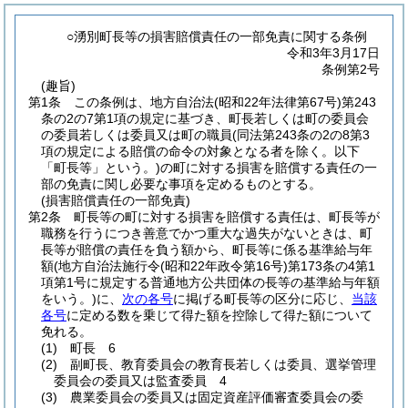
○湧別町長等の損害賠償責任の一部免責に関する条例
令和3年3月17日
条例第2号
(趣旨)
第1条
この条例は、地方自治法
(昭和22年法律第67号)
第243
条の2の7第1項の規定に基づき、町長若しくは町の委員会
の委員若しくは委員又は町の職員
(同法第243条の2の8第3
項の規定による賠償の命令の対象となる者を除く。以下
「町長等」という。)
の町に対する損害を賠償する責任の一
部の免責に関し必要な事項を定めるものとする。
(損害賠償責任の一部免責)
第2条
町長等の町に対する損害を賠償する責任は、町長等が
職務を行うにつき善意でかつ重大な過失がないときは、町
長等が賠償の責任を負う額から、町長等に係る基準給与年
額
(地方自治法施行令
(昭和22年政令第16号)
第173条の4第1
項第1号に規定する普通地方公共団体の長等の基準給与年額
をいう。)
に、
次の各号
に掲げる町長等の区分に応じ、
当該
各号
に定める数を乗じて得た額を控除して得た額について
免れる。
(1)
町長 6
(2)
副町長、教育委員会の教育長若しくは委員、選挙管理
委員会の委員又は監査委員 4
(3)
農業委員会の委員又は固定資産評価審査委員会の委