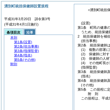
湧別町統括保健師設置規程
○湧別町統括
平成31年3月20日 訓令第3号
(設置)
(平成31年4月1日施行)
第1条
町民の健康
うため、統括保健
条項目次
沿革
2
統括保健師を補
本則
(担当事務)
第1条
(設置)
第2条
統括保健師
第2条
(担当事務)
(1)
複数の部署に
第3条
(指揮監督)
(2)
保健師に対す
第4条
(指名)
(3)
保健師の人材
第5条
(その他)
(4)
その他町長が
附則
(指揮監督)
第3条
統括保健師
(指名)
第4条
統括保健師
(その他)
第5条
この規程に
附
則
この規程は、平成3