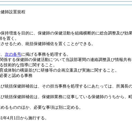
保健師設置規程
の保持増進を目的に、保健師の保健活動を組織横断的に総合調整及び効
師を置く。
佐させるため、統括保健師補佐を置くことができる。
は、
次の各号
に掲げる事務を処理する。
関係する保健師の保健活動について当該部署間の連絡調整及び情報共有
る技術的な指導に関すること。
育成体制の構築並びに研修等の企画立案及び実施に関すること。
必要と認める事務
及び統括保健師補佐は、その担当事務を処理するにあたっては、所属長
及び統括保健師補佐は、保健師業務に従事している保健師のうちから、
定めるもののほか、必要な事項は別に定める。
1年4月1日から施行する。