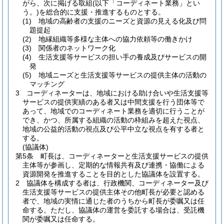
がら、次に掲げる取組
(以下「コーディネート業務」とい
う。)
を総合的に支援・推進するものとする。
(1)
地域の高齢者の支援のニーズと資源の見える化及び問
題提起
(2)
地縁組織等多様な主体への協力依頼等の働きかけ
(3)
関係者のネットワーク化
(4)
生活支援等サービスの担い手の養成及びサービスの開
発
(5)
地域ニーズと生活支援等サービスの提供主体の活動の
マッチング
3
コーディネーターは、地域における助け合いや生活支援等
サービスの提供実績のある者又は中間支援を行う団体等で
あって、地域でのコーディネート業務を適切に行うことが
でき、かつ、所属する組織の活動の枠組みを超えた視点、
地域の公益的活動の視点及び公平中立な視点を有する者と
する。
(協議体)
第5条
町長は、コーディネーターと生活支援サービスの提供
主体等が参画し、定期的な情報共有及び連携・協働による
資源開発を推進することを目的とした協議体を設置する。
2
協議体を構成する者は、行政機関、コーディネーター及び
生活支援等サービスの提供主体その他町長が必要と認める
者で、地域の実情に通じた者のうちから町長が委嘱又は任
命する。
ただし、協議体の運営を委託する場合は、受託機
関が委嘱又は任命する。