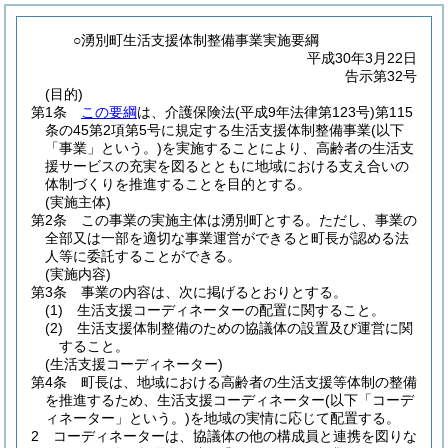
○湧別町生活支援体制整備事業実施要綱
平成30年3月22日
告示第32号
(目的)
第1条
この要綱
は、介護保険法
(平成9年法律第123号)
第115
条の45第2項第5号に規定する生活支援体制整備事業
(以下
「事業」という。)
を実施することにより、高齢者の生活支
援サービスの充実を図るとともに地域における支え合いの
体制づくりを推進することを目的とする。
(実施主体)
第2条
この事業の実施主体は湧別町とする。
ただし、事業の
全部又は一部を適切な事業運営ができると町長が認める法
人等に委託することができる。
(実施内容)
第3条
事業の内容は、次に掲げるとおりとする。
(1)
生活支援コーディネーターの配置に関すること。
(2)
生活支援体制整備のための協議体の設置及び運営に関
すること。
(生活支援コーディネーター)
第4条
町長は、地域における高齢者の生活支援等体制の整備
を推進するため、生活支援コーディネーター
(以下「コーデ
ィネーター」という。)
を地域の実情に応じて配置する。
2
コーディネーターは、協議体の他の構成員と連携を図りな