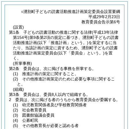
○湧別町子どもの読書活動推進計画策定委員会設置要綱
平成29年2月23日
教育委員会告示第6号
(設置)
第1条
子どもの読書活動の推進に関する法律
(平成13年法律
第154号)
第9条第2項の規定に基づき、湧別町子どもの読書
活動推進計画
(以下「推進計画」という。)
を策定するに当
たり、当該計画の策定に資するため、湧別町子どもの読書
活動推進計画策定委員会
(以下「委員会」という。)
を置
く。
(所掌事務)
第2条
委員会は、次に掲げる事務を所掌する。
(1)
推進計画の策定に関すること。
(2)
その他推進計画策定のために必要な事項に関するこ
と。
(組織)
第3条
委員会は、委員8人以内で組織する。
2
委員は、次に掲げる者のうちから教育委員会が委嘱する。
(1)
幼児教育関係者及び学校教育関係者
(2)
社会教育委員
(3)
図書館協議会委員
(4)
公募町民
(5)
その他教育長が必要と認める者