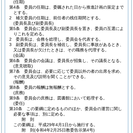
(任期)
第4条
委員の任期は、委嘱された日から推進計画の策定まで
とする。
2
補欠委員の任期は、前任者の残任期間とする。
(委員長及び副委員長)
第5条
委員会に委員長及び副委員長を置き、委員の互選によ
りこれを定める。
2
委員長は、会務を総理し、委員会を代表する。
3
副委員長は、委員長を補佐し、委員長に事故があるとき、
又は委員長が欠けたときは、その職務を代理する。
(会議)
第6条
委員会の会議は、委員長が招集し、その議長となる。
(意見聴取)
第7条
委員会は、必要に応じて委員以外の者の出席を求め、
その意見及び説明を聞くことができる。
(報酬)
第8条
委員の報酬は無報酬とする。
(庶務)
第9条
委員会の庶務は、図書館において処理する。
(委任)
第10条
この要綱に定めるもののほか、委員会の運営に関し
必要な事項は、別に定める。
附
則
この要綱は、平成29年4月1日から施行する。
附
則
(令和4年2月25日
教委告示第4号)