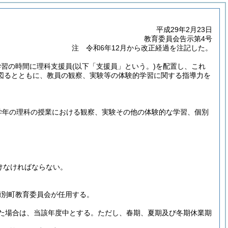
平成29年2月23日
教育委員会告示第4号
注 令和6年12月から改正経過を注記した。
学習の時間に理科支援員
(以下「支援員」という。)
を配置し、これ
図るとともに、教員の観察、実験等の体験的学習に関する指導力を
学年の理科の授業における観察、実験その他の体験的な学習、個別
けなければならない。
湧別町教育委員会が任用する。
た場合は、当該年度中とする。
ただし、春期、夏期及び冬期休業期