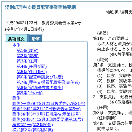
湧別町理科支援員配置事業実施要綱
○湧別町理科
平成29年2月23日 教育委員会告示第4号
(令和7年4月1日施行)
(趣旨)
第1条
この要綱は
条項目次
沿革
らの人材と教員が
本則
向上させることを
第1条
(趣旨)
(令6教委要
第2条
(職務)
(職務)
第3条
(任用)
第2条
支援員は、
第4条
(任用期間)
指導等において、
第5条
(任用条件)
(1)
観察、実験等
第6条
(配置申請及び決定)
(2)
観察、実験等
第7条
(理科支援員配置事業責任者)
(3)
観察、実験等
第8条
(実績報告書の提出)
(4)
観察、実験方
第9条
(その他)
2
支援員は、勤務
附則
(令6教委要
附則
(平成29年9月21日教委告示第21号)
(任用)
附則
(令和2年2月27日教委告示第5号)
第3条
支援員は、
附則
(令和3年9月7日教委告示第16号)
(任用期間)
附則
(令和6年12月3日教委要綱第18号)
第4条
支援員の任
様式第1号
(第2条関係)
間中は除く。
様式第2号
(第6条関係)