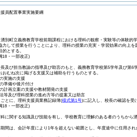
支援員配置事業実施要綱
、湧別町立義務教育学校前期課程における理科の観察・実験等の体験的
協力して授業を行うことにより、理科の授業の充実・学習効果の向上を
目的とする。
綱18・一部改正)
校長及び担当教諭の指導及び助言のもと、義務教育学校第5学年及び第6
おおむね次に掲げる支援又は補助を行うものとする。
の実施の支援
の準備や後片付け
の計画立案の支援や教材開発の支援
法等及び理科授業の進め方等の提案又は助言
日ごとに、理科支援員業務記録簿
(
様式第1号
)
に記入し、校長の確認を受
綱18・一部改正)
理科に関する知識及び技能を有し、学校教育に理解のある者のうちから
用期間は、会計年度により1年を超えない範囲とし、年度途中に任用され