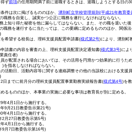
を得ず
前項
の任用期間満了前に退職するときは、退職しようとする日の3
用条件は次に掲げるもののほか、
湧別町立学校管理規則
(平成21年教育委
の職務を自覚し、誠実かつ公正に職務を遂行しなければならない。
務上知り得た秘密を他に漏らしてはならない。
また、その職を退いた後
の職務を遂行するに当たっては、この要綱に定めるもののほか、関係法
)
置を希望する校長は、理科支援員配置申請書
(
様式第2号
)
により、湧別町
の申請書の内容を審査の上、理科支援員配置決定通知書
(
様式第3号
)
によ
業責任者)
援員が配置される場合においては、その活用を円滑かつ効果的に行うた
)
を指名しなければならない。
員の活動日、活動内容等に関する連絡調整その他の当該校における支援
)
月2日までに前月分の理科支援員配置事業勤務実績報告書
(
様式第4号
)
を教
定めるもののほか、本事業の実施に必要な事項は教育長が別に定める。
9年4月1日から施行する。
9年9月21日
教委告示第21号)
0年4月1日から施行する。
年2月27日
教委告示第5号)
2年4月1日から施行する。
年9月7日
教委告示第16号)