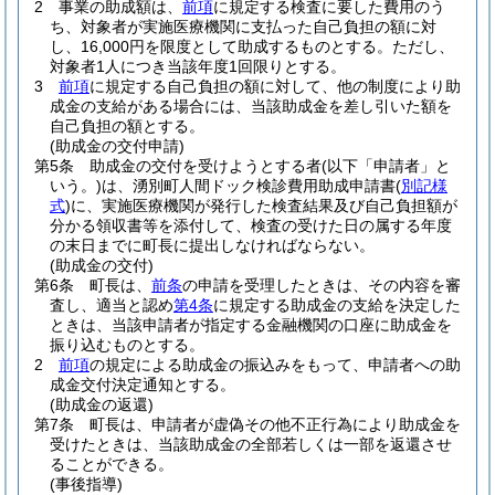
2
事業の助成額は、
前項
に規定する検査に要した費用のう
ち、対象者が実施医療機関に支払った自己負担の額に対
し、16,000円を限度として助成するものとする。
ただし、
対象者1人につき当該年度1回限りとする。
3
前項
に規定する自己負担の額に対して、他の制度により助
成金の支給がある場合には、当該助成金を差し引いた額を
自己負担の額とする。
(助成金の交付申請)
第5条
助成金の交付を受けようとする者
(以下「申請者」と
いう。)
は、湧別町人間ドック検診費用助成申請書
(
別記様
式
)
に、実施医療機関が発行した検査結果及び自己負担額が
分かる領収書等を添付して、検査の受けた日の属する年度
の末日までに町長に提出しなければならない。
(助成金の交付)
第6条
町長は、
前条
の申請を受理したときは、その内容を審
査し、適当と認め
第4条
に規定する助成金の支給を決定した
ときは、当該申請者が指定する金融機関の口座に助成金を
振り込むものとする。
2
前項
の規定による助成金の振込みをもって、申請者への助
成金交付決定通知とする。
(助成金の返還)
第7条
町長は、申請者が虚偽その他不正行為により助成金を
受けたときは、当該助成金の全部若しくは一部を返還させ
ることができる。
(事後指導)