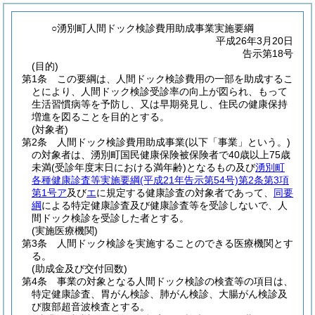
○湧別町人間ドック検診費用助成事業実施要綱
平成26年3月20日
告示第18号
(目的)
第1条
この要綱は、人間ドック検診費用の一部を助成するこ
とにより、人間ドック検診受診率の向上が図られ、もって
生活習慣病等を予防し、又は早期発見し、住民の健康保持
増進を図ることを目的とする。
(対象者)
第2条
人間ドック検診費用助成事業
(以下「事業」という。)
の対象者は、湧別町国民健康保険被保険者で40歳以上75歳
未満
(受診年度末日における満年齢)
となるもの及び
湧別町
各種健康診査等実施要綱
(平成21年告示第54号)
第2条第3項
第1号ア
及び
エ
に規定する健康診査の対象者であって、
同要
綱
による特定健康診査及び健康診査等を受診しないで、人
間ドック検診を受診した者とする。
(実施医療機関)
第3条
人間ドック検診を実施することのできる医療機関とす
る。
(助成金及び交付回数)
第4条
事業の対象となる人間ドック検診の検査等の項目は、
特定健康診査、胃がん検診、肺がん検診、大腸がん検診及
び腹部超音波検査とする。