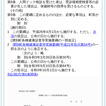
第8条
人間ドック検診を受けた者は、受診後精密検査等の必
要が生じた場合は、保健師等の指導を受けるものとする。
(その他)
第9条
この要綱に定めるもののほか、必要な事項は、町長が
別に定める。
附
則
(施行期日)
1
この要綱は、平成26年4月1日から施行する。
ただし、
次
項
の規定は、公布の日から施行する。
(湧別町各種健康診査等実施要綱の一部改正)
2
湧別町各種健康診査等実施要綱
(平成21年告示第54号)
の一
部を次のように改正する。
〔次のよう〕略
附
則
(令和3年3月26日
告示第30号)
この要綱は、公布の日から施行する。
附
則
(令和3年9月10日
告示第84号)
この告示は、令和3年10月1日から施行する。
別記様式
(第5条関係)