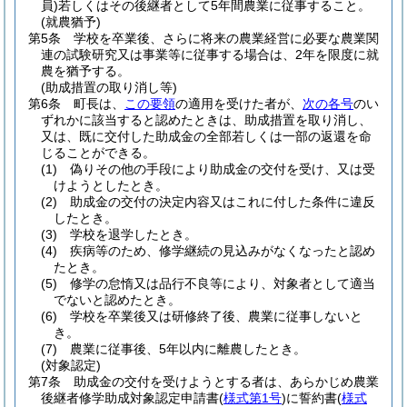
員)
若しくはその後継者として5年間農業に従事すること。
(就農猶予)
第5条
学校を卒業後、さらに将来の農業経営に必要な農業関
連の試験研究又は事業等に従事する場合は、2年を限度に就
農を猶予する。
(助成措置の取り消し等)
第6条
町長は、
この要領
の適用を受けた者が、
次の各号
のい
ずれかに該当すると認めたときは、助成措置を取り消し、
又は、既に交付した助成金の全部若しくは一部の返還を命
じることができる。
(1)
偽りその他の手段により助成金の交付を受け、又は受
けようとしたとき。
(2)
助成金の交付の決定内容又はこれに付した条件に違反
したとき。
(3)
学校を退学したとき。
(4)
疾病等のため、修学継続の見込みがなくなったと認め
たとき。
(5)
修学の怠惰又は品行不良等により、対象者として適当
でないと認めたとき。
(6)
学校を卒業後又は研修終了後、農業に従事しないと
き。
(7)
農業に従事後、5年以内に離農したとき。
(対象認定)
第7条
助成金の交付を受けようとする者は、あらかじめ農業
後継者修学助成対象認定申請書
(
様式第1号
)
に誓約書
(
様式