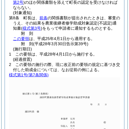
第2号
)
のほか関係書類を添えて町長の認定を受けなければ
ならない。
(対象通知)
第8条
町長は、
前条
の関係書類が提出されたときは、審査の
うえ、その結果を農業後継者修学助成対象認定
(不認定)
通
知書
(
様式第3号
)
をもって申請者に通知するものとする。
附
則
この要領
は、平成25年4月1日から適用する。
附
則
(平成28年3月30日
告示第39号)
(施行期日)
1
この要領は、平成28年4月1日から施行する。
(経過措置)
2
この要領の施行の際、現に改正前の要領の規定に基づき交
付した助成金については、なお従前の例による。
様式第1号
(第7条関係)