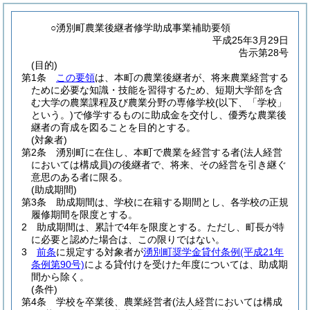
○湧別町農業後継者修学助成事業補助要領
平成25年3月29日
告示第28号
(目的)
第1条
この要領
は、本町の農業後継者が、将来農業経営する
ために必要な知識・技能を習得するため、短期大学部を含
む大学の農業課程及び農業分野の専修学校
(以下、「学校」
という。)
で修学するものに助成金を交付し、優秀な農業後
継者の育成を図ることを目的とする。
(対象者)
第2条
湧別町に在住し、本町で農業を経営する者
(法人経営
においては構成員)
の後継者で、将来、その経営を引き継ぐ
意思のある者に限る。
(助成期間)
第3条
助成期間は、学校に在籍する期間とし、各学校の正規
履修期間を限度とする。
2
助成期間は、累計で4年を限度とする。
ただし、町長が特
に必要と認めた場合は、この限りではない。
3
前条
に規定する対象者が
湧別町奨学金貸付条例
(平成21年
条例第90号)
による貸付けを受けた年度については、助成期
間から除く。
(条件)
第4条
学校を卒業後、農業経営者
(法人経営においては構成