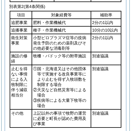
別表第2
(第4条関係)
項目
対象経費等
補助率
追肥事業
肥料・作業機械代
2分の1以内
追播事業
種子・作業機械代
10分の10以内
衛生対策
小型ピロプラズマ症等の疫病
2分の1以内
事業
発生予防のための薬剤及びそ
の他必要な消毒剤等
施設の修
牧柵・パドック等の附帯施設
別途協議
繕
止むを得
①国・北海道又はその他団体
別途協議
ない事情
等で実施する改良事業等に
による入
より止むを得ず入牧頭数を
牧制限に
制限する場合
伴う減収
②天災など自然災害等による
相当分
場合
③疾病等による大量下牧等の
場合
その他
上記以外の事項で牧野の運営
別途協議
に必要と町長が認めた費用及
び事業