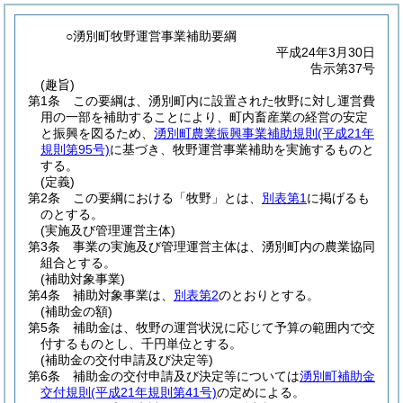
○湧別町牧野運営事業補助要綱
平成24年3月30日
告示第37号
(趣旨)
第1条
この要綱は、湧別町内に設置された牧野に対し運営費
用の一部を補助することにより、町内畜産業の経営の安定
と振興を図るため、
湧別町農業振興事業補助規則
(平成21年
規則第95号)
に基づき、牧野運営事業補助を実施するものと
する。
(定義)
第2条
この要綱における「牧野」とは、
別表第1
に掲げるも
のとする。
(実施及び管理運営主体)
第3条
事業の実施及び管理運営主体は、湧別町内の農業協同
組合とする。
(補助対象事業)
第4条
補助対象事業は、
別表第2
のとおりとする。
(補助金の額)
第5条
補助金は、牧野の運営状況に応じて予算の範囲内で交
付するものとし、千円単位とする。
(補助金の交付申請及び決定等)
第6条
補助金の交付申請及び決定等については
湧別町補助金
交付規則
(平成21年規則第41号)
の定めによる。