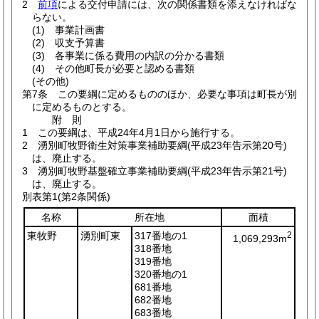
2
前項
による交付申請には、次の関係書類を添えなければな
らない。
(1)
事業計画書
(2)
収支予算書
(3)
各事業に係る費用の内訳の分かる書類
(4)
その他町長が必要と認める書類
(その他)
第7条
この要綱に定めるもののほか、必要な事項は町長が別
に定めるものとする。
附
則
1
この要綱は、平成24年4月1日から施行する。
2
湧別町牧野衛生対策事業補助要綱
(平成23年告示第20号)
は、廃止する。
3
湧別町牧野基盤確立事業補助要綱
(平成23年告示第21号)
は、廃止する。
別表第1
(第2条関係)
名称
所在地
面積
東牧野
湧別町東
317番地の1
2
1,069,293m
318番地
319番地
320番地の1
681番地
682番地
683番地