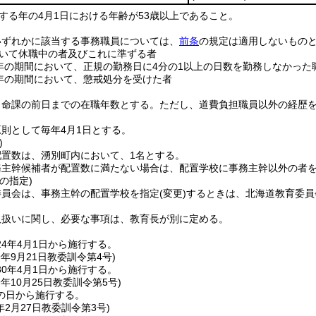
する年の4月1日における年齢が53歳以上であること。
いずれかに該当する事務職員については、
前条
の規定は適用しないもの
いて休職中の者及びこれに準ずる者
年の期間において、正規の勤務日に4分の1以上の日数を勤務しなかった
年の期間において、懲戒処分を受けた者
ら命課の前日までの在職年数とする。
ただし、道費負担職員以外の経歴
則として毎年4月1日とする。
)
配置数は、湧別町内において、1名とする。
務主幹候補者が配置数に満たない場合は、配置学校に事務主幹以外の者
の指定)
委員会は、事務主幹の配置学校を指定
(変更)
するときは、北海道教育委員
取扱いに関し、必要な事項は、教育長が別に定める。
4年4月1日から施行する。
9年9月21日
教委訓令第4号)
0年4月1日から施行する。
9年10月25日
教委訓令第5号)
の日から施行する。
年2月27日
教委訓令第3号)