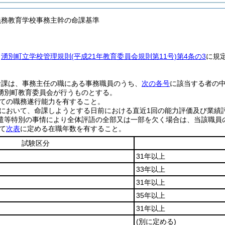
義務教育学校事務主幹の命課基準
、
湧別町立学校管理規則
(平成21年教育委員会規則第11号)
第4条の3
に規
命課は、事務主任の職にある事務職員のうち、
次の各号
に該当する者の
湧別町教育委員会が行うものとする。
ての職務遂行能力を有すること。
において、命課しようとする日前における直近1回の能力評価及び業績
遣等特別の事情により全体評語の全部又は一部を欠く場合は、当該職員
て
次表
に定める在職年数を有すること。
試験区分
31年以上
33年以上
31年以上
35年以上
31年以上
(別に定める)