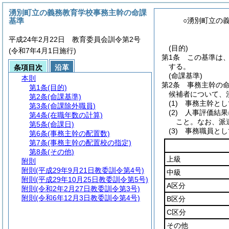
湧別町立の義務教育学校事務主幹の命課
基準
○湧別町立の
平成24年2月22日 教育委員会訓令第2号
(目的)
(令和7年4月1日施行)
第1条
この基準は
する。
条項目次
沿革
(命課基準)
本則
第2条
事務主幹の
第1条
(目的)
候補者について、
第2条
(命課基準)
(1)
事務主幹とし
第3条
(命課除外職員)
(2)
人事評価結果
第4条
(在職年数の計算)
こと。
なお、派
第5条
(命課日)
(3)
事務職員とし
第6条
(事務主幹の配置数)
第7条
(事務主幹の配置校の指定)
第8条
(その他)
上級
附則
附則
(平成29年9月21日教委訓令第4号)
中級
附則
(平成29年10月25日教委訓令第5号)
A区分
附則
(令和2年2月27日教委訓令第3号)
附則
(令和6年12月3日教委訓令第4号)
B区分
C区分
その他