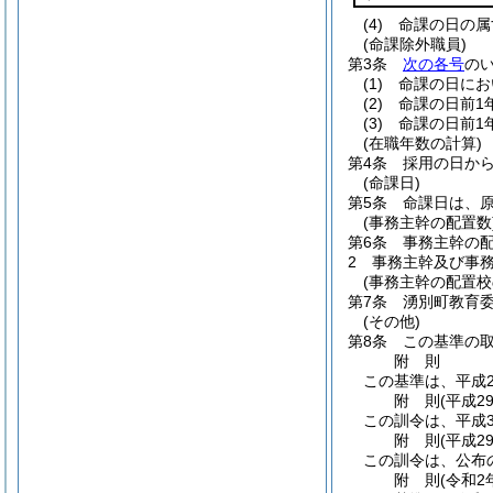
(4)
命課の日の属
(命課除外職員)
第3条
次の各号
の
(1)
命課の日にお
(2)
命課の日前1
(3)
命課の日前1
(在職年数の計算)
第4条
採用の日か
(命課日)
第5条
命課日は、原
(事務主幹の配置数
第6条
事務主幹の
2
事務主幹及び事
(事務主幹の配置校
第7条
湧別町教育
(その他)
第8条
この基準の
附
則
この基準は、平成2
附
則
(平成2
この訓令は、平成3
附
則
(平成2
この訓令は、公布
附
則
(令和2