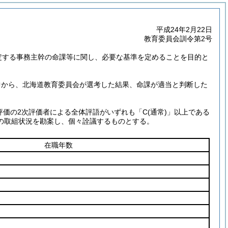
平成24年2月22日
教育委員会訓令第2号
定する事務主幹の命課等に関し、必要な基準を定めることを目的と
中から、北海道教育委員会が選考した結果、命課が適当と判断した
評価の2次評価者による全体評語がいずれも「C
(通常)
」以上である
の取組状況を勘案し、個々詮議するものとする。
在職年数