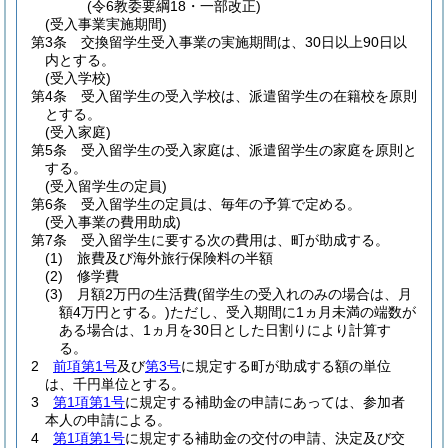
(令6教委要綱18・一部改正)
(受入事業実施期間)
第3条
交換留学生受入事業の実施期間は、30日以上90日以
内とする。
(受入学校)
第4条
受入留学生の受入学校は、派遣留学生の在籍校を原則
とする。
(受入家庭)
第5条
受入留学生の受入家庭は、派遣留学生の家庭を原則と
する。
(受入留学生の定員)
第6条
受入留学生の定員は、毎年の予算で定める。
(受入事業の費用助成)
第7条
受入留学生に要する次の費用は、町が助成する。
(1)
旅費及び海外旅行保険料の半額
(2)
修学費
(3)
月額2万円の生活費
(留学生の受入れのみの場合は、月
額4万円とする。)
ただし、受入期間に1ヵ月未満の端数が
ある場合は、1ヵ月を30日とした日割りにより計算す
る。
2
前項第1号
及び
第3号
に規定する町が助成する額の単位
は、千円単位とする。
3
第1項第1号
に規定する補助金の申請にあっては、参加者
本人の申請による。
4
第1項第1号
に規定する補助金の交付の申請、決定及び交