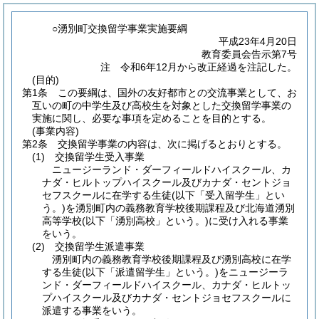
○湧別町交換留学事業実施要綱
平成23年4月20日
教育委員会告示第7号
注 令和6年12月から改正経過を注記した。
(目的)
第1条
この要綱は、国外の友好都市との交流事業として、お
互いの町の中学生及び高校生を対象とした交換留学事業の
実施に関し、必要な事項を定めることを目的とする。
(事業内容)
第2条
交換留学事業の内容は、次に掲げるとおりとする。
(1)
交換留学生受入事業
ニュージーランド・ダーフィールドハイスクール、カ
ナダ・ヒルトップハイスクール及びカナダ・セントジョ
セフスクールに在学する生徒
(以下「受入留学生」とい
う。)
を湧別町内の義務教育学校後期課程及び北海道湧別
高等学校
(以下「湧別高校」という。)
に受け入れる事業
をいう。
(2)
交換留学生派遣事業
湧別町内の義務教育学校後期課程及び湧別高校に在学
する生徒
(以下「派遣留学生」という。)
をニュージーラ
ンド・ダーフィールドハイスクール、カナダ・ヒルトッ
プハイスクール及びカナダ・セントジョセフスクールに
派遣する事業をいう。