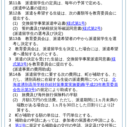
第11条
派遣留学生の定員は、毎年の予算で定める。
(派遣申込書の提出)
第12条
派遣を希望する生徒は、次の書類等を教育委員会に
提出する。
(1)
交換留学事業派遣申込書
(
様式第1号
)
(2)
誓約書及び納税状況等確認同意書
(
様式第2号
)
(派遣留学生の選考及び決定)
第13条
教育委員会は、派遣希望者の中から派遣留学生を選
考し決定する。
2
教育委員会は、派遣留学生を決定した場合には、派遣希望
者へ通知するものとする。
3
派遣の決定を受けた生徒は、交換留学事業派遣同意書
(
様
式第3号
)
を教育委員会に提出する。
(派遣事業の費用助成)
第14条
派遣留学生に要する次の費用は、町が補助する。
た
だし、湧別高校に在籍する生徒の派遣費用については、
北
海道湧別高等学校存続対策事業実施要綱
(平成23年教育委員
会告示第3号)
の規定により助成する。
(1)
旅費及び海外旅行保険料の半額
(2)
月額1万円の生活費。
ただし、派遣期間に1ヵ月未満の
端数がある場合は、1ヵ月を30日とした日割りにより計
算する。
2
町が補助する額の単位は、千円単位とする。
3
補助金の申請にあっては、参加者の保護者の申請による。
4
第1項
に規定する補助金の交付の申請、決定及び交付等に