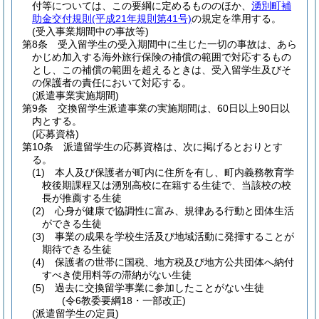
付等については、この要綱に定めるもののほか、
湧別町補
助金交付規則
(平成21年規則第41号)
の規定を準用する。
(受入事業期間中の事故等)
第8条
受入留学生の受入期間中に生じた一切の事故は、あら
かじめ加入する海外旅行保険の補償の範囲で対応するもの
とし、この補償の範囲を超えるときは、受入留学生及びそ
の保護者の責任において対応する。
(派遣事業実施期間)
第9条
交換留学生派遣事業の実施期間は、60日以上90日以
内とする。
(応募資格)
第10条
派遣留学生の応募資格は、次に掲げるとおりとす
る。
(1)
本人及び保護者が町内に住所を有し、町内義務教育学
校後期課程又は湧別高校に在籍する生徒で、当該校の校
長が推薦する生徒
(2)
心身が健康で協調性に富み、規律ある行動と団体生活
ができる生徒
(3)
事業の成果を学校生活及び地域活動に発揮することが
期待できる生徒
(4)
保護者の世帯に国税、地方税及び地方公共団体へ納付
すべき使用料等の滞納がない生徒
(5)
過去に交換留学事業に参加したことがない生徒
(令6教委要綱18・一部改正)
(派遣留学生の定員)