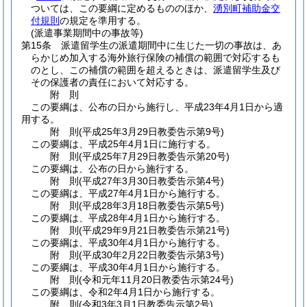
ついては、この要綱に定めるもののほか、
湧別町補助金交
付規則
の規定を準用する。
(派遣事業期間中の事故等)
第15条
派遣留学生の派遣期間中に生じた一切の事故は、あ
らかじめ加入する海外旅行保険の補償の範囲で対応するも
のとし、この補償の範囲を超えるときは、派遣留学生及び
その保護者の責任において対応する。
附
則
この要綱は、公布の日から施行し、平成23年4月1日から適
用する。
附
則
(平成25年3月29日
教委告示第9号)
この要綱は、平成25年4月1日に施行する。
附
則
(平成25年7月29日
教委告示第20号)
この要綱は、公布の日から施行する。
附
則
(平成27年3月30日
教委告示第4号)
この要綱は、平成27年4月1日から施行する。
附
則
(平成28年3月18日
教委告示第5号)
この要綱は、平成28年4月1日から施行する。
附
則
(平成29年9月21日
教委告示第21号)
この要綱は、平成30年4月1日から施行する。
附
則
(平成30年2月22日
教委告示第3号)
この要綱は、平成30年4月1日から施行する。
附
則
(令和元年11月20日
教委告示第24号)
この要綱は、令和2年4月1日から施行する。
附
則
(令和3年3月1日
教委告示第2号)