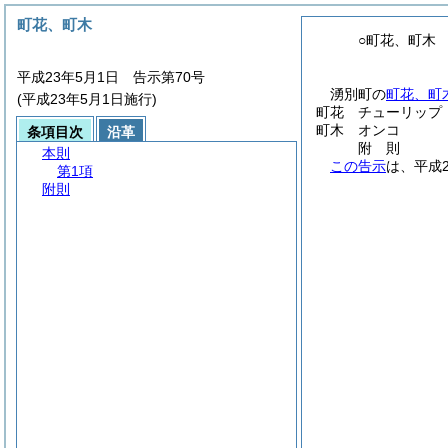
町花、町木
○町花、町木
平成23年5月1日 告示第70号
湧別町の
町花、町
(平成23年5月1日施行)
町花 チューリップ
町木 オンコ
条項目次
沿革
附
則
本則
この告示
は、平成
第1項
附則