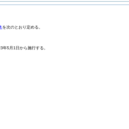
木
を次のとおり定める。
23年5月1日から施行する。