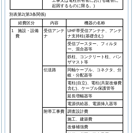
工事又は電柱所有者における建替に
起因するものに限る。)
別表第2
(第3条関係)
経費区分
内容
機器の名称
1 施設・設備
受信アンテ
UHF帯受信アンテナ、アンテ
費
ナ
ナ支持柱
(基礎含む)
受信ブースター、フィルタ
ー、混合器等
鉄柱、コンクリート柱、パン
ザマスト等
伝送路
同軸ケーブル、コネクタ、分
岐・分配器等
電柱
(自立)
、電柱
(共架改修費
含む)
、ケーブル保護管等
延長増幅器等
電源供給器、電源挿入器等
附帯工事費
調査設計費
施工、建築費
改修補強費