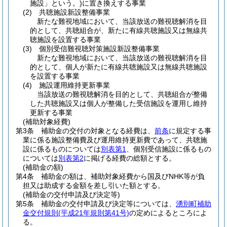
施設」という。)
に置き換えする事業
(2)
共聴施設新設整備事業
新たな難視地域において、当該放送の難視聴解消を目
的として、共聴組合が、新たに有線共聴施設又は無線共
聴施設を設置する事業
(3)
個別受信難視聴対策施設新設整備事業
新たな難視地域において、当該放送の難視聴解消を目
的として、個人が新たに有線共聴施設又は無線共聴施設
を設置する事業
(4)
施設運用維持更新事業
当該放送の難視聴解消を目的として、共聴組合が整備
した共聴施設又は個人が整備した受信施設を運用し維持
更新する事業
(補助対象経費)
第3条
補助金の交付の対象となる経費は、
前条
に規定する事
業に係る施設整備費及び運用維持更新費であって、共聴施
設に係るものについては
別表第1
、個別受信施設に係るもの
については
別表第2
に掲げる経費の総額とする。
(補助金の額)
第4条
補助金の額は、補助対象経費から国及びNHK等が負
担又は助成する金額を差し引いた額とする。
(補助金の交付申請及び決定等)
第5条
補助金の交付申請及び決定等については、
湧別町補助
金交付規則
(平成21年規則第41号)
の定めによるところによ
る。