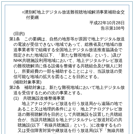
○湧別町地上デジタル放送難視聴地域解消事業補助金交
付要綱
平成22年10月28日
告示第108号
(目的)
第1条
この要綱は、自然の地形等が原因で地上デジタル放送
の電波が受信できない地域であって、総務省及び地域の放
送事業者等で組織する全国地上デジタル放送推進協議会で
指定された地域
(以下、「新たな難視地域」という。)
及び
NHK共聴施設利用地域において、地上デジタルテレビ放送
の難視聴解消に係る設備を整備する共聴組合及び個人に対
し、所要経費の一部を補助することにより、当該放送の受
信可能な地域の拡大を図ることを目的とする。
(補助対象事業)
第2条
補助対象は、新たな難視地域において地上デジタル放
送を受信するための次の事業とする。
(1)
共聴施設改修整備事業
地上アナログテレビ放送を行う放送局から遠隔の地で
あること又は地理的条件により、地上アナログテレビ放
送の難視聴解消を目的として共聴施設を設置した共聴組
合が、当該共聴施設を地上デジタルテレビ放送対応の共
聴施設
(以下「有線共聴施設」という。)
に改修するもの
又は受信障害対策中継放送を行う放送局
(以下「無線共聴