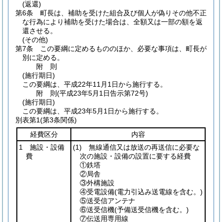
(返還)
第6条
町長は、補助を受けた組合及び個人が偽りその他不正
な行為により補助を受けた場合は、全額又は一部の額を返
還させる。
(その他)
第7条
この要綱に定めるもののほか、必要な事項は、町長が
別に定める。
附
則
(施行期日)
この要綱は、平成22年11月1日から施行する。
附
則
(平成23年5月1日
告示第72号)
(施行期日)
この要綱は、平成23年5月1日から施行する。
別表第1
(第3条関係)
経費区分
内容
1 施設・設備
(1)
無線通信又は放送の再送信に必要な
費
次の施設・設備の設置に要する経費
①鉄塔
②局舎
③外構施設
④受電設備
(電力引込み送電線を含む。)
⑤送受信アンテナ
⑥送受信機
(予備送受信機を含む。)
⑦伝送用専用線