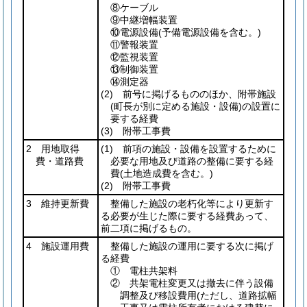
⑧ケーブル
⑨中継増幅装置
⑩電源設備
(予備電源設備を含む。)
⑪警報装置
⑫監視装置
⑬制御装置
⑭測定器
(2)
前号に掲げるもののほか、附帯施設
(町長が別に定める施設・設備)
の設置に
要する経費
(3)
附帯工事費
2 用地取得
(1)
前項の施設・設備を設置するために
費・道路費
必要な用地及び道路の整備に要する経
費
(土地造成費を含む。)
(2)
附帯工事費
3 維持更新費
整備した施設の老朽化等により更新す
る必要が生じた際に要する経費あって、
前二項に掲げるもの。
4 施設運用費
整備した施設の運用に要する次に掲げ
る経費
① 電柱共架料
② 共架電柱変更又は撤去に伴う設備
調整及び移設費用
(ただし、道路拡幅