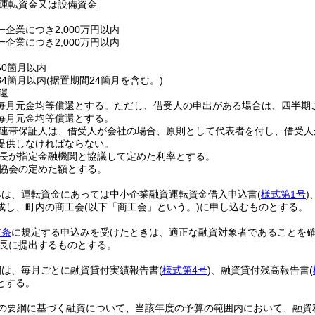
運転資金又は設備資金
企業につき2,000万円以内
企業につき2,000万円以内
60箇月以内
84箇月以内
(据置期間24箇月を含む。)
還
毎月元金均等償還とする。
ただし、借受人の申出がある場合は、四半期
毎月元金均等償還とする。
連帯保証人は、借受人が会社の場合、原則として代表者を付し、借受人
提供しなければならない。
長が指定金融機関と協議して定めた利率とする。
協会の定めた額とする。
みは、運転資金にあっては中小企業融資運転資金借入申込書
(
様式第1号
)
成し、町内の商工会
(以下「商工会」という。)
に申し込むものとする。
前条
に規定する申込みを受けたときは、適正な融資対象者であることを
長に提出するものとする。
関は、毎月ごとに融資貸付実績報告書
(
様式第4号
)
、融資貸付残高報告書
(
とする。
の要綱に基づく融資について、当該年度の予算の範囲内において、融資