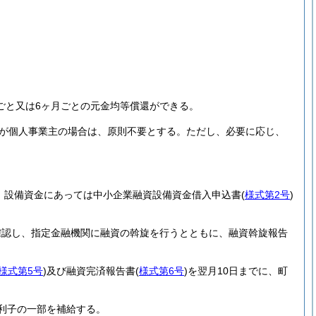
ごと又は6ヶ月ごとの元金均等償還ができる。
が個人事業主の場合は、原則不要とする。
ただし、必要に応じ、
、設備資金にあっては中小企業融資設備資金借入申込書
(
様式第2号
)
確認し、指定金融機関に融資の斡旋を行うとともに、融資斡旋報告
様式第5号
)
及び融資完済報告書
(
様式第6号
)
を翌月10日までに、町
利子の一部を補給する。