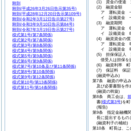
(1)
資金の使途 
附則
(2)
融資金額
附則
(平成26年3月26日告示第35号)
ア
運転資金 一
附則
(平成28年12月20日告示第109号)
イ
設備資金 一
附則
(令和2年3月12日告示第27号)
(3)
融資期間
附則
(令和3年9月10日告示第84号)
ア
運転資金 
附則
(令和7年3月19日告示第27号)
イ
設備資金 
様式第1号
(第7条関係)
(4)
融資資金の償
様式第2号
(第7条関係)
ア
運転資金 
様式第3号
(第8条関係)
イ
設備資金 
様式第4号
(第9条関係)
(5)
担保保証人 
様式第5号
(第9条関係)
借受人は担保を
様式第6号
(第9条関係)
(6)
融資利率 町
様式第7号
(第10条及び第11条関係)
(7)
保証料 保証
様式第8号
(第10条関係)
(融資申込み)
様式第9号
(第12条関係)
第7条
融資の申込
様式第10号
(第13条関係)
及び必要書類を作
様式第11号
(第14条関係)
(融資の斡旋)
第8条
商工会は、
書
(
様式第3号
)
を町
(報告)
第9条
指定金融機
長に提出するもの
(融資利子の補給)
第10条
町長は、こ