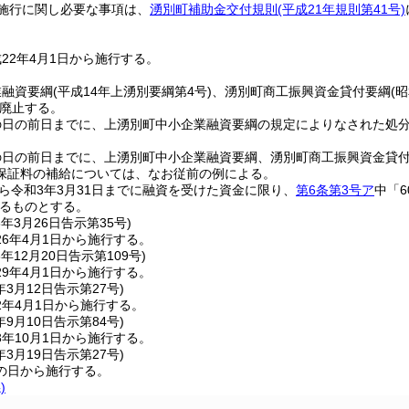
施行に関し必要な事項は、
湧別町補助金交付規則
(平成21年規則第41号)
22年4月1日から施行する。
業融資要綱
(平成14年上湧別要綱第4号)
、湧別町商工振興資金貸付要綱
(
廃止する。
の日の前日までに、上湧別町中小企業融資要綱の規定によりなされた処
。
の日の前日までに、上湧別町中小企業融資要綱、湧別町商工振興資金貸
保証料の補給については、なお従前の例による。
から令和3年3月31日までに融資を受けた資金に限り、
第6条第3号ア
中「
るものとする。
6年3月26日
告示第35号)
6年4月1日から施行する。
8年12月20日
告示第109号)
9年4月1日から施行する。
年3月12日
告示第27号)
2年4月1日から施行する。
年9月10日
告示第84号)
年10月1日から施行する。
年3月19日
告示第27号)
の日から施行する。
)