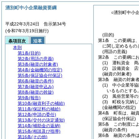
湧別町中小企業融資要綱
○湧別町中小
平成22年3月24日 告示第34号
(令和7年3月19日施行)
(目的)
第1条
この要綱は
条項目次
沿革
に関し定めるもの
本則
(用語の意義)
第1条
(目的)
第2条
この要綱に
第2条
(用語の意義)
(1)
運転資金 商
第3条
(融資の対象者)
(2)
設備資金 店
第4条
(金融機関の指定)
(融資の対象者)
第5条
(保証協会付保証)
第3条
融資の対象
第6条
(融資の条件)
(1)
中小企業等協
第7条
(融資申込み)
いるものとする
第8条
(融資の斡旋)
(2)
風俗営業等の
第9条
(報告)
(3)
町税を完納し
第10条
(融資利子の補給)
(金融機関の指定)
第11条
(保証料の補給)
第4条
町長は、融
第12条
(申請の委任)
(保証協会付保証)
第13条
(交付の決定通知)
第5条
この制度に
第14条
(補助金の返納)
(融資の条件)
第15条
(相談及び指導)
第6条
融資の条件
第16条
(その他)