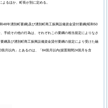
によるほか、町長が別に定める。
昭和48年湧別町要綱)
及び湧別町商工振興設備資金貸付要綱
(昭和50
分、手続その他の行為は、それぞれこの要綱の相当規定によりなさ
付要綱及び湧別町商工振興設備資金貸付要綱の規定により受けた融
60箇月以内」とあるのは、「84箇月以内
(据置期間24箇月を含