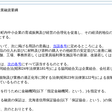
企業融資要綱
、町内中小企業の育成振興及び経営の合理化を促進し、その経済的地位
とする。
おいて、次に掲げる用語の意義は、
当該各号
に定めるところによる。
品の仕入れ並びに材料及び原料の購入その他経営の安定並びに改善に融
舗、工場、事務所若しくは従業員福利厚生施設等の新築、改築若しくは
者は、
次の各号
にすべて該当するものとする。
同組合法
(昭和24年法律第181号)
による協同組合又は企業組合、会社若
。
規制及び業務の適正化等に関する法律
(昭和23年法律第122号)
による規
ているものとする。
資を行うために金融機関
(以下「指定金融機関」という。)
を指定する。
よる融資の保証は、北海道信用保証協会
(以下「保証協会」という。)
の保
は、次のとおりとする。