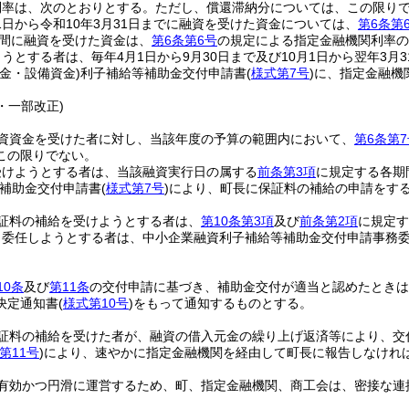
利率は、次のとおりとする。
ただし、償還滞納分については、この限り
月1日から令和10年3月31日までに融資を受けた資金については、
第6条第
間に融資を受けた資金は、
第6条第6号
の規定による指定金融機関利率の
うとする者は、毎年4月1日から9月30日まで及び10月1日から翌年3月
資金・設備資金)
利子補給等補助金交付申請書
(
様式第7号
)
に、指定金融機
。
7・一部改正)
資資金を受けた者に対し、当該年度の予算の範囲内において、
第6条第7
この限りでない。
受けようとする者は、当該融資実行日の属する
前条第3項
に規定する各期
補助金交付申請書
(
様式第7号
)
により、町長に保証料の補給の申請をす
証料の補給を受けようとする者は、
第10条第3項
及び
前条第2項
に規定す
り委任しようとする者は、中小企業融資利子補給等補助金交付申請事務
10条
及び
第11条
の交付申請に基づき、補助金交付が適当と認めたときは
決定通知書
(
様式第10号
)
をもって通知するものとする。
証料の補給を受けた者が、融資の借入元金の繰り上げ返済等により、交
第11号
)
により、速やかに指定金融機関を経由して町長に報告しなけれ
有効かつ円滑に運営するため、町、指定金融機関、商工会は、密接な連