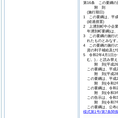
第16条
この要綱の
附
則
(施行期日)
1
この要綱は、平成
(経過措置)
2
上湧別町中小企
年湧別町要綱)
は、
3
この要綱の施行
れたものとみなす
4
この要綱の施行
資の利子補給及び
5
令和2年4月1日
む。)
」と読み替え
附
則
(平成2
この要綱は、平成2
附
則
(平成2
この要綱は、平成2
附
則
(令和2
この要綱は、令和
附
則
(令和3
この告示は、令和3
附
則
(令和7
この要綱は、公布
様式第1号
(第7条関係