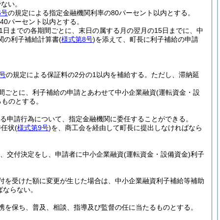
でない。
6号
の規定による指定金融機関利率の80パーセント以内とする。
40パーセント以内とする。
31日までの各期間ごとに、末日の属する月の翌月の15日までに、中
関の利子補給計算書
(
様式第8号
)
を添えて、町長に利子補給の申請
号
の規定による保証料の2分の1以内を補給する。
ただし、滞納延
間ごとに、利子補給の申請とあわせて中小企業融資
(運転資金・設
るものとする。
る申請行為について、指定金融機関に委任することができる。
委任状
(
様式第9号
)
を、商工会を経由して町長に提出しなければなら
、交付決定をし、申請者に中小企業融資
(運転資金・設備資金)
利子
付を受けた額に変更が生じた場合は、中小企業融資利子補給等補助
ばならない。
携を保ち、普及、相談、指導及び監督の任に当たるものとする。