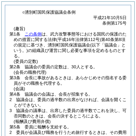
○湧別町国民保護協議会条例
平成21年10月5日
条例第175号
(趣旨)
第1条
この条例
は、武力攻撃事態等における国民の保護のた
めの措置に関する法律
(平成16年法律第112号)
第40条第8項
の規定に基づき、湧別町国民保護協議会
(以下「協議会」と
いう。)
の組織及び運営に関し必要な事項を定めるものとす
る。
(委員の定数)
第2条
協議会の委員の定数は、30人とする。
(会長の職務代理)
第3条
会長に事故があるときは、あらかじめその指名する委
員がその職務を代理する。
(会議)
第4条
協議会の会議は、会長が招集する。
2
協議会は、委員の過半数の出席がなければ、会議を開くこ
とができない。
3
協議会の議事は、出席した委員の過半数でこれを決し、可
否同数のときは、会長の決するところによる。
(報酬及び費用弁償)
第5条
委員に報酬を支給する。
2
委員が会議及び職務を行うため旅行するときは、その費用