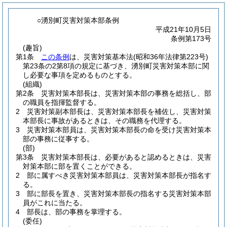
○湧別町災害対策本部条例
平成21年10月5日
条例第173号
(趣旨)
第1条
この条例
は、災害対策基本法
(昭和36年法律第223号)
第23条の2第8項の規定に基づき、湧別町災害対策本部に関
し必要な事項を定めるものとする。
(組織)
第2条
災害対策本部長は、災害対策本部の事務を総括し、部
の職員を指揮監督する。
2
災害対策副本部長は、災害対策本部長を補佐し、災害対策
本部長に事故があるときは、その職務を代理する。
3
災害対策本部員は、災害対策本部長の命を受け災害対策本
部の事務に従事する。
(部)
第3条
災害対策本部長は、必要があると認めるときは、災害
対策本部に部を置くことができる。
2
部に属すべき災害対策本部員は、災害対策本部長が指名す
る。
3
部に部長を置き、災害対策本部長の指名する災害対策本部
員がこれに当たる。
4
部長は、部の事務を掌理する。
(委任)