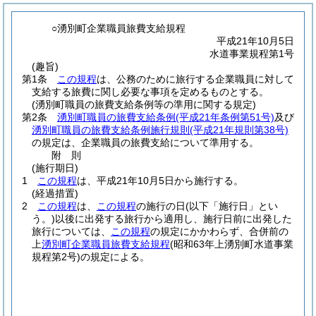
○湧別町企業職員旅費支給規程
平成21年10月5日
水道事業規程第1号
(趣旨)
第1条
この規程
は、公務のために旅行する企業職員に対して
支給する旅費に関し必要な事項を定めるものとする。
(湧別町職員の旅費支給条例等の準用に関する規定)
第2条
湧別町職員の旅費支給条例
(平成21年条例第51号)
及び
湧別町職員の旅費支給条例施行規則
(平成21年規則第38号)
の規定は、企業職員の旅費支給について準用する。
附
則
(施行期日)
1
この規程
は、平成21年10月5日から施行する。
(経過措置)
2
この規程
は、
この規程
の施行の日
(以下「施行日」とい
う。)
以後に出発する旅行から適用し、施行日前に出発した
旅行については、
この規程
の規定にかかわらず、合併前の
上
湧別町企業職員旅費支給規程
(昭和63年上湧別町水道事業
規程第2号)
の規定による。