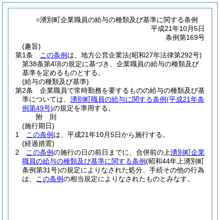
○湧別町企業職員の給与の種類及び基準に関する条例
平成21年10月5日
条例第169号
(趣旨)
第1条
この条例
は、地方公営企業法
(昭和27年法律第292号)
第38条第4項の規定に基づき、企業職員の給与の種類及び
基準を定めるものとする。
(給与の種類及び基準)
第2条
企業職員で常時勤務を要するものの給与の種類及び基
準については、
湧別町職員の給与に関する条例
(平成21年条
例第49号)
の規定を準用する。
附
則
(施行期日)
1
この条例
は、平成21年10月5日から施行する。
(経過措置)
2
この条例
の施行の日の前日までに、合併前の上
湧別町企業
職員の給与の種類及び基準に関する条例
(昭和44年上湧別町
条例第31号)
の規定によりなされた処分、手続その他の行為
は、
この条例
の相当規定によりなされたものとみなす。