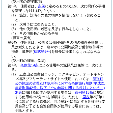
(使用者の遵守事項)
第5条
使用者は、
条例
に定めるもののほか、次に掲げる事項
を遵守しなければならない。
(1)
施設、設備その他の物件を損傷しないよう努めるこ
と。
(2)
火災予防に努めること。
(3)
他の使用者に迷惑を及ぼす行為をしないこと。
(4)
その他町長が定める事項
(損害の届出)
第6条
使用者は、公園又は備付物件その他の物件を損傷し、
又は滅失したときは、速やかに公園施設及び備付物件等の
損傷、滅失届
(
様式第5号
)
を町長に提出しなければならな
い。
(使用料の減額、免除)
第7条
条例第14条
による使用料の減額又は免除は、次によ
る。
(1)
五鹿山公園実習ロッジ、ログキャビン、オートキャン
プ場及びフリーテントサイトの使用においては、
湧別町
公の施設の管理及び使用等に関する条例施行規則
(平成21
年規則第42号。以下「公の施設に関する規則」という。)
別表
に掲げる団体が使用する場合は、
条例第13条
に規定
する使用料の2分の1を減額する。
ただし、
同表
第2項第1
号に規定する行政機関、同項第2号に規定する各種実行委
員会及び子ども会連合団体が使用する場合にあっては、
免除とする。