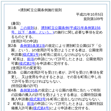
○湧別町立公園条例施行規則
平成21年10月5日
規則第109号
(趣旨)
第1条
この規則
は、
湧別町立公園条例
(平成21年条例第156
号。以下「条例」という。)
の施行に関し必要な事項を定め
るものとする。
(使用許可の申請)
第2条
条例第5条第1項
の規定により湧別町立公園
(以下「公
園」という。)
の使用許可を受けようとする者は、公園使用
申請書
(
様式第1号
)
を町長に提出しなければならない。
2
町長は、
前項
の申請について許可したときは、公園使用許
可書
(
様式第2号
)
を申請者に交付する。
(使用許可の変更等)
第3条
公園の使用許可を受けた者が、許可を受けた事項を変
更し、又は使用を中止するときは、その旨を町長に申し出
て許可を受けなければならない。
(特別設備の許可)
第4条
条例第10条
の規定により公園の使用に当たって特別
の設備の搬入の許可を受けようとする者は、公園特別設備
搬入申請書
(
様式第3号
)
を町長に提出しなければならない。
2
町長は、
前項
の申請について許可したときは、公園特別設
備搬入許可書
(
様式第4号
)
により申請者に交付する。