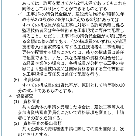
あっては、許可を受けてから2年未満であってもこれを
同等として取り扱うことができるものとする。
イ 工事1件の請負代金額が、建設業法施行令
(昭和31年
政令第273号)
第27条第1項に定める金額にあっては、
すべての構成員が発注工事に対応する許可業種に係る
監理技術者又は主任技術者を工事現場に専任で配置し
得ること。ただし、工事1件の請負代金額が同項に定め
る金額の3倍未満であり、他の構成員のいずれかが管理
技術者又は国家資格を有する主任技術者を工事現場に
専任で配置する場合においては、残りの構成員は兼任
で配置できる。また、異なる業種の資格の組合せによ
る経常企業体の場合は、各構成員が分担する工事の金
額により監理技術者又は国家資格を有する主任技術者
を工事現場に専任又は兼任で配置を行う。
(6)
出資比率
すべての構成員の出資比率が、原則として均等割の10
分の6以上であるものとする。
4 資格審査
(1)
資格審査
共同企業体の申請を受理した場合は、建設工事等入札
参加者資格審査委員会において適格事項を審査し、申請
者にその旨を通知する。
(2)
資格審査の提出書類
共同企業体の資格審査申請に際しての提出書類は、次
のとおりとする。