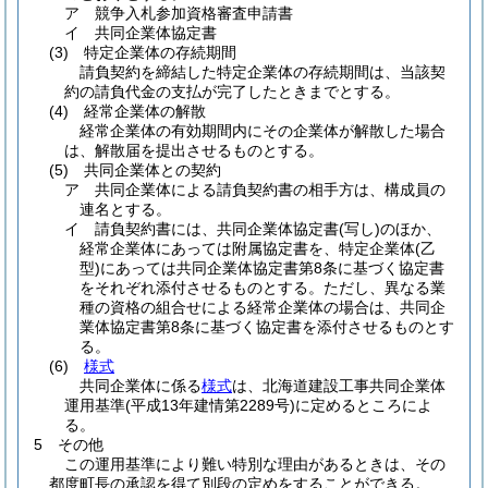
ア 競争入札参加資格審査申請書
イ 共同企業体協定書
(3)
特定企業体の存続期間
請負契約を締結した特定企業体の存続期間は、当該契
約の請負代金の支払が完了したときまでとする。
(4)
経常企業体の解散
経常企業体の有効期間内にその企業体が解散した場合
は、解散届を提出させるものとする。
(5)
共同企業体との契約
ア 共同企業体による請負契約書の相手方は、構成員の
連名とする。
イ 請負契約書には、共同企業体協定書
(写し)
のほか、
経常企業体にあっては附属協定書を、特定企業体
(乙
型)
にあっては共同企業体協定書第8条に基づく協定書
をそれぞれ添付させるものとする。ただし、異なる業
種の資格の組合せによる経常企業体の場合は、共同企
業体協定書第8条に基づく協定書を添付させるものとす
る。
(6)
様式
共同企業体に係る
様式
は、北海道建設工事共同企業体
運用基準
(平成13年建情第2289号)
に定めるところによ
る。
5 その他
この運用基準により難い特別な理由があるときは、その
都度町長の承認を得て別段の定めをすることができる。