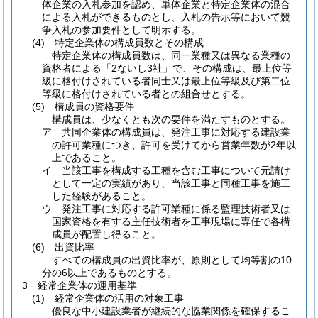
体企業の入札参加を認め、単体企業と特定企業体の混合
による入札ができるものとし、入札の告示等において競
争入札の参加要件として明示する。
(4)
特定企業体の構成員数とその構成
特定企業体の構成員数は、同一業種又は異なる業種の
資格者による「2ないし3社」で、その構成は、最上位等
級に格付けされている者同士又は最上位等級及び第二位
等級に格付けされている者との組合せとする。
(5)
構成員の資格要件
構成員は、少なくとも次の要件を満たすものとする。
ア 共同企業体の構成員は、発注工事に対応する建設業
の許可業種につき、許可を受けてから営業年数が2年以
上であること。
イ 当該工事を構成する工種を含む工事について元請け
として一定の実績があり、当該工事と同種工事を施工
した経験があること。
ウ 発注工事に対応する許可業種に係る監理技術者又は
国家資格を有する主任技術者を工事現場に専任で各構
成員が配置し得ること。
(6)
出資比率
すべての構成員の出資比率が、原則として均等割の10
分の6以上であるものとする。
3 経常企業体の運用基準
(1)
経常企業体の活用の対象工事
優良な中小建設業者が継続的な協業関係を確保するこ