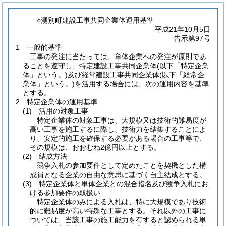
○湧別町建設工事共同企業体運用基準
平成21年10月5日
告示第97号
1 一般的基準
工事の発注に当たっては、単体企業への発注が原則であ
ることを遵守し、特定建設工事共同企業体
(以下「特定企業
体」という。)
及び経常建設工事共同企業体
(以下「経常企
業体」という。)
を活用する場合には、次の運用内容を基準
とする。
2 特定企業体の運用基準
(1)
活用の対象工事
特定企業体の対象工事は、大規模又は技術的難易度が
高い工事を施工するに際し、技術力を結集することによ
り、安定的施工を確保する必要がある場合の工事等で、
その規模は、おおむね2億円以上とする。
(2)
結成方法
競争入札の参加要件として定めたことを契機とした構
成員となる企業の自由な意思に基づく自主結成とする。
(3)
特定企業体と単体企業との混合指名及び競争入札にお
ける参加要件の取扱い
特定企業体のみによる入札は、特に大規模であり技術
的に難易度が高い特殊な工事とする。それ以外の工事に
ついては、当該工事の施工能力を有すると認められる単