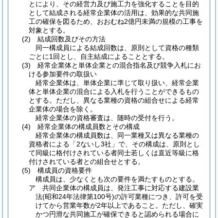
とにより、その経営力及び施工力を強化することを目的
として結成される経常企業体の活用は、効果的な共同施
工の確保を図るため、おおむね2億円未満の規模の工事を
対象とする。
(2)
結成回数及びその方法
同一構成員による結成回数は、原則として資格の種類
ごとに1回とし、自主結成によることとする。
(3)
経常企業体と単体企業との混合指名及び競争入札にお
ける参加要件の取扱い
経常企業体は、単体企業に準じて取り扱い、経常企業
体と単体企業の混合による入札を行うことができるもの
とする。ただし、異なる業種の資格の組合せによる経常
企業体の場合を除く。
経常企業体の資格審査は、随時の受付を行う。
(4)
経常企業体の構成員数とその構成
経常企業体の構成員数は、同一業種又は異なる業種の
資格者による「2ないし3社」で、その構成は、原則とし
て同級に格付けされている者同士若しくは直近等級に格
付けされている者との組合せとする。
(5)
構成員の資格要件
構成員は、少なくとも次の要件を満たすものとする。
ア 共同企業体の構成員は、発注工事に対応する建設業
法
(昭和24年法律第100号)
の許可業種につき、許可を受
けてから営業年数が2年以上であること。ただし、確実
かつ円滑な共同施工が確保できると認められる場合に