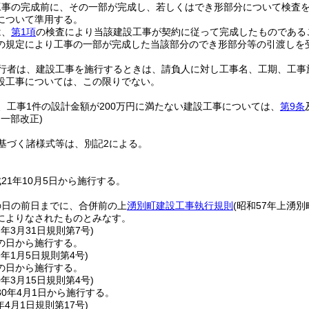
工事の完成前に、その一部が完成し、若しくはでき形部分について検査
について準用する。
は、
第1項
の検査により当該建設工事が契約に従って完成したものである
の規定により工事の一部が完成した当該部分のでき形部分等の引渡しを
行者は、建設工事を施行するときは、請負人に対し工事名、工期、工事
設工事については、この限りでない。
、工事1件の設計金額が200万円に満たない建設工事については、
第9条
・一部改正)
基づく諸様式等は、別記2による。
21年10月5日から施行する。
の日の前日までに、合併前の上
湧別町建設工事執行規則
(昭和57年上湧別
によりなされたものとみなす。
7年3月31日
規則第7号)
の日から施行する。
9年1月5日
規則第4号)
の日から施行する。
0年3月15日
規則第4号)
0年4月1日から施行する。
年4月1日
規則第17号)