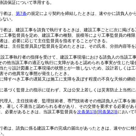
跡請保証について準用する。
行者は、
第7条
の規定により契約を締結したときは、速やかに請負人か
らない。
行者は、建設工事を請負で執行するときは、建設工事ごとに次に掲げる
に工事監督員を定め、建設工事の種類、規模等により工事監督員の権限
者は、必要に応じて主任監督員を指名することができる。
者は、主任監督員及び監督員を定めたときは、その氏名、分担内容等を
建設工事執行者の指揮を受けて、建設工事現場における請負人の当該工
その他当該工事の適正な執行に支障があると認められる事実が生じた場
当たり設計図書と工事現場の状態とが一致しないため、設計若しくは工
害その他異常な事態が発生したとき。
に帰すべき工事の遅延又は施工に支障を及ぼす程度の不良な天候の継続
に基づく監督上の指示に従わず、又は公安上若しくは災害防止上当然に
代理人、主任技術者、監理技術者、専門技術者その他請負人が工事を施
き、著しく不適当と認められる者があり、その交替を要求する必要があ
は、必要があるときは、当該工事監督員を
次条第1項
(
同条第2項
において
行者は、請負に係る建設工事の完成の届出があったときは、速やかに検
い。