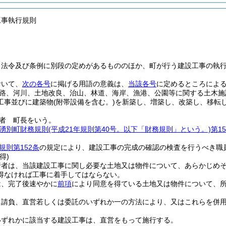
工事執行規則
、法令及び条例に別段の定めがあるもののほか、町が行う建設工事の執
おいて、
次の各号
に掲げる用語の意義は、
当該各号
に定めるところによ
路、河川、土地改良、治山、林道、海岸、漁港、公園等に関する土木施
工事並びに建築物
(附帯設備を含む。)
を新築し、増築し、改築し、移転
者 町長をいう。
湧別町財務規則
(平成21年規則第40号。以下「財務規則」という。)
第1
。
規則第152条
の規定により、建設工事の完成の確認の検査を行うべき職
得)
行者は、当該建設工事に関し必要な土地又は物件について、あらかじめ
得なければ工事に着手してはならない。
は、完了後速やかに
前項
により同意を得ている土地又は物件について、
、請負、直営若しくは委託のいずれか一の方法により、又はこれらを併
いずれかに該当する建設工事は、直営をもって施行する。