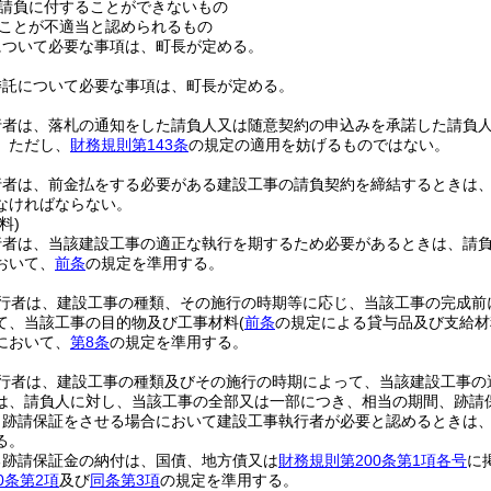
請負に付することができないもの
ことが不適当と認められるもの
について必要な事項は、町長が定める。
委託について必要な事項は、町長が定める。
行者は、落札の通知をした請負人又は随意契約の申込みを承諾した請負人
。
ただし、
財務規則第143条
の規定の適用を妨げるものではない。
行者は、前金払をする必要がある建設工事の請負契約を締結するときは
なければならない。
料)
行者は、当該建設工事の適正な執行を期するため必要があるときは、請
おいて、
前条
の規定を準用する。
行者は、建設工事の種類、その施行の時期等に応じ、当該工事の完成前
て、当該工事の目的物及び工事材料
(
前条
の規定による貸与品及び支給材
において、
第8条
の規定を準用する。
行者は、建設工事の種類及びその施行の時期によって、当該建設工事の
は、請負人に対し、当該工事の全部又は一部につき、相当の期間、跡請
り跡請保証をさせる場合において建設工事執行者が必要と認めるときは
る。
る跡請保証金の納付は、国債、地方債又は
財務規則第200条第1項各号
に
0条第2項
及び
同条第3項
の規定を準用する。