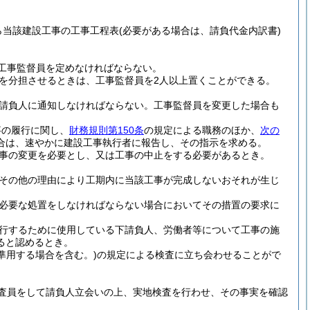
ら当該建設工事の工事工程表
(必要がある場合は、請負代金内訳書)
工事監督員を定めなければならない。
を分担させるときは、工事監督員を2人以上置くことができる。
請負人に通知しなければならない。
工事監督員を変更した場合も
事の履行に関し、
財務規則第150条
の規定による職務のほか、
次の
合は、速やかに建設工事執行者に報告し、その指示を求める。
事の変更を必要とし、又は工事の中止をする必要があるとき。
その他の理由により工期内に当該工事が完成しないおそれが生じ
必要な処置をしなければならない場合においてその措置の要求に
行するために使用している下請負人、労働者等について工事の施
ると認めるとき。
準用する場合を含む。)
の規定による検査に立ち会わせることがで
査員をして請負人立会いの上、実地検査を行わせ、その事実を確認