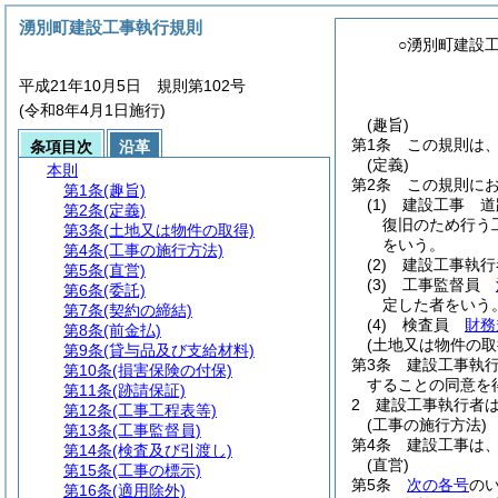
湧別町建設工事執行規則
○湧別町建設
平成21年10月5日 規則第102号
(令和8年4月1日施行)
(趣旨)
第1条
この規則は
条項目次
沿革
(定義)
本則
第2条
この規則に
第1条
(趣旨)
(1)
建設工事 道
第2条
(定義)
復旧のため行う
第3条
(土地又は物件の取得)
をいう。
第4条
(工事の施行方法)
(2)
建設工事執行
第5条
(直営)
(3)
工事監督員
第6条
(委託)
定した者をいう
第7条
(契約の締結)
(4)
検査員
財務
第8条
(前金払)
(土地又は物件の取
第9条
(貸与品及び支給材料)
第3条
建設工事執
第10条
(損害保険の付保)
することの同意を
第11条
(跡請保証)
2
建設工事執行者
第12条
(工事工程表等)
(工事の施行方法)
第13条
(工事監督員)
第4条
建設工事は
第14条
(検査及び引渡し)
(直営)
第15条
(工事の標示)
第5条
次の各号
の
第16条
(適用除外)