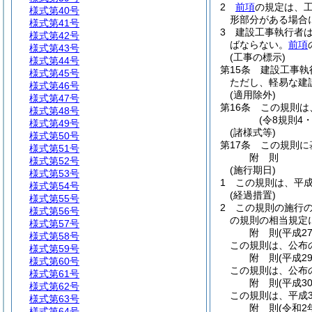
2
前項
の規定は、
様式第40号
形部分がある場合
様式第41号
3
建設工事執行者
様式第42号
ばならない。
前項
様式第43号
(工事の標示)
様式第44号
第15条
建設工事執
様式第45号
ただし、軽易な建
様式第46号
(適用除外)
様式第47号
第16条
この規則は
様式第48号
(令8規則4
様式第49号
(諸様式等)
様式第50号
第17条
この規則に
様式第51号
附
則
様式第52号
(施行期日)
様式第53号
1
この規則は、平成
様式第54号
(経過措置)
様式第55号
2
この規則の施行
様式第56号
の規則の相当規定
様式第57号
附
則
(平成2
様式第58号
この規則は、公布
様式第59号
附
則
(平成2
様式第60号
この規則は、公布
様式第61号
附
則
(平成3
様式第62号
この規則は、平成3
様式第63号
附
則
(令和2
様式第64号