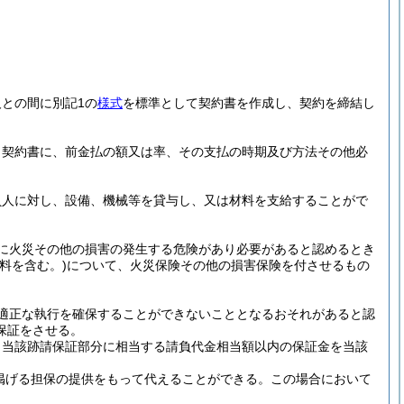
との間に別記1の
様式
を標準として契約書を作成し、契約を締結し
、契約書に、前金払の額又は率、その支払の時期及び方法その他必
負人に対し、設備、機械等を貸与し、又は材料を支給することがで
に火災その他の損害の発生する危険があり必要があると認めるとき
料を含む。)
について、火災保険その他の損害保険を付させるもの
適正な執行を確保することができないこととなるおそれがあると認
保証をさせる。
、当該跡請保証部分に相当する請負代金相当額以内の保証金を当該
掲げる担保の提供をもって代えることができる。
この場合において