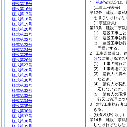
4
第8条
の規定は、
様式第15号
(工事工程表等)
様式第16号
第12条
建設工事執
様式第17号
を徴さなければな
様式第18号
(工事監督員)
様式第19号
第13条
建設工事執
様式第20号
(1)
建設工事ごと
様式第21号
(2)
建設工事執行
様式第22号
(3)
建設工事執行
様式第23号
同様とする。
様式第24号
2
工事監督員は、
様式第25号
各号
に掲げる場合
様式第26号
(1)
工事の施行に
様式第27号
(2)
工事現場に災
様式第28号
(3)
請負人の責め
様式第29号
たとき。
様式第30号
(4)
請負人が契約
様式第31号
応じないとき。
様式第32号
(5)
請負人の現場
様式第33号
行又は管理につ
様式第34号
3
建設工事執行者
様式第35号
きる。
様式第36号
(検査及び引渡し)
様式第37号
第14条
建設工事執
様式第38号
しなければならな
様式第39号