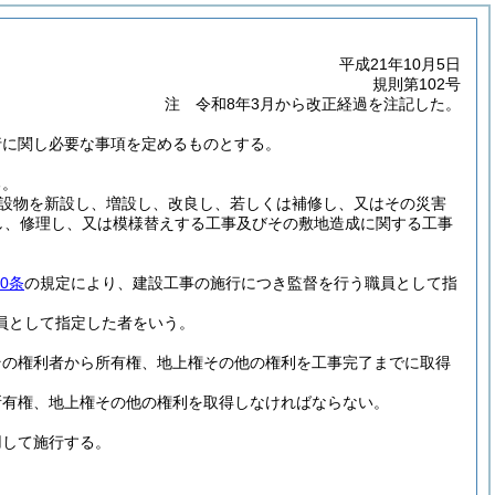
平成21年10月5日
規則第102号
注 令和8年3月から改正経過を注記した。
行に関し必要な事項を定めるものとする。
る。
設物を新設し、増設し、改良し、若しくは補修し、又はその災害
し、修理し、又は模様替えする工事及びその敷地造成に関する工事
50条
の規定により、建設工事の施行につき監督を行う職員として指
員として指定した者をいう。
その権利者から所有権、地上権その他の権利を工事完了までに取得
所有権、地上権その他の権利を取得しなければならない。
用して施行する。