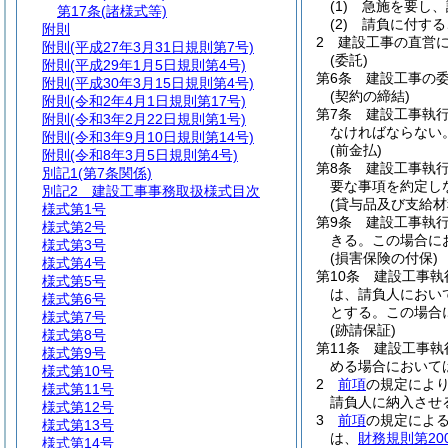
(1)
急施を要し、
第17条
(諸様式等)
(2)
請負に付する
附則
2
建設工事の直営
附則
(平成27年3月31日規則第7号)
(委託)
附則
(平成29年1月5日規則第4号)
第6条
建設工事の
附則
(平成30年3月15日規則第4号)
(契約の締結)
附則
(令和2年4月1日規則第17号)
第7条
建設工事執
附則
(令和3年2月22日規則第1号)
なければならない
附則
(令和3年9月10日規則第14号)
(前金払)
附則
(令和8年3月5日規則第4号)
第8条
建設工事執
別記1
(第7条関係)
要な事項を約定し
別記2
建設工事事務取扱様式目次
(貸与品及び支給材
様式第1号
第9条
建設工事執
様式第2号
きる。
この場合に
様式第3号
(損害保険の付保)
様式第4号
第10条
建設工事執
様式第5号
は、請負人におい
様式第6号
とする。
この場合
様式第7号
(跡請保証)
様式第8号
第11条
建設工事執
様式第9号
める場合において
様式第10号
2
前項
の規定によ
様式第11号
請負人に納入させ
様式第12号
3
前項
の規定によ
様式第13号
は、
財務規則第20
様式第14号