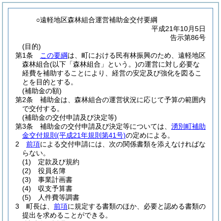
○遠軽地区森林組合運営補助金交付要綱
平成21年10月5日
告示第86号
(目的)
第1条
この要綱
は、町における民有林振興のため、遠軽地区
森林組合
(以下「森林組合」という。)
の運営に対し必要な
経費を補助することにより、経営の安定及び強化を図るこ
とを目的とする。
(補助金の額)
第2条
補助金は、森林組合の運営状況に応じて予算の範囲内
で交付する。
(補助金の交付申請及び決定等)
第3条
補助金の交付申請及び決定等については、
湧別町補助
金交付規則
(平成21年規則第41号)
の定めによる。
2
前項
による交付申請には、次の関係書類を添えなければな
らない。
(1)
定款及び規約
(2)
役員名簿
(3)
事業計画書
(4)
収支予算書
(5)
人件費等調書
3
町長は、
前項
に規定する書類のほか、必要と認める書類の
提出を求めることができる。