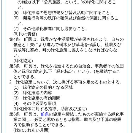
の施設
(以下「公共施設」という。)
の緑化に関するこ
と。
(5)
緑化推進の思想啓発及び普及活動に関すること。
(6)
開発行為等の秩序の確保及び自然の保護に関するこ
と。
(7)
その他緑化推進に関し必要なこと。
(町民の責務)
第4条
町民は、緑豊かな生活環境が確保されるよう、自らの
創意と工夫により進んで樹木及び草花を保護し、植栽及び
育成等に努め、町の緑化施策に協力をしなければならな
い。
(緑化協定)
第5条
町長は、緑化を推進するため自治会、事業者その他団
体と緑化の協定
(以下「緑化協定」という。)
を締結するこ
とができる。
2
緑化協定において、次に掲げる事項を定めるものとする。
(1)
緑化協定の目的となる区域
(2)
緑化推進の内容
(3)
緑化協定の有効期間
(4)
その他必要な事項
(緑化団体に対する指導、助言及び援助)
第6条
町長は、
前条
の協定を締結したものが実施する緑化事
業に関し、必要と認めるときは指導、助言及び予算の範囲
内で援助することができる。
(緑のふれあい月間)