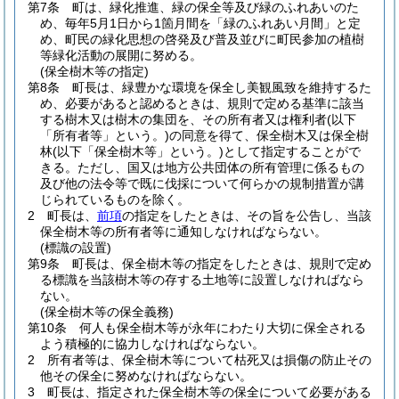
第7条
町は、緑化推進、緑の保全等及び緑のふれあいのた
め、毎年5月1日から1箇月間を「緑のふれあい月間」と定
め、町民の緑化思想の啓発及び普及並びに町民参加の植樹
等緑化活動の展開に努める。
(保全樹木等の指定)
第8条
町長は、緑豊かな環境を保全し美観風致を維持するた
め、必要があると認めるときは、規則で定める基準に該当
する樹木又は樹木の集団を、その所有者又は権利者
(以下
「所有者等」という。)
の同意を得て、保全樹木又は保全樹
林
(以下「保全樹木等」という。)
として指定することがで
きる。
ただし、国又は地方公共団体の所有管理に係るもの
及び他の法令等で既に伐採について何らかの規制措置が講
じられているものを除く。
2
町長は、
前項
の指定をしたときは、その旨を公告し、当該
保全樹木等の所有者等に通知しなければならない。
(標識の設置)
第9条
町長は、保全樹木等の指定をしたときは、規則で定め
る標識を当該樹木等の存する土地等に設置しなければなら
ない。
(保全樹木等の保全義務)
第10条
何人も保全樹木等が永年にわたり大切に保全される
よう積極的に協力しなければならない。
2
所有者等は、保全樹木等について枯死又は損傷の防止その
他その保全に努めなければならない。
3
町長は、指定された保全樹木等の保全について必要がある