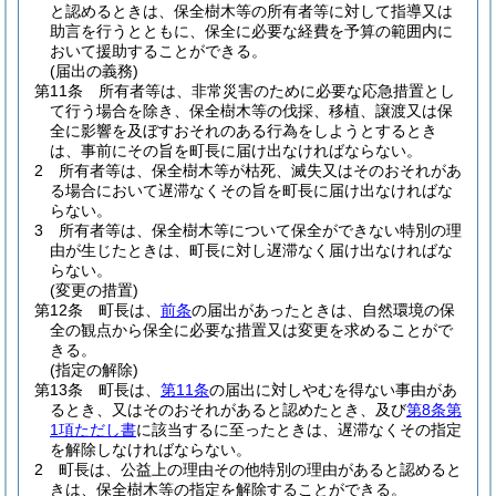
と認めるときは、保全樹木等の所有者等に対して指導又は
助言を行うとともに、保全に必要な経費を予算の範囲内に
おいて援助することができる。
(届出の義務)
第11条
所有者等は、非常災害のために必要な応急措置とし
て行う場合を除き、保全樹木等の伐採、移植、譲渡又は保
全に影響を及ぼすおそれのある行為をしようとするとき
は、事前にその旨を町長に届け出なければならない。
2
所有者等は、保全樹木等が枯死、滅失又はそのおそれがあ
る場合において遅滞なくその旨を町長に届け出なければな
らない。
3
所有者等は、保全樹木等について保全ができない特別の理
由が生じたときは、町長に対し遅滞なく届け出なければな
らない。
(変更の措置)
第12条
町長は、
前条
の届出があったときは、自然環境の保
全の観点から保全に必要な措置又は変更を求めることがで
きる。
(指定の解除)
第13条
町長は、
第11条
の届出に対しやむを得ない事由があ
るとき、又はそのおそれがあると認めたとき、及び
第8条第
1項ただし書
に該当するに至ったときは、遅滞なくその指定
を解除しなければならない。
2
町長は、公益上の理由その他特別の理由があると認めると
きは、保全樹木等の指定を解除することができる。