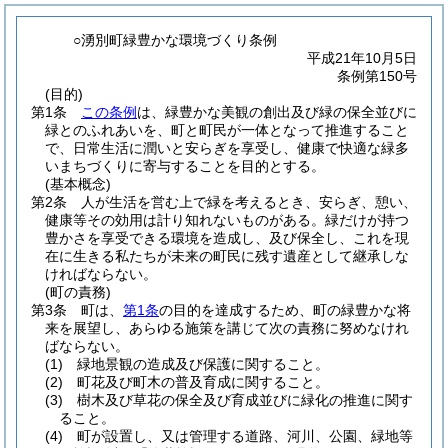
○湧別町緑豊かな環境づくり条例
平成21年10月5日
条例第150号
(目的)
第1条
この条例
は、緑豊かな美観の創出及び緑の保全並びに
緑とのふれあいを、町と町民が一体となって推進すること
で、日常生活に潤いと安らぎを享受し、健康で快適な緑多
いまちづくりに寄与することを目的とする。
(基本概念)
第2条
人が生活を営む上で緑を考えるとき、安らぎ、憩い、
健康等その効用は計り知れないものがある。
緑だけが持つ
豊かさを享受できる環境を造成し、及び保全し、これを現
在に生きる私たちが未来の町民に残す遺産として継承しな
ければならない。
(町の責務)
第3条
町は、
第1条
の目的を達成するため、町の緑豊かな将
来を展望し、あらゆる施策を講じて次の責務に努めなけれ
ばならない。
(1)
緑地景観の造成及び保護に関すること。
(2)
町花及び町木の普及育成に関すること。
(3)
樹木及び草花の保全及び育成並びに緑化の推進に関す
ること。
(4)
町が設置し、又は管理する道路、河川、公園、緑地等