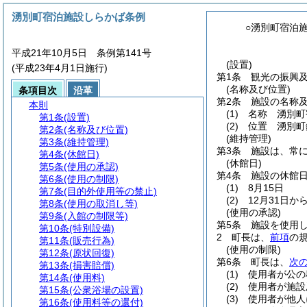
湧別町宿泊施設しらかば条例
○湧別町宿泊
平成21年10月5日 条例第141号
(設置)
(平成23年4月1日施行)
第1条
観光の振興
(名称及び位置)
条項目次
沿革
第2条
施設の名称
本則
(1)
名称 湧別町
第1条
(設置)
(2)
位置 湧別町錦
第2条
(名称及び位置)
(維持管理)
第3条
(維持管理)
第3条
施設は、常
第4条
(休館日)
(休館日)
第5条
(使用の承認)
第4条
施設の休館
第6条
(使用の制限)
(1)
8月15日
第7条
(目的外使用等の禁止)
(2)
12月31日か
第8条
(使用の取消し等)
(使用の承認)
第9条
(入館の制限等)
第5条
施設を使用
第10条
(特別設備)
2
町長は、
前項
の
第11条
(販売行為)
(使用の制限)
第12条
(原状回復)
第6条
町長は、
次
第13条
(損害賠償)
(1)
使用者が公の
第14条
(使用料)
(2)
使用者が施設
第15条
(公衆浴場の設置)
(3)
使用者が他人
第16条
(使用料等の還付)