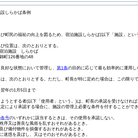
施設しらかば条例
及び町民の福祉の向上を図るため、宿泊施設しらかば
(以下「施設」とい
及び位置は、次のとおりとする。
宿泊施設 しらかば
町126番地の48
に良好な状態において管理し、
第1条
の目的に応じて最も効率的に運用し
日は、次のとおりとする。
ただし、町長が特に定めた場合は、この限り
ら翌年の1月5日まで
しようとする者
(以下「使用者」という。)
は、町長の承認を受けなければ
規定により承認する場合に、施設の管理上必要な条件を付することがで
の各号
のいずれかに該当するときは、その使用を承認しない。
秩序又は善良な風俗を乱すおそれがあるとき。
及び備付物件を損傷するおそれがあるとき。
に迷惑を及ぼし、又はそのおそれがあるとき。