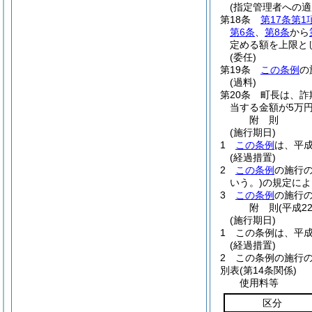
(指定管理者への適
第18条
第17条第1
第6条
、
第8条
から
定める額を上限と
(委任)
第19条
この条例
の
(過料)
第20条
町長は、詐
当する金額が5万
附
則
(施行期日)
1
この条例
は、平成
(経過措置)
2
この条例
の施行
いう。)
の規定によ
3
この条例
の施行
附
則
(平成2
(施行期日)
1
この条例は、平成
(経過措置)
2
この条例の施行
別表
(第14条関係)
使用料等
区分