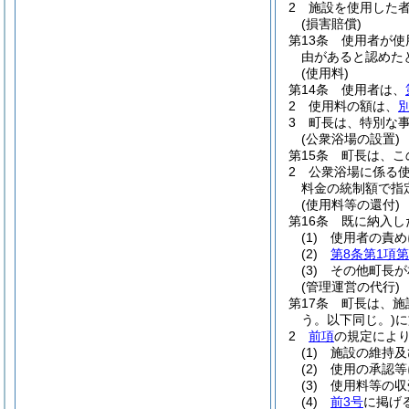
2
施設を使用した
(損害賠償)
第13条
使用者が使
由があると認めた
(使用料)
第14条
使用者は、
2
使用料の額は、
3
町長は、特別な
(公衆浴場の設置)
第15条
町長は、こ
2
公衆浴場に係る
料金の統制額で指
(使用料等の還付)
第16条
既に納入し
(1)
使用者の責め
(2)
第8条第1項第
(3)
その他町長が
(管理運営の代行)
第17条
町長は、施
う。以下同じ。)
に
2
前項
の規定によ
(1)
施設の維持及
(2)
使用の承認等
(3)
使用料等の収
(4)
前3号
に掲げ