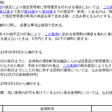
用)
項
の規定により指定管理者に管理運営を行わせる場合においては、
この
第11条
まで及び
第14条
から
第16条
までの規定中「町長」とあるのは「
して指定管理者が町長の承認を得て定める額」と読み替えるものとする
施行に関し、必要な事項は規則で定める。
欺その他不正の行為により、
この条例
に定める使用料の徴収を免れた者
円を超えないときは、5万円とする。)
以下の過料に処する。
21年10月5日から施行する。
の日の前日までに、合併前の湧別町宿泊施設しらかば設置及び管理運営
りなされた処分、手続その他の行為は、
この条例
の相当規定によりなさ
の日の前日までにした行為に対する罰則の適用については、なお合併前
2年12月27日
条例第39号)
23年4月1日から施行する。
の際、現に使用の許可を受けているものに係る使用料については、なお
使用料等