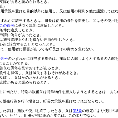
支障があると認められるとき。
止)
使用承認を受けた目的以外に使用し、又は使用の権利を他に譲渡しては
いずれかに該当するときは、町長は使用の条件を変更し、又はその使用
この条例
に基づく規則に違反したとき。
条件に違反したとき。
申請に偽りがあったとき。
は施設管理上やむを得ない理由が生じたとき。
規定に該当することとなったとき。
いて、使用者に損害があっても町長はその責めを負わない。
の各号
のいずれかに該当する場合は、施設に入館しようとする者の入館
じることができる。
善良な風俗を乱すおそれがあるとき。
物件を損傷し、又は滅失するおそれがあるとき。
及ぼし、又はそのおそれがあるとき。
支障があると認められるとき。
用に当たり、特別の設備又は特殊物件を搬入しようとするときは、あら
て販売行為を行う場合は、町長の承認を受けなければならない。
した者は、施設の使用を終了したとき、又は
第8条
の規定により使用の
ない。
ただし、町長が特に認めた場合は、この限りでない。