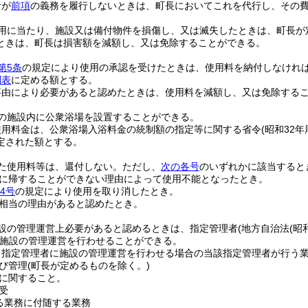
者が
前項
の義務を履行しないときは、町長においてこれを代行し、その
用に当たり、施設又は備付物件を損傷し、又は滅失したときは、町長が
ときは、町長は損害額を減額し、又は免除することができる。
第5条
の規定により使用の承認を受けたときは、使用料を納付しなけれ
別表
に定める額とする。
事由により必要があると認めたときは、使用料を減額し、又は免除する
の施設内に公衆浴場を設置することができる。
使用料金は、公衆浴場入浴料金の統制額の指定等に関する省令
(昭和32年
定された額とする。
た使用料等は、還付しない。
ただし、
次の各号
のいずれかに該当すると
に帰することができない理由によって使用不能となったとき。
4号
の規定により使用を取り消したとき。
相当の理由があると認めたとき。
設の管理運営上必要があると認めるときは、指定管理者
(地方自治法
(昭
施設の管理運営を行わせることができる。
り指定管理者に施設の管理運営を行わせる場合の当該指定管理者が行う
び管理
(町長が定めるものを除く。)
に関すること。
受
る業務に付随する業務