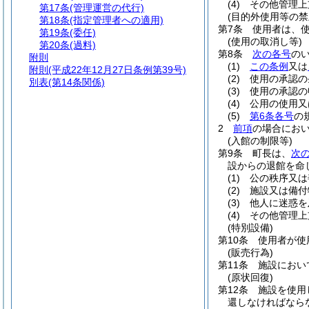
(4)
その他管理上
第17条
(管理運営の代行)
(目的外使用等の禁
第18条
(指定管理者への適用)
第7条
使用者は、
第19条
(委任)
(使用の取消し等)
第20条
(過料)
第8条
次の各号
の
附則
(1)
この条例
又は
附則
(平成22年12月27日条例第39号)
(2)
使用の承認の
別表
(第14条関係)
(3)
使用の承認の
(4)
公用の使用又
(5)
第6条各号
の
2
前項
の場合にお
(入館の制限等)
第9条
町長は、
次
設からの退館を命
(1)
公の秩序又は
(2)
施設又は備付
(3)
他人に迷惑を
(4)
その他管理上
(特別設備)
第10条
使用者が使
(販売行為)
第11条
施設におい
(原状回復)
第12条
施設を使用
還しなければなら