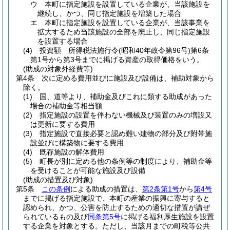
ウ
本町に指定施設を設置している企業が、当該施設を
継続し、かつ、同じ指定施設を増築した場合
エ
本町に指定施設を設置している企業が、当該事業を
拡大するため当該施設の全部を廃止し、同じ指定施設
を設置する場合
(4)
投資額 所得税法施行令
(昭和40年政令第96号)
第6条
第1号から第3号までに掲げる資産の取得価格をいう。
(助成の対象外経費等)
第4条
次に定める費用並びに施設及び設備は、補助対象から
除く。
(1)
国、道等より、補助金及びこれに類する助成があった
場合の補助金等相当額
(2)
指定施設の設置を伴わない機械及び装置のみの増設又
は更新に要する費用
(3)
指定施設で直接必要と認め難い建物の部分及び附帯施
設並びに構築物に要する費用
(4)
既存施設の解体費用
(5)
町長が別に定める他の条例等の制度により、補助金等
を受けることが可能な施設及び設備
(助成の措置及び対象)
第5条
この条例
による助成の措置は、
第2条第1号
から
第4号
までに掲げる指定施設で、本町の産業の振興に寄与すると
認められ、かつ、公害を防止するための適切な措置が講ぜ
られているもの及び
同条第5号
に掲げる福利厚生施設を設置
する企業を対象とする。
ただし、当該月までの町税等公共