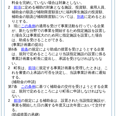
料金を完納していない場合は対象としない。
2
前項
に定める補助の対象となる施設、投資額、雇用人員、
補助金の額及び補助限度額並びに福利厚生施設の投資額、
補助金の額及び補助限度額については、
別表
に定めるとお
りとする。
3
現に
この条例
の適用を受けて事業活動を行っている企業
が、新たな分野での事業を開始するため指定施設を設置し
た場合又は事業拡大のため同じ指定施設を設置した場合
は、助成を受けることができる。
(事業計画書の提出)
第6条
前条
の規定により助成の措置を受けようとする企業
は、規則で定めるところにより当該指定施設の設置に係る
事業計画書を町長に提出し、承認を受けなければならな
い。
2
町長は、
前項
に規定する事業計画書を受理したときは、こ
れを審査の上承認の可否を決定し、当該事業計画者に通知
する。
(補助金の申請)
第7条
この条例
に基づく補助金の交付を受けようとする企業
は、規則で定めるところにより町長に申請しなければなら
ない。
2
前項
の規定による補助金は、設置された当該指定施設が、
事業を開始した日の属する年度又は次年度において交付す
る。
(助成措置の承継)