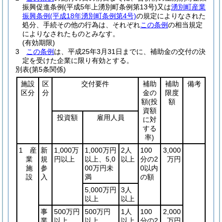
振興促進条例
(平成5年上湧別町条例第13号)
又は
湧別町産業
振興条例
(平成18年湧別町条例第4号)
の規定によりなされた
処分、手続その他の行為は、それぞれ
この条例
の相当規定
によりなされたものとみなす。
(有効期限)
3
この条例
は、平成25年3月31日までに、補助金の交付の決
定を受けた企業に限り有効とする。
別表
(第5条関係)
施設
区
交付要件
補助
補助
備考
区分
分
金の
限度
額
(投
額
資額
投資額
雇用人員
に対
する
率)
1 産
新
1,000万
1,000万円
2人
100
3,000
業
規
円以上
以上、5,0
以上
分の2
万円
施
参
00万円未
0以内
設
入
満
の額
5,000万円
3人
以上
以上
事
500万円
500万円
1人
100
2,000
業
以上
以上
以上
分の2
万円