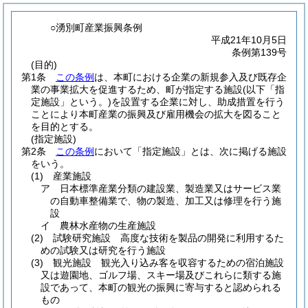
○湧別町産業振興条例
平成21年10月5日
条例第139号
(目的)
第1条
この条例
は、本町における企業の新規参入及び既存企
業の事業拡大を促進するため、町が指定する施設
(以下「指
定施設」という。)
を設置する企業に対し、助成措置を行う
ことにより本町産業の振興及び雇用機会の拡大を図ること
を目的とする。
(指定施設)
第2条
この条例
において「指定施設」とは、次に掲げる施設
をいう。
(1)
産業施設
ア
日本標準産業分類の建設業、製造業又はサービス業
の自動車整備業で、物の製造、加工又は修理を行う施
設
イ
農林水産物の生産施設
(2)
試験研究施設 高度な技術を製品の開発に利用するた
めの試験又は研究を行う施設
(3)
観光施設 観光入り込み客を収容するための宿泊施設
又は遊園地、ゴルフ場、スキー場及びこれらに類する施
設であって、本町の観光の振興に寄与すると認められる
もの