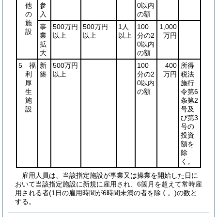
他
参
0以内
の
入
の額
施
事
500万円
500万円
1人
100
1,000
設
業
以上
以上
以上
分の2
万円
拡
0以内
大
の額
5 福
新
500万円
100
400
所得
利
築
以上
分の2
万円
税法
厚
0以内
施行
生
の額
令第6
施
条第2
設
号及
び第3
号の
投資
額を
除
く。
雇用人員は、当該指定施設が事業又は操業を開始した日に
おいて当該指定施設に新規に雇用され、6箇月を超えて常時雇
用される者(1日の雇用時間が6時間未満の者を除く。)の数と
する。