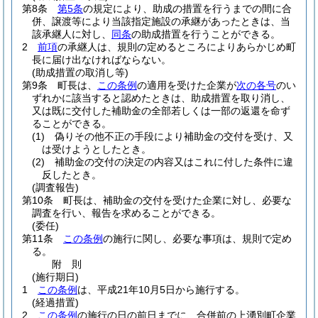
第8条
第5条
の規定により、助成の措置を行うまでの間に合
併、譲渡等により当該指定施設の承継があったときは、当
該承継人に対し、
同条
の助成措置を行うことができる。
2
前項
の承継人は、規則の定めるところによりあらかじめ町
長に届け出なければならない。
(助成措置の取消し等)
第9条
町長は、
この条例
の適用を受けた企業が
次の各号
のい
ずれかに該当すると認めたときは、助成措置を取り消し、
又は既に交付した補助金の全部若しくは一部の返還を命ず
ることができる。
(1)
偽りその他不正の手段により補助金の交付を受け、又
は受けようとしたとき。
(2)
補助金の交付の決定の内容又はこれに付した条件に違
反したとき。
(調査報告)
第10条
町長は、補助金の交付を受けた企業に対し、必要な
調査を行い、報告を求めることができる。
(委任)
第11条
この条例
の施行に関し、必要な事項は、規則で定め
る。
附
則
(施行期日)
1
この条例
は、平成21年10月5日から施行する。
(経過措置)
2
この条例
の施行の日の前日までに、合併前の上湧別町企業