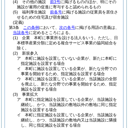
(4)
その他の施設
前3号
に掲げるもののほか、特にその
施設が雇用の促進に寄与すると認められるもの
(5)
福利厚生施設
前各号
に掲げる施設の従業員を居住さ
せるための住宅及び宿舎施設
(定義)
第3条
この条例
において、
次の各号
に掲げる用語の意義は、
当該各号
に定めるところによる。
(1)
企業 本町に事業所を設ける法人をいう。
ただし、日
本標準産業分類に定める複合サービス事業の協同組合を
除く。
(2)
新規参入
ア
本町に施設を設置していない企業が、新たに本町に
指定施設を設置する場合
イ
本町に施設を設置している企業が、新たな分野での
事業を開始するため、指定施設を設置する場合
ウ
本町に施設を設置している企業が、当該施設の全部
を廃止し、新たな分野での事業を開始するため、指定
施設を設置する場合
(3)
事業拡大
ア
本町に指定施設を設置している企業が、当該施設を
継続し、かつ、当該施設の敷地以外の敷地に同じ指定
施設を設置する場合
イ
本町に指定施設を設置している企業が、当該施設を
継続し、かつ、当該施設の敷地内又は当該施設に隣接
し、同じ指定施設を設置する場合