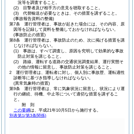
況等を調査すること。
(2)
目撃者及び相手方の意見を聴取すること。
(3)
代替輸送が必要なときは、その措置を講ずること。
(事故報告資料の整備)
第7条
運行管理者は、事故が起きた場合には、その内容、原
因等を記録して資料を整備しておかなければならない。
(事故防止の措置)
第8条
運行管理者は、事故防止のため、次に掲げる措置を講
じなければならない。
(1)
事故は、すべて調査し、原因を究明して効果的な事故
防止対策を講じること。
(2)
路線、運転する道路の交通状況調査結果、運行実態そ
の他の情報に留意し、事故防止対策を講じること。
2
運行管理者は、運転者に対し、個人別に事故歴、運転適性
診断等に基づき指導しなければならない。
(異常気象時の措置)
第9条
運行管理者は、常に気象状況に留意し、状況により運
行の継続、待機、中止等について適切な措置を講ずるこ
と。
附
則
この要綱
は、平成21年10月5日から施行する。
別表第1
(第3条関係)