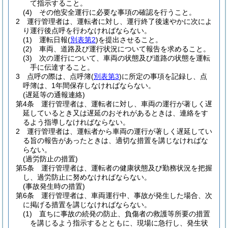
て指示すること。
(4)
その他安全運行に必要な事項の確認を行うこと。
2
運行管理者は、運転者に対し、運行終了後速やかに次によ
り運行後点呼を行わなければならない。
(1)
運転日報
(
別表第2
)
を提出させること。
(2)
車両、道路及び運行状況について報告を求めること。
(3)
次の運行について、車両の状態及び道路の状態を運転
手に伝達すること。
3
点呼の際は、点呼簿
(
別表第3
)
に所定の事項を記録し、点
呼簿は、1年間保存しなければならない。
(遅延等の通報連絡)
第4条
運行管理者は、運転者に対し、車両の運行が著しく遅
延しているとき又は遅延のおそれがあるときは、連絡をす
るよう指導しなければならない。
2
運行管理者は、運転者から車両の運行が著しく遅延してい
る旨の報告があったときは、適切な措置を講じなければな
らない。
(過労防止の措置)
第5条
運行管理者は、運転者の健康状態及び勤務状況を把握
し、過労防止に努めなければならない。
(事故発生時の措置)
第6条
運行管理者は、車両運行中、事故が発生した場合、次
に掲げる措置を講じなければならない。
(1)
直ちに事故の続発の防止、負傷者の救護等所要の措置
を講じるよう指示するとともに、現場に急行し、発生状