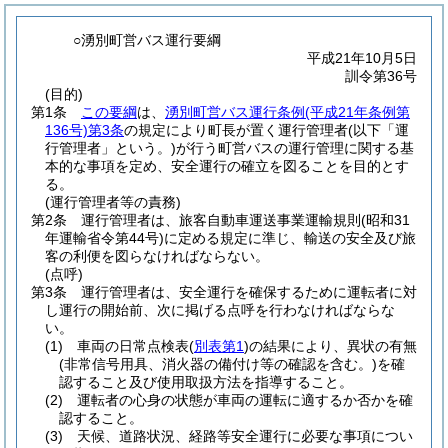
○湧別町営バス運行要綱
平成21年10月5日
訓令第36号
(目的)
第1条
この要綱
は、
湧別町営バス運行条例
(平成21年条例第
136号)
第3条
の規定により町長が置く運行管理者
(以下「運
行管理者」という。)
が行う町営バスの運行管理に関する基
本的な事項を定め、安全運行の確立を図ることを目的とす
る。
(運行管理者等の責務)
第2条
運行管理者は、旅客自動車運送事業運輸規則
(昭和31
年運輸省令第44号)
に定める規定に準じ、輸送の安全及び旅
客の利便を図らなければならない。
(点呼)
第3条
運行管理者は、安全運行を確保するために運転者に対
し運行の開始前、次に掲げる点呼を行わなければならな
い。
(1)
車両の日常点検表
(
別表第1
)
の結果により、異状の有無
(非常信号用具、消火器の備付け等の確認を含む。)
を確
認すること及び使用取扱方法を指導すること。
(2)
運転者の心身の状態が車両の運転に適するか否かを確
認すること。
(3)
天候、道路状況、経路等安全運行に必要な事項につい