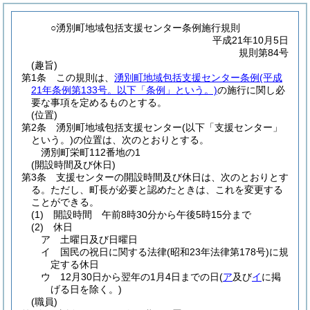
○湧別町地域包括支援センター条例施行規則
平成21年10月5日
規則第84号
(趣旨)
第1条
この規則は、
湧別町地域包括支援センター条例
(平成
21年条例第133号。以下「条例」という。)
の施行に関し必
要な事項を定めるものとする。
(位置)
第2条
湧別町地域包括支援センター
(以下「支援センター」
という。)
の位置は、次のとおりとする。
湧別町栄町112番地の1
(開設時間及び休日)
第3条
支援センターの開設時間及び休日は、次のとおりとす
る。
ただし、町長が必要と認めたときは、これを変更する
ことができる。
(1)
開設時間 午前8時30分から午後5時15分まで
(2)
休日
ア
土曜日及び日曜日
イ
国民の祝日に関する法律
(昭和23年法律第178号)
に規
定する休日
ウ
12月30日から翌年の1月4日までの日
(
ア
及び
イ
に掲
げる日を除く。)
(職員)