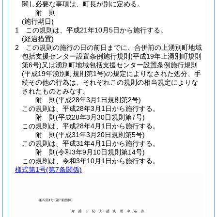
関し必要な事項は、町長が別に定める。
附
則
(施行期日)
1
この規則は、平成21年10月5日から施行する。
(経過措置)
2
この規則の施行の日の前日までに、合併前の上湧別町地域
包括支援センター設置条例施行規則
(平成19年上湧別町規則
第6号)
又は湧別町地域包括支援センター設置条例施行規則
(平成19年湧別町規則第1号)
の規定によりなされた処分、手
続その他の行為は、それぞれこの規則の相当規定によりな
されたものとみなす。
附
則
(平成28年3月1日
規則第2号)
この規則は、平成28年3月1日から施行する。
附
則
(平成28年3月30日
規則第7号)
この規則は、平成28年4月1日から施行する。
附
則
(平成31年3月20日
規則第5号)
この規則は、平成31年4月1日から施行する。
附
則
(令和3年9月10日
規則第14号)
この規則は、令和3年10月1日から施行する。
様式第1号
(第7条関係)