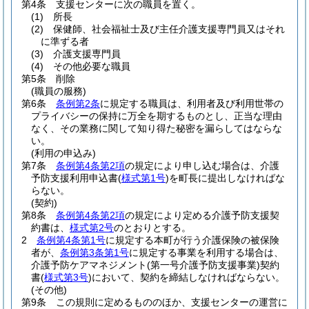
第4条
支援センターに次の職員を置く。
(1)
所長
(2)
保健師、社会福祉士及び主任介護支援専門員又はそれ
に準ずる者
(3)
介護支援専門員
(4)
その他必要な職員
第5条
削除
(職員の服務)
第6条
条例第2条
に規定する職員は、利用者及び利用世帯の
プライバシーの保持に万全を期するものとし、正当な理由
なく、その業務に関して知り得た秘密を漏らしてはならな
い。
(利用の申込み)
第7条
条例第4条第2項
の規定により申し込む場合は、介護
予防支援利用申込書
(
様式第1号
)
を町長に提出しなければな
らない。
(契約)
第8条
条例第4条第2項
の規定により定める介護予防支援契
約書は、
様式第2号
のとおりとする。
2
条例第4条第1号
に規定する本町が行う介護保険の被保険
者が、
条例第3条第1号
に規定する事業を利用する場合は、
介護予防ケアマネジメント
(第一号介護予防支援事業)
契約
書
(
様式第3号
)
において、契約を締結しなければならない。
(その他)
第9条
この規則に定めるもののほか、支援センターの運営に