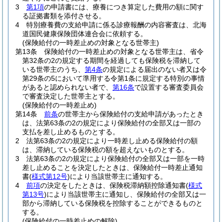
3
第1項
の申請書には、療養につき算定した費用の額に関す
る証拠書類を添付させる。
4
特別療養費の支給申請に係る診療報酬の内容審査は、北海
道国民健康保険団体連合会に依頼する。
(保険給付の一時差止めの対象となる世帯主)
第13条
保険給付の一時差止めの対象となる世帯主は、省令
第32条の2の規定する期間を経過しても保険税を滞納して
いる世帯主のうち、
第4条
の規定による届出のない者又は令
第29条の5において準用する令第1条に規定する特別の事情
があると認められない者で、
第16条
で設置する審査委員会
で審査決定した世帯主とする。
(保険給付の一時差止め)
第14条
前条
の世帯主から保険給付の支給申請があったとき
は、法第63条の2の規定により保険給付の全部又は一部の
支払を差し止めるものとする。
2
法第63条の2の規定により一時差し止める保険給付の額
は、滞納している保険税の額を超えないものとする。
3
法第63条の2の規定により保険給付の全部又は一部を一時
差し止めることを決定したときは、保険給付一時差止通知
書
(
様式第12号
)
により当該世帯主に通知する。
4
前項
の決定をしたときは、保険税滞納額控除通知書
(
様式
第13号
)
により当該世帯主に通知し、保険給付の全部又は一
部から滞納している保険税を控除することができるものと
する。
(保険給付の一時差止めの解除)