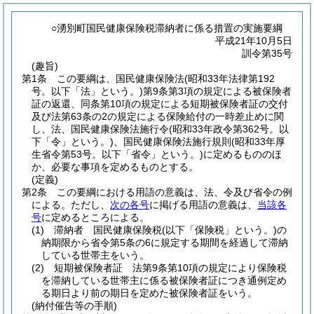
○湧別町国民健康保険税滞納者に係る措置の実施要綱
平成21年10月5日
訓令第35号
(趣旨)
第1条
この要綱は、国民健康保険法
(昭和33年法律第192
号。以下「法」という。)
第9条第3項の規定による被保険者
証の返還、同条第10項の規定による短期被保険者証の交付
及び法第63条の2の規定による保険給付の一時差止めに関
し、法、国民健康保険法施行令
(昭和33年政令第362号。以
下「令」という。)
、国民健康保険法施行規則
(昭和33年厚
生省令第53号。以下「省令」という。)
に定めるもののほ
か、必要な事項を定めるものとする。
(定義)
第2条
この要綱における用語の意義は、法、令及び省令の例
による。
ただし、
次の各号
に掲げる用語の意義は、
当該各
号
に定めるところによる。
(1)
滞納者 国民健康保険税
(以下「保険税」という。)
の
納期限から省令第5条の6に規定する期間を経過して滞納
している世帯主をいう。
(2)
短期被保険者証 法第9条第10項の規定により保険税
を滞納している世帯主に係る被保険者証につき通例定め
る期日より前の期日を定めた被保険者証をいう。
(納付催告等の手順)