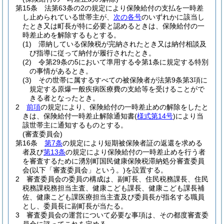
第15条
法第63条の2の規定により保険給付の支払を一時差
し止められている世帯主が、
次の各号
のいずれかに該当し
たとき又は町長が特に必要と認めるときは、保険給付の一
時差止めを解除するもとする。
(1)
滞納している保険税が完納されたとき又は納付相談及
び指導に従って納付が履行されたとき。
(2)
令第29条の5において準用する令第1条に規定する特別
の事情があるとき。
(3)
その世帯に属するすべての被保険者が法第9条第3項に
規定する原爆一般疾病医療費の支給等を受けることがで
きる者となったとき。
2
前項
の規定により、保険給付の一時差止めの解除をしたと
きは、保険給付一時差止解除通知書
(
様式第14号
)
により当
該世帯主に通知するものとする。
(審査委員会)
第16条
第7条
の規定により短期被保険者証の返還を求める
者及び
第13条
の規定により保険給付の一時差止めを行う者
を審査するために湧別町国民健康保険税滞納処分審査委員
会
(以下「審査委員会」という。)
を設置する。
2
審査委員会の委員の構成は、副町長、住民税務課長、住民
税務課税務担当主査、健康こども課長、健康こども課長補
佐、健康こども課医療担当主査及び委員長が指名する職員
とし、委員長に副町長が当たる。
3
審査委員会の運営について必要な事項は、その都度審査委