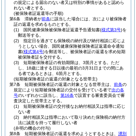
の規定による届出のない者又は特別の事情があると認めら
れない者とする。
(被保険者証返還等の手順)
第6条
滞納者が
前条
に該当した場合には、次により被保険者
証の返還を求めるものとする。
(1)
国民健康保険被保険者証返還予告通知書
(
様式第3号
)
を
郵送等する。
(2)
指定日を過ぎても保険税の納付及び納付相談に応じよ
うとしない場合、国民健康保険被保険者証返還命令通知
書
(
様式第4号
)
を郵送等し、被保険者証の返還を求め短期
被保険者証を交付する。
(3)
短期被保険者証の有効期限は、3箇月とする。
ただ
し、18歳に達する日以後の最初の3月31日までの間にあ
る者であるときは、6箇月とする。
(短期被保険者証の返還の対象となる世帯主)
第7条
短期被保険者証の返還の対象となる世帯主は、
前条
の
規定により短期被保険者証の交付を受けている者で
次の各
号
のいずれかに該当し、
第16条
で設置する審査委員会で審
査決定した世帯主とする。
(1)
短期被保険者証の交付後なお納付相談又は指導に応じ
ない者
(2)
納付相談又は指導において取り決めた保険税の納付方
法に誠意を持って履行しない者
(弁明の機会の付与)
第8条
短期被保険者証の返還を求めようとするときは、
湧別