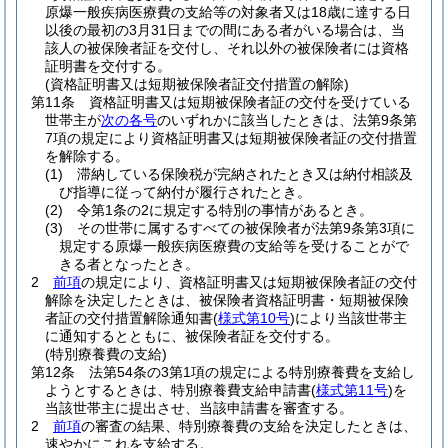
原爆一般疾病医療費の支給等の対象者又は18歳に達する日
以後の最初の3月31日までの間にある者がいる場合は、当
該人の被保険者証を交付し、それ以外の被保険者には資格
証明書を交付する。
(資格証明書又は短期被保険者証交付措置の解除)
第11条
資格証明書又は短期被保険者証の交付を受けている
世帯主が
次の各号
のいずれかに該当したときは、法第9条第
7項の規定により資格証明書又は短期被保険者証の交付措置
を解除する。
(1)
滞納している保険税が完納されたとき又は納付相談及
び指導に従って納付が履行されたとき。
(2)
令第1条の2に規定する特別の事情があるとき。
(3)
その世帯に属するすべての被保険者が法第9条第3項に
規定する原爆一般疾病医療費の支給等を受けることがで
きる者となったとき。
2
前項
の規定により、資格証明書又は短期被保険者証の交付
解除を決定したときは、被保険者資格証明書・短期被保険
者証の交付措置解除通知書
(
様式第10号
)
により当該世帯主
に通知するとともに、被保険者証を交付する。
(特別療養費の支給)
第12条
法第54条の3第1項の規定による特別療養費を支給し
ようとするときは、特別療養費支給申請書
(
様式第11号
)
を
当該世帯主に提出させ、当該申請書を審査する。
2
前項
の審査の結果、特別療養費の支給を決定したときは、
速やかにこれを支給する。