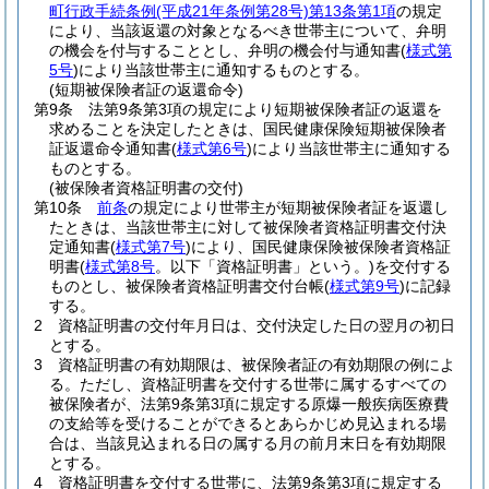
町行政手続条例
(平成21年条例第28号)
第13条第1項
の規定
により、当該返還の対象となるべき世帯主について、弁明
の機会を付与することとし、弁明の機会付与通知書
(
様式第
5号
)
により当該世帯主に通知するものとする。
(短期被保険者証の返還命令)
第9条
法第9条第3項の規定により短期被保険者証の返還を
求めることを決定したときは、国民健康保険短期被保険者
証返還命令通知書
(
様式第6号
)
により当該世帯主に通知する
ものとする。
(被保険者資格証明書の交付)
第10条
前条
の規定により世帯主が短期被保険者証を返還し
たときは、当該世帯主に対して被保険者資格証明書交付決
定通知書
(
様式第7号
)
により、国民健康保険被保険者資格証
明書
(
様式第8号
。以下「資格証明書」という。)
を交付する
ものとし、被保険者資格証明書交付台帳
(
様式第9号
)
に記録
する。
2
資格証明書の交付年月日は、交付決定した日の翌月の初日
とする。
3
資格証明書の有効期限は、被保険者証の有効期限の例によ
る。
ただし、資格証明書を交付する世帯に属するすべての
被保険者が、法第9条第3項に規定する原爆一般疾病医療費
の支給等を受けることができるとあらかじめ見込まれる場
合は、当該見込まれる日の属する月の前月末日を有効期限
とする。
4
資格証明書を交付する世帯に、法第9条第3項に規定する