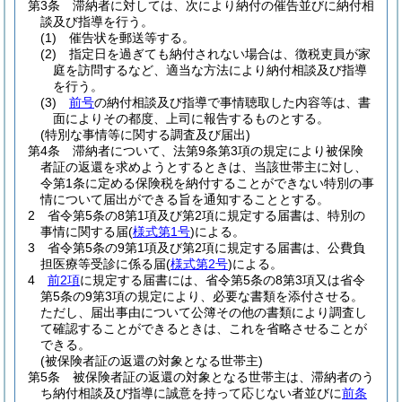
第3条
滞納者に対しては、次により納付の催告並びに納付相
談及び指導を行う。
(1)
催告状を郵送等する。
(2)
指定日を過ぎても納付されない場合は、徴税吏員が家
庭を訪問するなど、適当な方法により納付相談及び指導
を行う。
(3)
前号
の納付相談及び指導で事情聴取した内容等は、書
面によりその都度、上司に報告するものとする。
(特別な事情等に関する調査及び届出)
第4条
滞納者について、法第9条第3項の規定により被保険
者証の返還を求めようとするときは、当該世帯主に対し、
令第1条に定める保険税を納付することができない特別の事
情について届出ができる旨を通知することとする。
2
省令第5条の8第1項及び第2項に規定する届書は、特別の
事情に関する届
(
様式第1号
)
による。
3
省令第5条の9第1項及び第2項に規定する届書は、公費負
担医療等受診に係る届
(
様式第2号
)
による。
4
前2項
に規定する届書には、省令第5条の8第3項又は省令
第5条の9第3項の規定により、必要な書類を添付させる。
ただし、届出事由について公簿その他の書類により調査し
て確認することができるときは、これを省略させることが
できる。
(被保険者証の返還の対象となる世帯主)
第5条
被保険者証の返還の対象となる世帯主は、滞納者のう
ち納付相談及び指導に誠意を持って応じない者並びに
前条