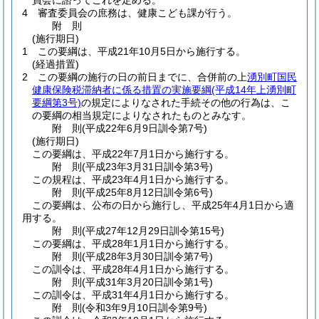
員会に諮ってこれを定める。
4
審査委員会の庶務は、健康こども課が行う。
附
則
(施行期日)
1
この要綱は、平成21年10月5日から施行する。
(経過措置)
2
この要綱の施行の日の前日までに、合併前の上
湧別町国民
健康保険税滞納者に係る措置の実施要綱
(平成14年上湧別町
要綱第3号)
の規定によりなされた手続その他の行為は、こ
の要綱の相当規定によりなされたものとみなす。
附
則
(平成22年6月9日
訓令第7号)
(施行期日)
この要綱は、平成22年7月1日から施行する。
附
則
(平成23年3月31日
訓令第3号)
この規程は、平成23年4月1日から施行する。
附
則
(平成25年8月12日
訓令第6号)
この要綱は、公布の日から施行し、平成25年4月1日から適
用する。
附
則
(平成27年12月29日
訓令第15号)
この要綱は、平成28年1月1日から施行する。
附
則
(平成28年3月30日
訓令第7号)
この訓令は、平成28年4月1日から施行する。
附
則
(平成31年3月20日
訓令第1号)
この訓令は、平成31年4月1日から施行する。
附
則
(令和3年9月10日
訓令第9号)