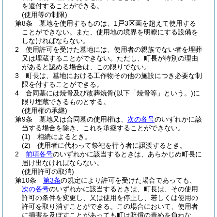
を還付することができる。
(使用等の制限)
第8条
墓地を使用するものは、1戸3区画を超えて使用する
ことができない。
また、使用地の境界を明瞭にする設備を
しなければならない。
2
使用許可を受けた墓地には、使用者の親族でない者を埋葬
又は埋蔵することができない。
ただし、町長が特別の理由
があると認める場合は、この限りでない。
3
町長は、墓地における工作物その他の施設につき必要な制
限を付することができる。
4
合同墓には焼骨及び改葬焼骨
(以下「焼骨等」という。)
に
限り埋蔵できるものとする。
(使用権の承継)
第9条
墓地又は合同墓の使用権は、
次の各号
のいずれかに該
当する場合を除き、これを承継することができない。
(1)
相続によるとき。
(2)
使用者に代わって祭祀を行う者に譲渡するとき。
2
前項各号
のいずれかに該当するときは、あらかじめ町長に
届け出なければならない。
(使用許可の取消)
第10条
第3条
の規定により許可を受けた場合であっても、
次の各号
のいずれかに該当するときは、町長は、その使用
許可の条件を変更し、又は使用を停止し、若しくは使用の
許可を取り消すことができる。
この場合において、使用者
に損害を及ぼすことがあっても町は賠償の責めを負わな