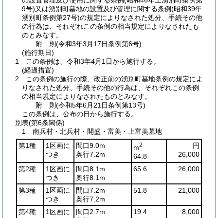
の設置管理及び使用に関する条例
(昭和46年上湧別町条例第
9号)
又は湧別町墓地の設置及び管理に関する条例
(昭和39年
湧別町条例第27号)
の規定によりなされた処分、手続その他
の行為は、それぞれこの条例の相当規定によりなされたも
のとみなす。
附
則
(令和3年3月17日
条例第6号)
(施行期日)
1
この条例は、令和3年4月1日から施行する。
(経過措置)
2
この条例の施行の際、改正前の湧別町墓地条例の規定によ
りなされた処分、手続その他の行為は、それぞれこの条例
の相当規定によりなされたものとみなす。
附
則
(令和5年6月21日
条例第13号)
この条例は、公布の日から施行する。
別表
(第6条関係)
1 南兵村・北兵村・開盛・富美・上富美墓地
第1種
1区画に
間口9.0m
2
円
m
つき
奥行7.2m
26,000
64.8
第2種
1区画に
間口8.1m
65.6
26,000
つき
奥行8.1m
第3種
1区画に
間口7.2m
51.8
21,000
つき
奥行7.2m
第4種
1区画に
間口2.7m
19.4
8,000