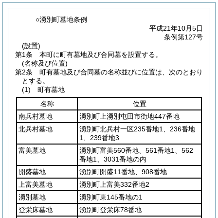
○湧別町墓地条例
平成21年10月5日
条例第127号
(設置)
第1条
本町に町有墓地及び合同墓を設置する。
(名称及び位置)
第2条
町有墓地及び合同墓の名称並びに位置は、次のとおり
とする。
(1)
町有墓地
名称
位置
南兵村墓地
湧別町上湧別屯田市街地447番地
北兵村墓地
湧別町北兵村一区235番地1、236番地
1、239番地3
富美墓地
湧別町富美560番地、561番地1、562
番地1、3031番地の内
開盛墓地
湧別町開盛11番地、908番地
上富美墓地
湧別町上富美332番地2
湧別墓地
湧別町東145番地の1
登栄床墓地
湧別町登栄床78番地