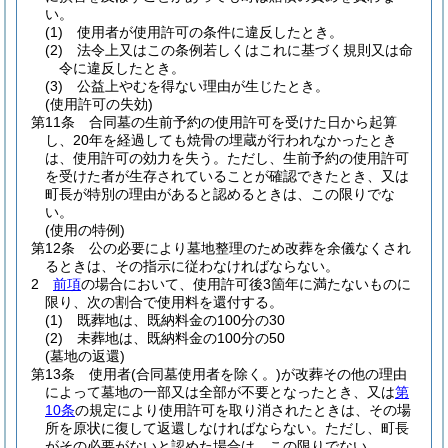
い。
(1)
使用者が使用許可の条件に違反したとき。
(2)
法令上又はこの条例若しくはこれに基づく規則又は命
令に違反したとき。
(3)
公益上やむを得ない理由が生じたとき。
(使用許可の失効)
第11条
合同墓の生前予約の使用許可を受けた日から起算
し、20年を経過しても焼骨の埋蔵が行われなかったとき
は、使用許可の効力を失う。
ただし、生前予約の使用許可
を受けた者が生存されていることが確認できたとき、又は
町長が特別の理由があると認めるときは、この限りでな
い。
(使用の特例)
第12条
公の必要により墓地整理のため改葬を余儀なくされ
るときは、その指示に従わなければならない。
2
前項
の場合において、使用許可後3箇年に満たないものに
限り、次の割合で使用料を還付する。
(1)
既葬地は、既納料金の100分の30
(2)
未葬地は、既納料金の100分の50
(墓地の返還)
第13条
使用者
(合同墓使用者を除く。)
が改葬その他の理由
によって墓地の一部又は全部が不要となったとき、又は
第
10条
の規定により使用許可を取り消されたときは、その場
所を原状に復して返還しなければならない。
ただし、町長
がその必要がないと認めた場合は、この限りでない。