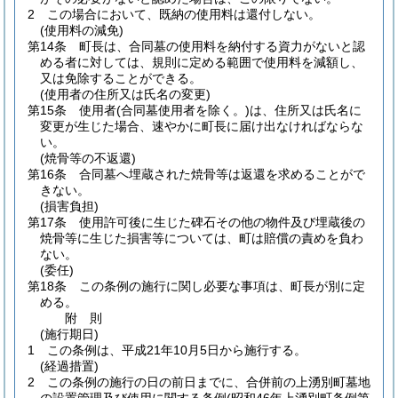
2
この場合において、既納の使用料は還付しない。
(使用料の減免)
第14条
町長は、合同墓の使用料を納付する資力がないと認
める者に対しては、規則に定める範囲で使用料を減額し、
又は免除することができる。
(使用者の住所又は氏名の変更)
第15条
使用者
(合同墓使用者を除く。)
は、住所又は氏名に
変更が生じた場合、速やかに町長に届け出なければならな
い。
(焼骨等の不返還)
第16条
合同墓へ埋蔵された焼骨等は返還を求めることがで
きない。
(損害負担)
第17条
使用許可後に生じた碑石その他の物件及び埋蔵後の
焼骨等に生じた損害等については、町は賠償の責めを負わ
ない。
(委任)
第18条
この条例の施行に関し必要な事項は、町長が別に定
める。
附
則
(施行期日)
1
この条例は、平成21年10月5日から施行する。
(経過措置)
2
この条例の施行の日の前日までに、合併前の上湧別町墓地