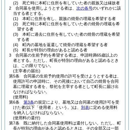
(2)
死亡時に本町に住所を有していた者の親族又は縁故者
2
合同墓を使用しようとする者は、
次の各号
のいずれかに該
当する者とする。
(1)
本町に住所を有し、親族の焼骨の埋蔵を希望する者
(2)
死亡時に本町に住所を有していた者の焼骨の埋蔵を希
望する者
(3)
本町に過去に住所を有していた者の焼骨の埋蔵を希望
する者
(4)
町内の墓地を返還して焼骨の埋蔵を希望する者
(5)
町長が特別の理由があると認める者
3
合同墓の生前予約を希望する者は、申請時満65歳以上の
者とする。
ただし、町長が特別の理由があると認めるとき
は、この限りでない。
(主宰者の届出)
第5条
合同墓の生前予約使用の許可を受けようとする者は、
使用許可の申請時に、その死後において自己の焼骨を合同
墓に埋蔵する者を、祭祀を主宰する者として町長に届け出
なければならない。
(使用料)
第6条
第3条
の規定により、墓地又は合同墓の使用許可を受
けた者
(以下「使用者」という。)
は、
別表
に定める使用料
を納入しなければならない。
(使用料の還付)
第7条
既に納付した合同墓使用料は還付しない。
ただし、町
長が特別の理由があると認めるときは、その全部又は一部