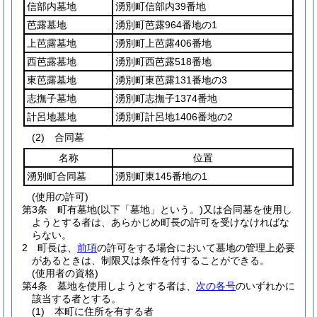
信部内墓地
湧別町信部内39番地
芭露墓地
湧別町芭露964番地の1
上芭露墓地
湧別町上芭露406番地
西芭露墓地
湧別町西芭露518番地
東芭露墓地
湧別町東芭露131番地の3
志撫子墓地
湧別町志撫子1374番地
計呂地墓地
湧別町計呂地1406番地の2
(2)
合同墓
名称
位置
湧別町合同墓
湧別町東145番地の1
(使用の許可)
第3条
町有墓地
(以下「墓地」という。)
又は合同墓を使用し
ようとする者は、あらかじめ町長の許可を受けなければな
らない。
2
町長は、
前項
の許可をする場合において墓地の管理上必要
があるときは、制限又は条件を付することができる。
(使用者の資格)
第4条
墓地を使用しようとする者は、
次の各号
のいずれかに
該当する者とする。
(1)
本町に住所を有する者