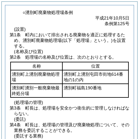
○湧別町廃棄物処理場条例
平成21年10月5日
条例第125号
(設置)
第1条
町内において排出される廃棄物を適正に処理するた
め、湧別町廃棄物処理場
(以下「処理場」という。)
を設置
する。
(名称及び位置)
第2条
処理場の名称及び位置は、次のとおりとする。
名称
位置
湧別町上湧別廃棄物処理
湧別町上湧別屯田市街地614番
場
地の1の内
湧別町湧別一般廃棄物最
湧別町福島190番地
終処分場
(処理場の管理)
第3条
町長は、処理場を安全かつ衛生的に管理しなければな
らない。
(委託)
第4条
町長は、処理場の管理及び廃棄物処理について、その
業務を委託することができる。
(委託する業務)