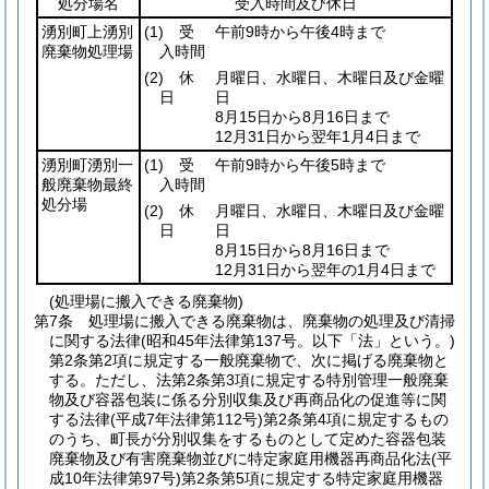
処分場名
受入時間及び休日
湧別町上湧別
(1)
受
午前9時から午後4時まで
廃棄物処理場
入時間
(2)
休
月曜日、水曜日、木曜日及び金曜
日
日
8月15日から8月16日まで
12月31日から翌年1月4日まで
湧別町湧別一
(1)
受
午前9時から午後5時まで
般廃棄物最終
入時間
処分場
(2)
休
月曜日、水曜日、木曜日及び金曜
日
日
8月15日から8月16日まで
12月31日から翌年の1月4日まで
(処理場に搬入できる廃棄物)
第7条
処理場に搬入できる廃棄物は、廃棄物の処理及び清掃
に関する法律
(昭和45年法律第137号。以下「法」という。)
第2条第2項に規定する一般廃棄物で、次に掲げる廃棄物と
する。
ただし、法第2条第3項に規定する特別管理一般廃棄
物及び容器包装に係る分別収集及び再商品化の促進等に関
する法律
(平成7年法律第112号)
第2条第4項に規定するもの
のうち、町長が分別収集をするものとして定めた容器包装
廃棄物及び有害廃棄物並びに特定家庭用機器再商品化法
(平
成10年法律第97号)
第2条第5項に規定する特定家庭用機器