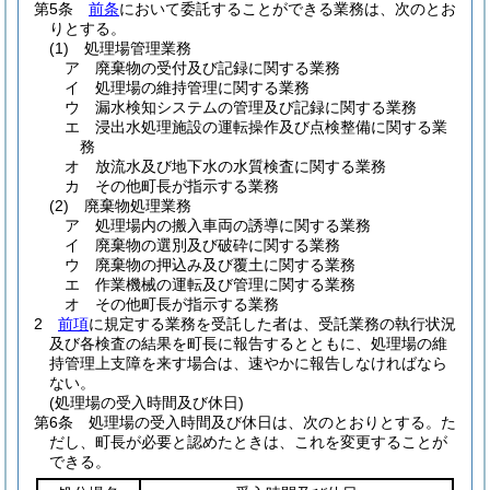
第5条
前条
において委託することができる業務は、次のとお
りとする。
(1)
処理場管理業務
ア
廃棄物の受付及び記録に関する業務
イ
処理場の維持管理に関する業務
ウ
漏水検知システムの管理及び記録に関する業務
エ
浸出水処理施設の運転操作及び点検整備に関する業
務
オ
放流水及び地下水の水質検査に関する業務
カ
その他町長が指示する業務
(2)
廃棄物処理業務
ア
処理場内の搬入車両の誘導に関する業務
イ
廃棄物の選別及び破砕に関する業務
ウ
廃棄物の押込み及び覆土に関する業務
エ
作業機械の運転及び管理に関する業務
オ
その他町長が指示する業務
2
前項
に規定する業務を受託した者は、受託業務の執行状況
及び各検査の結果を町長に報告するとともに、処理場の維
持管理上支障を来す場合は、速やかに報告しなければなら
ない。
(処理場の受入時間及び休日)
第6条
処理場の受入時間及び休日は、次のとおりとする。
た
だし、町長が必要と認めたときは、これを変更することが
できる。