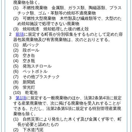
廃棄物を除く。
(1)
不燃性廃棄物 金属類、ガラス類、陶磁器類、プラス
チック類、ゴム・革類等の焼却不適廃棄物
(2)
可燃性大型廃棄物 木竹類及び繊維類等で、大型のた
め焼却施設で処理できない廃棄物
(3)
焼却残渣 焼却処理した後の燃え殻
2
前項
に規定する町長が分別収集をするものとして定めた容
器包装廃棄物及び有害廃棄物は、次のとおりとする。
(1)
紙パック
(2)
段ボール
(3)
空き缶
(4)
空き瓶
(5)
発泡スチロール
(6)
ペットボトル
(7)
その他プラスチック
(8)
新聞紙
(9)
蛍光灯
(10)
乾電池
3
第1項
に規定する一般廃棄物のほか、法第2条第4項に規定
する産業廃棄物で、次に掲げる廃棄物を受入れすることが
できる。
ただし、法第2条第5項に規定する特別管理産業廃
棄物を除く。
(1)
自然災害により発生した木くず及び金属くず等で、町
長が必要と認めたもの
(2)
下水道汚泥