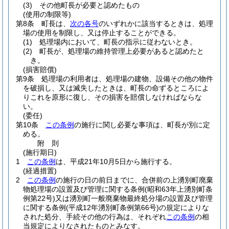
(3)
その他町長が必要と認めたもの
(使用の制限等)
第8条
町長は、
次の各号
のいずれかに該当するときは、処理
場の使用を制限し、又は停止することができる。
(1)
処理場内において、町長の指示に従わないとき。
(2)
町長が、処理場の維持管理上必要があると認めたと
き。
(損害賠償)
第9条
処理場の利用者は、処理場の建物、設備その他の物件
を破損し、又は滅失したときは、町長の命ずるところによ
りこれを原形に復し、その損害を賠償しなければならな
い。
(委任)
第10条
この条例
の施行に関し必要な事項は、町長が別に定
める。
附
則
(施行期日)
1
この条例
は、平成21年10月5日から施行する。
(経過措置)
2
この条例
の施行の日の前日までに、合併前の上湧別町廃棄
物処理場の設置及び管理に関する条例
(昭和63年上湧別町条
例第22号)
又は湧別町一般廃棄物最終処分場の設置及び管理
に関する条例
(平成12年湧別町条例第66号)
の規定によりな
された処分、手続その他の行為は、それぞれ
この条例
の相
当規定によりなされたものとみなす。