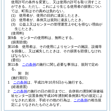
使用許可の条件を変更し、又は使用の許可を取り消すこと
ができる。
ただし、これにより生じる使用者の損害につい
ては、町長はその責めは負わない。
(1)
使用者が、使用の目的に違反したとき。
(2)
使用者が、条例又は規則に違反したとき。
(3)
公益上又はセンターの管理運営上やむを得ない理由が
生じたとき。
(使用料)
第9条
センターの使用料は、無料とする。
(損害賠償)
第10条
使用者は、その使用によりセンターの施設、設備等
を損傷し、又は滅失したときは、その損害を賠償しなけれ
ばならない。
(委任)
第11条
この条例
の施行に関し必要な事項は、規則で定め
る。
附
則
(施行期日)
1
この条例
は、平成21年10月5日から施行する。
(経過措置)
2
この条例
の施行の日の前日までに、合併前の湧別町保健福
祉センター設置条例
(平成10年湧別町条例第1号)
の規定によ
りなされた処分、手続その他の行為は、
この条例
の相当規
定によりなされたものとみなす。