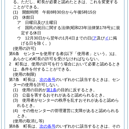
る。
ただし、町長が必要と認めたときは、これを変更する
ことができる。
(1)
開館時間 午前8時30分から午後5時15分
(2)
休館日
ア
日曜日及び土曜日
イ
国民の祝日に関する法律
(昭和23年法律第178号)
に規
定する休日
ウ
12月30日から翌年の1月4日までの日
(
ア
及び
イ
に掲
げる日を除く。)
(使用の許可)
第6条
センターを使用する者
(以下「使用者」という。)
は、
あらかじめ町長の許可を受けなければならない。
2
町長は、使用の許可を行う場合において必要と認めるとき
は、条件を付することができる。
(使用の制限)
第7条
町長は、
次の各号
のいずれかに該当するときは、セン
ターの使用を許可しない。
(1)
使用の目的が
第1条
の目的に反するとき。
(2)
公益を害するおそれがあると認められるとき。
(3)
使用者がセンターの秩序を乱すおそれがあると認めら
れるとき。
(4)
その他センターの管理運営に支障があると認められる
とき。
(使用の取消し等)
第8条
町長は、
次の各号
のいずれかに該当するときは、その