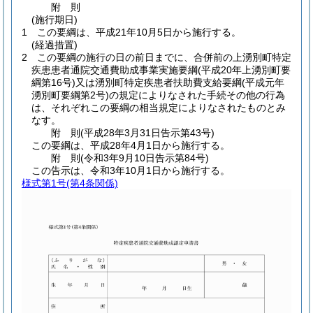
附
則
(施行期日)
1
この要綱は、平成21年10月5日から施行する。
(経過措置)
2
この要綱の施行の日の前日までに、合併前の上湧別町特定
疾患患者通院交通費助成事業実施要綱
(平成20年上湧別町要
綱第16号)
又は湧別町特定疾患者扶助費支給要綱
(平成元年
湧別町要綱第2号)
の規定によりなされた手続その他の行為
は、それぞれこの要綱の相当規定によりなされたものとみ
なす。
附
則
(平成28年3月31日
告示第43号)
この要綱は、平成28年4月1日から施行する。
附
則
(令和3年9月10日
告示第84号)
この告示は、令和3年10月1日から施行する。
様式第1号
(第4条関係)