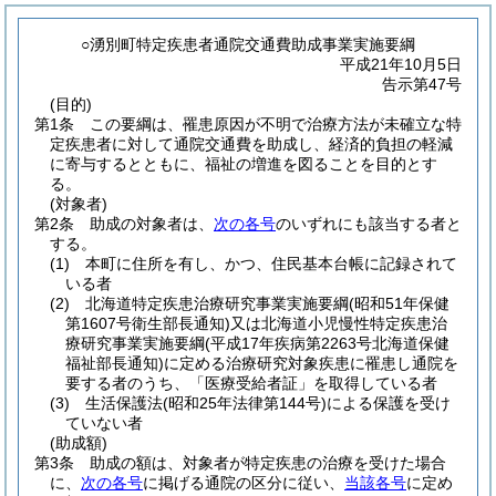
○湧別町特定疾患者通院交通費助成事業実施要綱
平成21年10月5日
告示第47号
(目的)
第1条
この要綱は、罹患原因が不明で治療方法が未確立な特
定疾患者に対して通院交通費を助成し、経済的負担の軽減
に寄与するとともに、福祉の増進を図ることを目的とす
る。
(対象者)
第2条
助成の対象者は、
次の各号
のいずれにも該当する者と
する。
(1)
本町に住所を有し、かつ、住民基本台帳に記録されて
いる者
(2)
北海道特定疾患治療研究事業実施要綱
(昭和51年保健
第1607号衛生部長通知)
又は北海道小児慢性特定疾患治
療研究事業実施要綱
(平成17年疾病第2263号北海道保健
福祉部長通知)
に定める治療研究対象疾患に罹患し通院を
要する者のうち、「医療受給者証」を取得している者
(3)
生活保護法
(昭和25年法律第144号)
による保護を受け
ていない者
(助成額)
第3条
助成の額は、対象者が特定疾患の治療を受けた場合
に、
次の各号
に掲げる通院の区分に従い、
当該各号
に定め