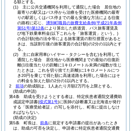
る額とする。
(1)
主に公共交通機関を利用して通院した場合 居住地の
最寄りの駅又はバス停から治療を受けた医療機関の最寄
りの駅若しくはバス停までの最も安価な方法による往復
の路程に応じ、
湧別町職員の旅費支給条例
(平成21年条例
第51号)
第12条
により算出した鉄道賃、バス旅客運賃及
び地下鉄乗車料金
(以下これらを「旅客運賃」という。)
の合計額
(他の法令等による旅客運賃の割引措置があると
きは、当該割引後の旅客運賃の合計額)
の2分の1以内とす
る。
(2)
主に自家用車
(ハイヤー・タクシーを含む)
を利用して
通院した場合 居住地から医療機関までの最短の往復距
離
(1往復当たりの距離に1キロメートル未満の端数が生じ
たときは、これを切り捨てた距離)
に1キロメートルにつ
き20円を乗じて得た額に高速道路を利用した場合にはそ
の料金を加えた額の2分の1以内とする。
2
前項
の助成額は、1人あたり月額2万円を上限とする。
(助成の申請)
第4条
助成を受けようとする者は、特定疾患者通院交通費助
成認定申請書
(
様式第1号
)
に医師の診断書又は北海道が発行
する「医療受給者証」の写しを添付し、町長に提出しなけ
ればならない。
(助成の決定)
第5条
町長は、
前条
に規定する申請書の提出があったとき
は、助成の可否を決定し、申請者に特定疾患者通院交通費