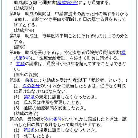
助成認定
(却下)
通知書
(
様式第2号
)
により通知する。
(助成期間)
第6条
助成の期間は、申請書提出のあった日の属する月から
支給し、支給すべき事由が消滅した日の属する月をもって
終了とする。
(助成方法)
第7条
助成は、毎年度四半期ごとにそれぞれの月までの分と
する。
(請求)
第8条
助成を受ける者は、特定疾患者通院交通費請求書
(
様
式第3号
)
に「医療受給者証」を添えて町長に請求する。
2
前項
の請求は、通院日から1年を超えてすることはできな
い。
(届出の義務)
第9条
前条
により助成を受けた者
(以下「受給者」という。)
は、
次の各号
のいずれかに該当したときは、遅滞なく町長
に届け出なければならない。
(1)
第2条
の規定に該当しなくなったとき。
(2)
氏名又は住所を変更したとき。
(3)
通院の治療状態を変更したとき。
(助成の終了)
第10条
受給者が
次の各号
のいずれかに該当したときは、該
当した日の属する月をもって助成を終了する。
(1)
第2条
の規定に該当しなくなったとき。
(2)
死亡したとき。