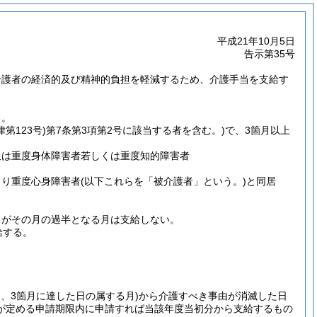
平成21年10月5日
告示第35号
介護者の経済的及び精神的負担を軽減するため、介護手当を支給す
る。
律第123号)
第7条第3項第2号に該当する者を含む。)
で、3箇月以上
又は重度身体障害者若しくは重度知的障害者
きり重度心身障害者
(以下これらを「被介護者」という。)
と同居
日がその月の過半となる月は支給しない。
給する。
、3箇月に達した日の属する月)
から介護すべき事由が消滅した日
が定める申請期限内に申請すれば当該年度当初分から支給するもの