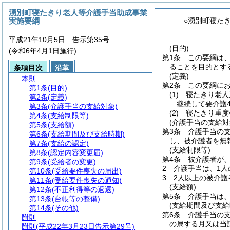
湧別町寝たきり老人等介護手当助成事業
実施要綱
○湧別町寝た
平成21年10月5日 告示第35号
(目的)
(令和6年4月1日施行)
第1条
この要綱は
ることを目的とす
条項目次
沿革
(定義)
本則
第2条
この要綱に
第1条
(目的)
(1)
寝たきり老人
第2条
(定義)
継続して要介護
第3条
(介護手当の支給対象)
(2)
寝たきり重度
第4条
(支給制限等)
(介護手当の支給対
第5条
(支給額)
第3条
介護手当の
第6条
(支給期間及び支給時期)
し、被介護者を無
第7条
(支給の認定)
(支給制限等)
第8条
(認定内容変更届)
第4条
被介護者が
第9条
(受給者の変更)
2
介護手当は、1人
第10条
(受給要件喪失の届出)
3
2人以上の被介
第11条
(受給要件喪失の通知)
(支給額)
第12条
(不正利得等の返還)
第5条
介護手当は、
第13条
(台帳等の整備)
(支給期間及び支給
第14条
(その他)
第6条
介護手当の
附則
の属する月又は当
附則
(平成22年3月23日告示第29号)