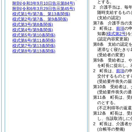
とする。
附則
(令和3年9月10日告示第84号)
2
介護手当は、毎年
附則
(令和6年3月29日告示第45号)
随時支給するもの
様式第1号
(第7条、第13条関係)
(支給の認定)
様式第2号
(第7条、第9条関係)
第7条
介護手当の
様式第3号
(第8条関係)
2
町長は、
前項
の
様式第4号
(第9条関係)
知書
(
様式第2号
)
を
様式第5号
(第10条関係)
(認定内容変更届)
様式第6号
(第11条関係)
第8条
支給の認定
様式第7号
(第13条関係)
遅滞なく寝たきり
様式第8号
(第13条関係)
(受給者の変更)
第9条
受給者は、
を町長に提出し、
2
町長は、
前項
の
交付するものとす
(受給要件喪失の届
第10条
受給者は、
(受給要件喪失の通
第11条
町長は、受
のとする。
(不正利得等の返還
第12条
町長は、受
し、当該取消しに
2
町長は、介護者
(台帳等の整備)