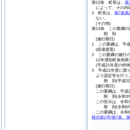
第13条
町長は、
第
によって、その内
2
町長は、
第7条第
ない。
(その他)
第14条
この要綱の
附
則
(施行期日)
1
この要綱は、平成
(経過措置)
2
この要綱の施行
12年湧別町条例第1
(平成21年度の特例
3
平成21年度に限
より認定等を行う
附
則
(平成2
(施行期日)
この要綱は、平成2
附
則
(令和3
この告示は、令和3
附
則
(令和6
この要綱は、令和
様式第1号
(第7条、第