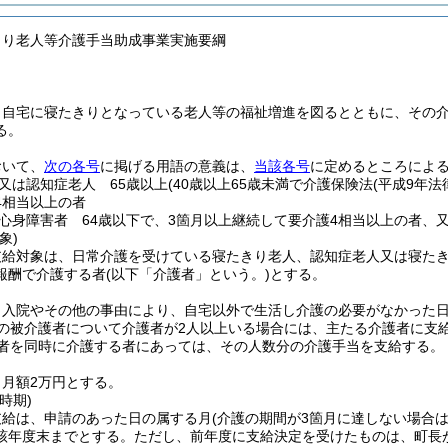
きり老人等介護手当助成事業実施要綱
、自宅に寝たきりとなっている老人等の福祉増進を図るとともに、その
る。
おいて、
次の各号
に掲げる用語の意義は、
当該各号
に定めるところによ
又は認知症老人 65歳以上
(40歳以上65歳未満で介護保険法
(平成9年法
4相当以上の者
心身障害者 64歳以下で、3箇月以上継続して要介護4相当以上の者、
象)
支給対象は、日常介護を受けている寝たきり老人、認知症老人又は寝た
報酬で介護する者
(以下「介護者」という。)
とする。
、入院やその他の事由により、自宅以外で生活し介護の必要がなかった
の被介護者について介護者が2人以上いる場合には、主たる介護者に支
護者を同時に介護する者にあっては、その人数分の介護手当を支給する。
月額2万円とする。
時期)
支給は、申請のあった日の属する月
(介護の期間が3箇月に達しない場合は
該年度末までとする。
ただし、前年度に支給決定を受けたものは、町長