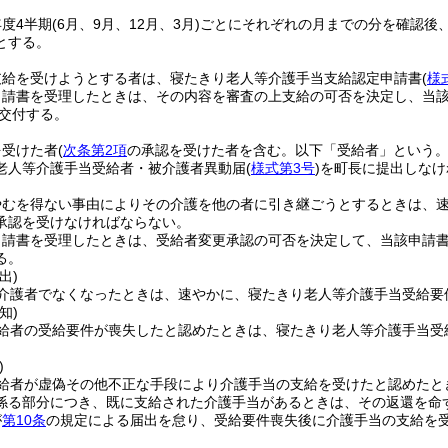
度4半期
(6月、9月、12月、3月)
ごとにそれぞれの月までの分を確認後
とする。
支給を受けようとする者は、寝たきり老人等介護手当支給認定申請書
(
様
申請書を受理したときは、その内容を審査の上支給の可否を決定し、当
交付する。
を受けた者
(
次条第2項
の承認を受けた者を含む。以下「受給者」という。
老人等介護手当受給者・被介護者異動届
(
様式第3号
)
を町長に提出しなけ
やむを得ない事由によりその介護を他の者に引き継ごうとするときは、
承認を受けなければならない。
申請書を受理したときは、受給者変更承認の可否を決定して、当該申請
る。
出)
介護者でなくなったときは、速やかに、寝たきり老人等介護手当受給要
知)
給者の受給要件が喪失したと認めたときは、寝たきり老人等介護手当受
)
給者が虚偽その他不正な手段により介護手当の支給を受けたと認めたと
係る部分につき、既に支給された介護手当があるときは、その返還を命
が
第10条
の規定による届出を怠り、受給要件喪失後に介護手当の支給を