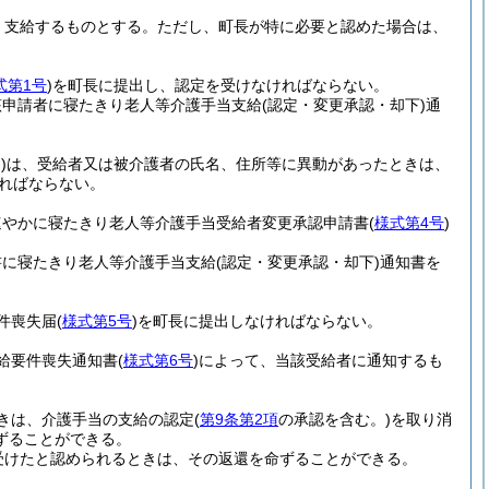
、支給するものとする。
ただし、町長が特に必要と認めた場合は、
式第1号
)
を町長に提出し、認定を受けなければならない。
該申請者に寝たきり老人等介護手当支給
(認定・変更承認・却下)
通
)
は、受給者又は被介護者の氏名、住所等に異動があったときは、
ればならない。
速やかに寝たきり老人等介護手当受給者変更承認申請書
(
様式第4号
)
書に寝たきり老人等介護手当支給
(認定・変更承認・却下)
通知書を
件喪失届
(
様式第5号
)
を町長に提出しなければならない。
給要件喪失通知書
(
様式第6号
)
によって、当該受給者に通知するも
きは、介護手当の支給の認定
(
第9条第2項
の承認を含む。)
を取り消
ずることができる。
受けたと認められるときは、その返還を命ずることができる。