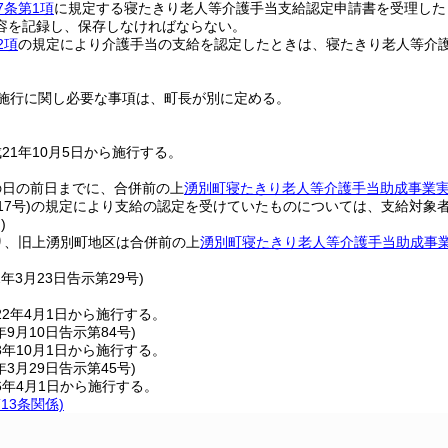
7条第1項
に規定する寝たきり老人等介護手当支給認定申請書を受理した
容を記録し、保存しなければならない。
2項
の規定により介護手当の支給を認定したときは、寝たきり老人等介
施行に関し必要な事項は、町長が別に定める。
21年10月5日から施行する。
の日の前日までに、合併前の上
湧別町寝たきり老人等介護手当助成事業
7号)
の規定により支給の認定を受けていたものについては、支給対象
)
り、旧上湧別町地区は合併前の上
湧別町寝たきり老人等介護手当助成事
。
2年3月23日
告示第29号)
2年4月1日から施行する。
年9月10日
告示第84号)
年10月1日から施行する。
年3月29日
告示第45号)
6年4月1日から施行する。
13条関係)