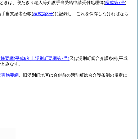
ときは、寝たきり老人等介護手当受給申請受付処理簿
(
様式第7号
)
護手当支給者台帳
(
様式第8号
)
に記録し、これを保存しなければなら
実施要綱
(平成6年上湧別町要綱第7号)
又は湧別町総合介護条例
(平成
者とみなす。
業実施要綱
、旧湧別町地区は合併前の湧別町総合介護条例の規定に