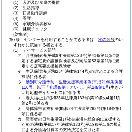
(1)
入浴及び食事の提供
(2)
生活指導
(3)
日常動作訓練
(4)
看護
(5)
家族介護者教室
(6)
健康チェック
(対象者)
第7条
センターを利用することができる者は、
次の各号
のい
ずれかに該当する者とする。
(1)
デイサービス部門
ア
介護保険法
(平成9年法律第123号)
第41条第1項に規
定する居宅要介護被保険者及び同法第53条第1項に規
定する居宅要支援被保険者
イ
生活保護法
(昭和25年法律第144号)
の規定による介護
扶助に係る者
ウ
湧別町介護予防・生活支援事業条例
(平成21年条例第
116号。以下「介護条例」という。)
第2条第1号
(生きが
い対応型デイサービス)
に係る者
エ
老人福祉法
(昭和38年法律第133号)
第10条の4第1項
第2号に係る者
オ
身体障害者福祉法
(昭和24年法律第283号)
第18条第1
項に係る者
カ
障害者の日常生活及び社会生活を総合的に支援する
ための法律
(平成17年法律第123号)
第19条第1項の規定
による介護給付費等の支給決定を受けた者