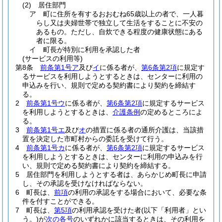
(2)
居住部門
ア
町に住所を有するおおむね65歳以上の者で、一人暮
らし又は夫婦世帯で独立して生活をすることに不安の
あるもの。
ただし、自炊できる程度の健康状態にある
者に限る。
イ
町長が特別に利用を承認した者
(サービスの利用等)
第8条
前条第1号ア
及び
イ
に係る者が、
第6条第2項
に規定す
るサービスを利用しようとするときは、センターに利用の
申込みを行い、規則で定める契約書により契約を締結す
る。
2
前条第1号ウ
に係る者が、
第6条第2項
に規定するサービス
を利用しようとするときは、
介護条例
の定めるところによ
る。
3
前条第1号エ
及び
オ
の措置に係る者の通所介護は、当該措
置を決定した市町村からの委託を受けて行う。
4
前条第1号カ
に係る者が、
第6条第2項
に規定するサービス
を利用しようとするときは、センターに利用の申込みを行
い、規則で定める契約書により契約を締結する。
5
居住部門を利用しようとする者は、あらかじめ町長に申請
し、その承認を受けなければならない。
6
町長は、
前項
の利用の承認をする場合において、必要な条
件を付すことができる。
7
町長は、
第5項
の利用承認を受けた者
(以下「利用者」とい
う。)
が
次の各号
のいずれかに該当するときは、その利用を