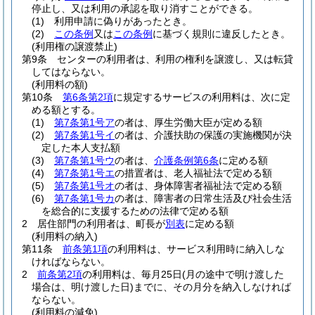
停止し、又は利用の承認を取り消すことができる。
(1)
利用申請に偽りがあったとき。
(2)
この条例
又は
この条例
に基づく規則に違反したとき。
(利用権の譲渡禁止)
第9条
センターの利用者は、利用の権利を譲渡し、又は転貸
してはならない。
(利用料の額)
第10条
第6条第2項
に規定するサービスの利用料は、次に定
める額とする。
(1)
第7条第1号ア
の者は、厚生労働大臣が定める額
(2)
第7条第1号イ
の者は、介護扶助の保護の実施機関が決
定した本人支払額
(3)
第7条第1号ウ
の者は、
介護条例第6条
に定める額
(4)
第7条第1号エ
の措置者は、老人福祉法で定める額
(5)
第7条第1号オ
の者は、身体障害者福祉法で定める額
(6)
第7条第1号カ
の者は、障害者の日常生活及び社会生活
を総合的に支援するための法律で定める額
2
居住部門の利用者は、町長が
別表
に定める額
(利用料の納入)
第11条
前条第1項
の利用料は、サービス利用時に納入しな
ければならない。
2
前条第2項
の利用料は、毎月25日
(月の途中で明け渡した
場合は、明け渡した日)
までに、その月分を納入しなければ
ならない。
(利用料の減免)