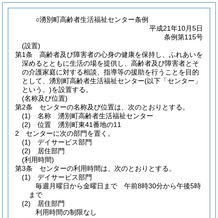
○湧別町高齢者生活福祉センター条例
平成21年10月5日
条例第115号
(設置)
第1条
高齢者及び障害者の心身の健康を保持し、ふれあいを
深めるとともに生活の場を提供し、高齢者及び障害者とそ
の介護家庭に対する相談、指導等の援助を行うことを目的
として、湧別町高齢者生活福祉センター
(以下「センター」
という。)
を設置する。
(名称及び位置)
第2条
センターの名称及び位置は、次のとおりとする。
(1)
名称 湧別町高齢者生活福祉センター
(2)
位置 湧別町東41番地の11
2
センターに次の部門を置く。
(1)
デイサービス部門
(2)
居住部門
(利用時間)
第3条
センターの利用時間は、次のとおりとする。
(1)
デイサービス部門
毎週月曜日から金曜日まで 午前8時30分から午後5時
まで
(2)
居住部門
利用時間の制限なし