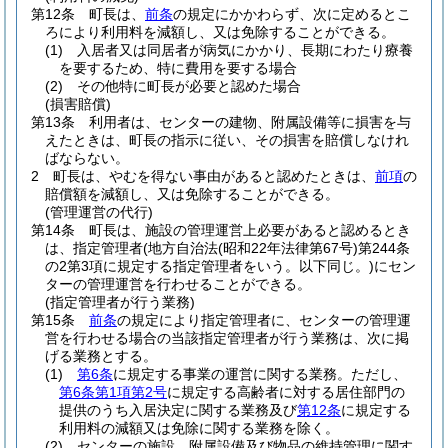
第12条
町長は、
前条
の規定にかかわらず、次に定めるとこ
ろにより利用料を減額し、又は免除することができる。
(1)
入居者又は同居者が病気にかかり、長期にわたり療養
を要するため、特に費用を要する場合
(2)
その他特に町長が必要と認めた場合
(損害賠償)
第13条
利用者は、センターの建物、附属設備等に損害を与
えたときは、町長の指示に従い、その損害を賠償しなけれ
ばならない。
2
町長は、やむを得ない事由があると認めたときは、
前項
の
賠償額を減額し、又は免除することができる。
(管理運営の代行)
第14条
町長は、施設の管理運営上必要があると認めるとき
は、指定管理者
(地方自治法
(昭和22年法律第67号)
第244条
の2第3項に規定する指定管理者をいう。以下同じ。)
にセン
ターの管理運営を行わせることができる。
(指定管理者が行う業務)
第15条
前条
の規定により指定管理者に、センターの管理運
営を行わせる場合の当該指定管理者が行う業務は、次に掲
げる業務とする。
(1)
第6条
に規定する事業の運営に関する業務。
ただし、
第6条第1項第2号
に規定する高齢者に対する居住部門の
提供のうち入居決定に関する業務及び
第12条
に規定する
利用料の減額又は免除に関する業務を除く。
(2)
センターの施設、附属設備及び物品の維持管理に関す