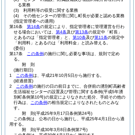
る業務
(3)
利用料等の収受に関する業務
(4)
その他センターの管理に関し町長が必要と認める業務
(指定管理者への適用)
第16条
第14条
の規定により、指定管理者に管理運営を行わ
せる場合においては、
第4条
及び
第13条
の規定中「町長」
とあるのは「指定管理者」と、
第10条
及び
第11条
の規定中
「利用料」とあるのは「利用料金」と読み替える。
(委任)
第17条
この条例
の施行に関し必要な事項は、規則で定め
る。
附
則
(施行期日)
1
この条例
は、平成21年10月5日から施行する。
(経過措置)
2
この条例
の施行の日の前日までに、合併前の湧別町高齢者
生活福祉センターの設置及び管理に関する条例
(平成5年湧
別町条例第10号)
の規定によりなされた処分、手続その他の
行為は、
この条例
の相当規定によりなされたものとみな
す。
附
則
(平成25年9月17日
条例第24号)
この条例は、公布の日から施行し、平成25年4月1日から適
用する。
附
則
(平成30年3月8日
条例第7号)