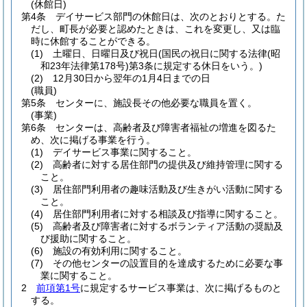
(休館日)
第4条
デイサービス部門の休館日は、次のとおりとする。
た
だし、町長が必要と認めたときは、これを変更し、又は臨
時に休館することができる。
(1)
土曜日、日曜日及び祝日
(国民の祝日に関する法律
(昭
和23年法律第178号)
第3条に規定する休日をいう。)
(2)
12月30日から翌年の1月4日までの日
(職員)
第5条
センターに、施設長その他必要な職員を置く。
(事業)
第6条
センターは、高齢者及び障害者福祉の増進を図るた
め、次に掲げる事業を行う。
(1)
デイサービス事業に関すること。
(2)
高齢者に対する居住部門の提供及び維持管理に関する
こと。
(3)
居住部門利用者の趣味活動及び生きがい活動に関する
こと。
(4)
居住部門利用者に対する相談及び指導に関すること。
(5)
高齢者及び障害者に対するボランティア活動の奨励及
び援助に関すること。
(6)
施設の有効利用に関すること。
(7)
その他センターの設置目的を達成するために必要な事
業に関すること。
2
前項第1号
に規定するサービス事業は、次に掲げるものと
する。