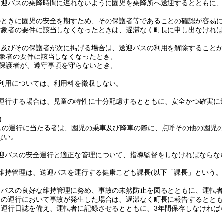
送迎バスの乗降時間に遅れないように園児を乗降所へ送迎するとともに
のときに園児の安全を期すため、その保護者等であることの確認が容易
対象者の要件に該当しなくなったときは、遅滞なく町長に申し出なけれ
児及びその保護者が次に掲げる場合は、送迎バスの利用を解除すること
象者の要件に該当しなくなったとき。
保護者が、遵守事項を守らないとき。
利用については、利用料を徴収しない。
運行する場合は、児童の特性に十分配慮するとともに、安全かつ確実に
)
スの運行に当たる者は、園児の乗車及び降車の際に、点呼その他の園児
ない。
迎バスの安全運行と適正な管理について、指導監督をしなければならな
維持管理は、送迎バスを運行する健康こども課長
(以下「課長」という。
。
迎バスの良好な維持管理に努め、事故の未然防止を図るとともに、運転
スの運行において事故が発生した場合は、遅滞なく町長に報告するとと
ス運行日誌を備え、運転者に記録させるとともに、3年間保存しなければ