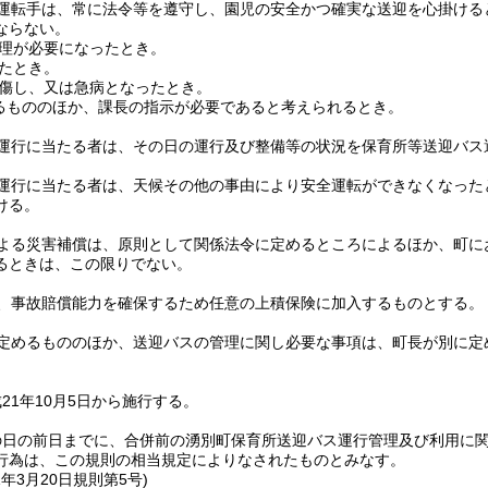
運転手は、常に法令等を遵守し、園児の安全かつ確実な送迎を心掛ける
ならない。
理が必要になったとき。
たとき。
傷し、又は急病となったとき。
るもののほか、課長の指示が必要であると考えられるとき。
運行に当たる者は、その日の運行及び整備等の状況を保育所等送迎バス
運行に当たる者は、天候その他の事由により安全運転ができなくなった
ける。
よる災害補償は、原則として関係法令に定めるところによるほか、町に
るときは、この限りでない。
、事故賠償能力を確保するため任意の上積保険に加入するものとする。
定めるもののほか、送迎バスの管理に関し必要な事項は、町長が別に定
21年10月5日から施行する。
の日の前日までに、合併前の湧別町保育所送迎バス運行管理及び利用に
行為は、この規則の相当規定によりなされたものとみなす。
1年3月20日
規則第5号)