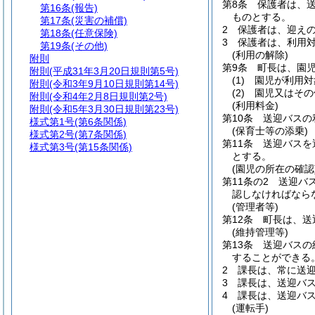
第8条
保護者は、
第16条
(報告)
ものとする。
第17条
(災害の補償)
2
保護者は、迎え
第18条
(任意保険)
3
保護者は、利用
第19条
(その他)
(利用の解除)
附則
第9条
町長は、園
附則
(平成31年3月20日規則第5号)
(1)
園児が利用対
附則
(令和3年9月10日規則第14号)
(2)
園児又はその
附則
(令和4年2月8日規則第2号)
(利用料金)
附則
(令和5年3月30日規則第23号)
第10条
送迎バスの
様式第1号
(第6条関係)
(保育士等の添乗)
様式第2号
(第7条関係)
第11条
送迎バスを
様式第3号
(第15条関係)
とする。
(園児の所在の確認
第11条の2
送迎バ
認しなければなら
(管理者等)
第12条
町長は、送
(維持管理等)
第13条
送迎バスの
することができる
2
課長は、常に送
3
課長は、送迎バ
4
課長は、送迎バ
(運転手)