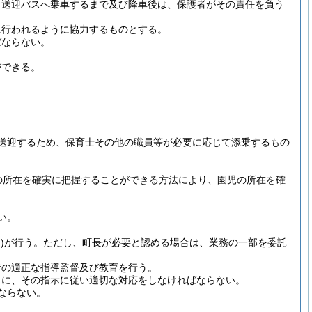
、送迎バスへ乗車するまで及び降車後は、保護者がその責任を負う
に行われるように協力するものとする。
ばならない。
ができる。
送迎するため、保育士その他の職員等が必要に応じて添乗するもの
の所在を確実に把握することができる方法により、園児の所在を確
い。
)
が行う。
ただし、町長が必要と認める場合は、業務の一部を委託
者の適正な指導監督及び教育を行う。
もに、その指示に従い適切な対応をしなければならない。
ならない。