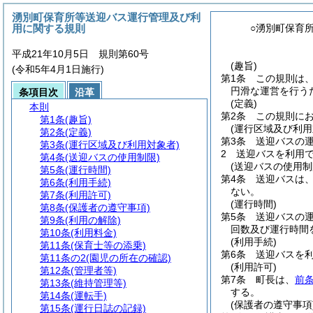
湧別町保育所等送迎バス運行管理及び利
用に関する規則
○湧別町保育
平成21年10月5日 規則第60号
(趣旨)
(令和5年4月1日施行)
第1条
この規則は
円滑な運営を行う
条項目次
沿革
(定義)
本則
第2条
この規則に
第1条
(趣旨)
(運行区域及び利用
第2条
(定義)
第3条
送迎バスの
第3条
(運行区域及び利用対象者)
2
送迎バスを利用で
第4条
(送迎バスの使用制限)
(送迎バスの使用制
第5条
(運行時間)
第4条
送迎バスは
第6条
(利用手続)
ない。
第7条
(利用許可)
(運行時間)
第8条
(保護者の遵守事項)
第5条
送迎バスの
第9条
(利用の解除)
回数及び運行時間
第10条
(利用料金)
(利用手続)
第11条
(保育士等の添乗)
第6条
送迎バスを
第11条の2
(園児の所在の確認)
(利用許可)
第12条
(管理者等)
第7条
町長は、
前
第13条
(維持管理等)
する。
第14条
(運転手)
(保護者の遵守事項
第15条
(運行日誌の記録)