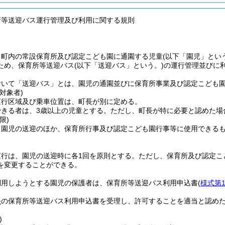
所等送迎バス運行管理及び利用に関する規則
、町内の常設保育所及び認定こども園に通園する児童
(以下「園児」とい
ため、保育所等送迎バス
(以下「送迎バス」という。)
の運行管理並びに
おいて「送迎バス」とは、園児の通園並びに保育所事業及び認定こども
対象者)
運行区域及び乗車位置は、町長が別に定める。
きる者は、3歳以上の児童とする。
ただし、町長が特に必要と認めた場
限)
、園児の送迎のほか、保育所行事及び認定こども園行事等に使用できる
運行は、園児の送迎時に各1回を原則とする。
ただし、保育所及び認定こ
を変更することができる。
利用しようとする園児の保護者は、保育所等送迎バス利用申込書
(
様式第
条
の保育所等送迎バス利用申込書を受理し、許可することを適当と認め
)