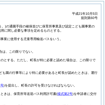
平成21年10月5日
規則第60号
う。)
の通園手段の確保並びに保育所事業及び認定こども園事業の
利用に関し必要な事項を定めるものとする。
園事業に使用する児童専用輸送バスをいう。
合は、この限りでない。
ものとする。
ただし、町長が特に必要と認めた場合は、この限りで
ども園の行事等により特に必要があると町長が認めたときは、運行
1号
)
を提出し、町長の許可を受けなければならない。
たときは、保育所等送迎バス利用許可書
(
様式第2号
)
を申請者に交付