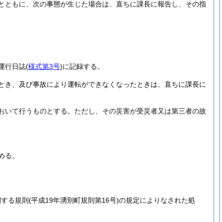
とともに、次の事態が生じた場合は、直ちに課長に報告し、その指
運行日誌
(
様式第3号
)
に記録する。
とき、及び事故により運転ができなくなったときは、直ちに課長に
おいて行うものとする。
ただし、その災害が受災者又は第三者の故
める。
関する規則
(平成19年湧別町規則第16号)
の規定によりなされた処