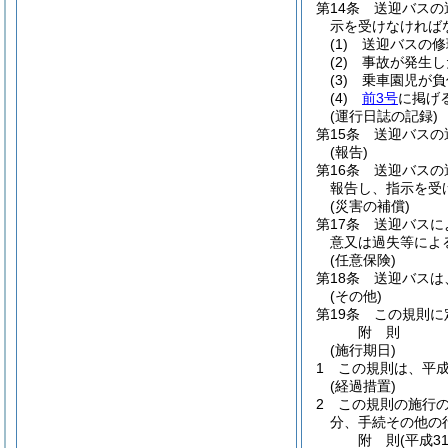
第14条
送迎バスの
示を受けなければ
(1)
送迎バスの修
(2)
事故が発生し
(3)
乗車園児が負
(4)
前3号
に掲げ
(運行日誌の記録)
第15条
送迎バスの
(報告)
第16条
送迎バスの
報告し、指示を受
(災害の補償)
第17条
送迎バスに
意又は過失等によ
(任意保険)
第18条
送迎バスは
(その他)
第19条
この規則に
附
則
(施行期日)
1
この規則は、平成
(経過措置)
2
この規則の施行
分、手続その他の
附
則
(平成3