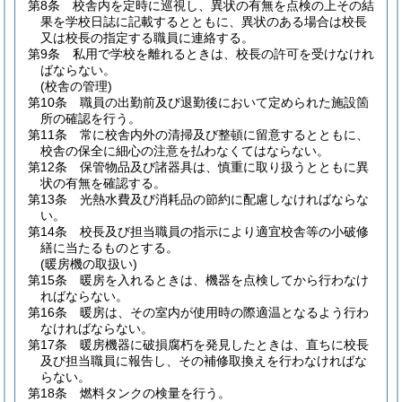
第8条
校舎内を定時に巡視し、異状の有無を点検の上その結
果を学校日誌に記載するとともに、異状のある場合は校長
又は校長の指定する職員に連絡する。
第9条
私用で学校を離れるときは、校長の許可を受けなけれ
ばならない。
(校舎の管理)
第10条
職員の出勤前及び退勤後において定められた施設箇
所の確認を行う。
第11条
常に校舎内外の清掃及び整頓に留意するとともに、
校舎の保全に細心の注意を払わなくてはならない。
第12条
保管物品及び諸器具は、慎重に取り扱うとともに異
状の有無を確認する。
第13条
光熱水費及び消耗品の節約に配慮しなければならな
い。
第14条
校長及び担当職員の指示により適宜校舎等の小破修
繕に当たるものとする。
(暖房機の取扱い)
第15条
暖房を入れるときは、機器を点検してから行わなけ
ればならない。
第16条
暖房は、その室内が使用時の際適温となるよう行わ
なければならない。
第17条
暖房機器に破損腐朽を発見したときは、直ちに校長
及び担当職員に報告し、その補修取換えを行わなければな
らない。
第18条
燃料タンクの検量を行う。