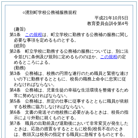
○湧別町学校公務補服務規程
平成21年10月5日
教育委員会訓令第4号
(趣旨)
第1条
この規程
は、町立学校に勤務する公務補の服務に関し
必要な事項を定めるものとする。
(総則)
第2条
町立学校に勤務する公務補の服務については、別に法
令並びに条例及び規則に定めるもののほか、
この規程
の定
めるところによる。
(勤務)
第3条
公務補は、校務の円滑な遂行のため職員と緊密な連け
いの下に勤務するとともに、校長の職務上命令に忠実に従
わなければならない。
第4条
公務補は、児童生徒の幸福な生活環境を整備するため
常に努めなければならない。
第5条
公務補は、所定の仕事に従事するとともに職員が依頼
する校務に協力しなければならない。
第6条
文書の発送その他校務に必要があるときは、校長の指
示により外勤に就くものとする。
第7条
職員の出勤前及び退勤後において非常変災が発生した
ときは、応急の措置をするとともに校長
(校長不在のとき
は、教頭又は校長の指定する職員)
に急報するものとする。